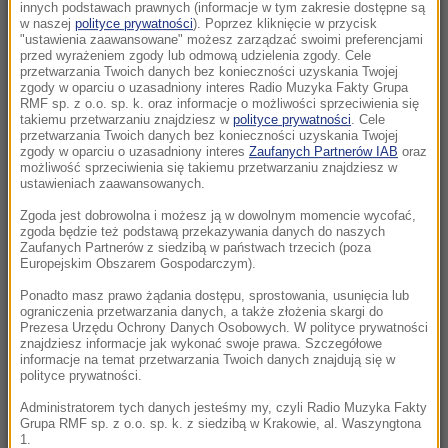
Morawiecki. Były premier spotkał się z
innych podstawach prawnych (informacje w tym zakresie dostępne są
w naszej
polityce prywatności
). Poprzez kliknięcie w przycisk
mieszkańcami Jagodna
"ustawienia zaawansowane" możesz zarządzać swoimi preferencjami
przed wyrażeniem zgody lub odmową udzielenia zgody. Cele
21:11
przetwarzania Twoich danych bez konieczności uzyskania Twojej
zgody w oparciu o uzasadniony interes Radio Muzyka Fakty Grupa
Senat USA przyjął ustawę o „piekielnych”
RMF sp. z o.o. sp. k. oraz informacje o możliwości sprzeciwienia się
sankcjach Grahama na Rosję i Iran
takiemu przetwarzaniu znajdziesz w
polityce prywatności
. Cele
przetwarzania Twoich danych bez konieczności uzyskania Twojej
zgody w oparciu o uzasadniony interes
Zaufanych Partnerów IAB
oraz
21:05
możliwość sprzeciwienia się takiemu przetwarzaniu znajdziesz w
Atak na nastolatka w Kamiennej Górze. Nowe
ustawieniach zaawansowanych.
informacje
Zgoda jest dobrowolna i możesz ją w dowolnym momencie wycofać,
zgoda będzie też podstawą przekazywania danych do naszych
Zaufanych Partnerów z siedzibą w państwach trzecich (poza
20:53
Europejskim Obszarem Gospodarczym).
Chciał dotrzeć do Ceuty na paralotni. Wpadł
do morza
Ponadto masz prawo żądania dostępu, sprostowania, usunięcia lub
ograniczenia przetwarzania danych, a także złożenia skargi do
Prezesa Urzędu Ochrony Danych Osobowych. W polityce prywatności
20:50
znajdziesz informacje jak wykonać swoje prawa. Szczegółowe
informacje na temat przetwarzania Twoich danych znajdują się w
Wyścig o Kraków nabiera tempa. Oto wyniki
polityce prywatności.
nowego sondażu
Administratorem tych danych jesteśmy my, czyli Radio Muzyka Fakty
Grupa RMF sp. z o.o. sp. k. z siedzibą w Krakowie, al. Waszyngtona
20:37
1.