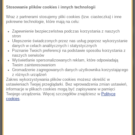
Skala nieprawidłowości na SOR-ach poraża.
Stosowanie plików cookies i innych technologii
Milionowe wypłaty, ponad stugodzinne dyżury
Wraz z partnerami stosujemy pliki cookies (tzw. ciasteczka) i inne
pokrewne technologie, które mają na celu:
Zapewnienie bezpieczeństwa podczas korzystania z naszych
stron
Poranna rozmowa w RMF FM
Ulepszenie świadczonych przez nas usług poprzez wykorzystanie
danych w celach analitycznych i statystycznych
Gościem Marcin Mastalerek
Poznanie Twoich preferencji na podstawie sposobu korzystania z
naszych serwisów
Wyświetlanie spersonalizowanych reklam, które odpowiadają
Twoim zainteresowaniom
Gromadzenie zagregowanych danych użytkownika korzystającego
NAJPOPULARNIEJSZE
z różnych urządzeń
Zakres wykorzystywania plików cookies możesz określić w
ustawieniach Twojej przeglądarki. Bez wprowadzenia zmian ustawień,
informacje w plikach cookies mogą być zapisywane w pamięci
Niedziela, 2 sierpnia 2026 (16:32)
Twojego urządzenia. Więcej szczegółów znajdziesz w
Polityce
Gdzie żyje się najlepiej? Oto raj dla emigrantów
cookies
.
Sobota, 1 sierpnia 2026 (15:39)
Sumy opanowały jezioro Garda. Włosi przygotowali
100 tys. euro dla tych, którzy je złowią