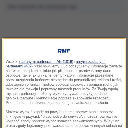
Brak artykułów dla wybranego tagu.
NAJNOWSZE
Wraz z
zaufanymi partnerami IAB (1019)
i
innymi zaufanymi
22:32
partnerami (489)
przechowujemy i/lub odczytujemy informacje zawarte
Hiszpania i Włochy na kursie kolizyjnym.
na Twoim urządzeniu, takie jak pliki cookie, przetwarzamy dane
osobowe, takie jak unikalne identyfikatory, informacje przesyłane
Spór o kontrole graniczne
przez urządzenia końcowe niezbędne do personalizacji reklam i treści,
udostępnienie funkcji mediów społecznościowych pomiaru ruchu jak
również dla rozwoju i poprawny naszych produktów. Za Twoją zgodą
21:41
my, jak i partnerzy możemy wykorzystywać precyzyjne dane
Alarm w Niemczech. Niezidentyfikowane
geolokalizacyjne i identyfikację poprzez skanowanie urządzeń.
drony przeleciały nad „stocznią Patriotów”
Przechodząc do serwisu zgadzasz się na wskazane działania.
Możesz wyrazić zgodę na powyższe cele przetwarzania poprzez
21:38
kliknięcie w przycisk "przechodzę do serwisu", możesz również nie
wyrażać zgody poprzez wybór ustawień zaawansowanych. W sytuacji
Pizza, słoneczna pogoda, Mateusz
braku zgody będziemy przetwarzać dane osobowe w innych celach na