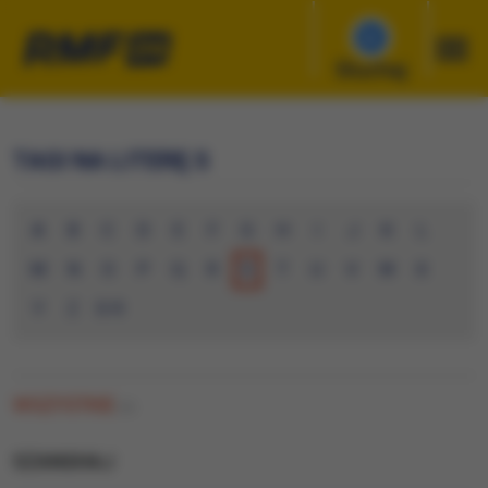
Słuchaj
TAGI NA LITERĘ S
A
B
C
D
E
F
G
H
I
J
K
L
M
N
O
P
Q
R
S
T
U
V
W
X
Y
Z
0-9
WSZYSTKIE
(0)
SZANGHAJ