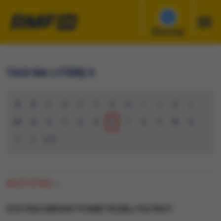
Słuchaj
TAGI NA LITERĘ S
A
B
C
D
E
F
G
H
I
J
K
L
M
N
O
P
Q
R
S
T
U
V
W
X
Y
Z
0-9
WSZYSTKIE
(0)
SYSTEM OBRONY POWIETRZNEJ PATRIOT