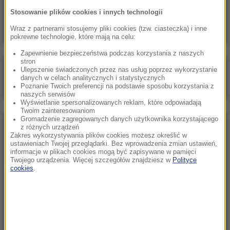
Skala nieprawidłowości na SOR-ach poraża.
Stosowanie plików cookies i innych technologii
Milionowe wypłaty, ponad stugodzinne dyżury
Wraz z partnerami stosujemy pliki cookies (tzw. ciasteczka) i inne
pokrewne technologie, które mają na celu:
Zapewnienie bezpieczeństwa podczas korzystania z naszych
stron
Poranna rozmowa w RMF FM
Ulepszenie świadczonych przez nas usług poprzez wykorzystanie
danych w celach analitycznych i statystycznych
Gościem Marcin Mastalerek
Poznanie Twoich preferencji na podstawie sposobu korzystania z
naszych serwisów
Wyświetlanie spersonalizowanych reklam, które odpowiadają
Twoim zainteresowaniom
Gromadzenie zagregowanych danych użytkownika korzystającego
NAJPOPULARNIEJSZE
z różnych urządzeń
Zakres wykorzystywania plików cookies możesz określić w
ustawieniach Twojej przeglądarki. Bez wprowadzenia zmian ustawień,
informacje w plikach cookies mogą być zapisywane w pamięci
Niedziela, 2 sierpnia 2026 (16:32)
Twojego urządzenia. Więcej szczegółów znajdziesz w
Polityce
Gdzie żyje się najlepiej? Oto raj dla emigrantów
cookies
.
Sobota, 1 sierpnia 2026 (15:39)
Sumy opanowały jezioro Garda. Włosi przygotowali
100 tys. euro dla tych, którzy je złowią