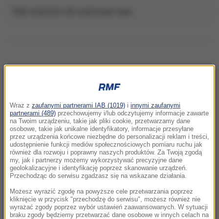
Brak artykułów dla wybranego tagu.
NAJNOWSZE
Wraz z
zaufanymi partnerami IAB (1019)
i
innymi zaufanymi
22:32
partnerami (489)
przechowujemy i/lub odczytujemy informacje zawarte
Hiszpania i Włochy na kursie kolizyjnym.
na Twoim urządzeniu, takie jak pliki cookie, przetwarzamy dane
osobowe, takie jak unikalne identyfikatory, informacje przesyłane
Spór o kontrole graniczne
przez urządzenia końcowe niezbędne do personalizacji reklam i treści,
udostępnienie funkcji mediów społecznościowych pomiaru ruchu jak
również dla rozwoju i poprawny naszych produktów. Za Twoją zgodą
21:41
my, jak i partnerzy możemy wykorzystywać precyzyjne dane
Alarm w Niemczech. Niezidentyfikowane
geolokalizacyjne i identyfikację poprzez skanowanie urządzeń.
drony przeleciały nad „stocznią Patriotów”
Przechodząc do serwisu zgadzasz się na wskazane działania.
Możesz wyrazić zgodę na powyższe cele przetwarzania poprzez
21:38
kliknięcie w przycisk "przechodzę do serwisu", możesz również nie
wyrażać zgody poprzez wybór ustawień zaawansowanych. W sytuacji
Pizza, słoneczna pogoda, Mateusz
braku zgody będziemy przetwarzać dane osobowe w innych celach na