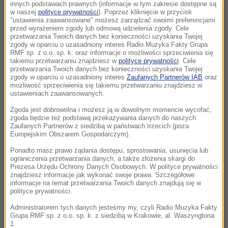
Morawiecki. Były premier spotkał się z
innych podstawach prawnych (informacje w tym zakresie dostępne są
w naszej
polityce prywatności
). Poprzez kliknięcie w przycisk
mieszkańcami Jagodna
"ustawienia zaawansowane" możesz zarządzać swoimi preferencjami
przed wyrażeniem zgody lub odmową udzielenia zgody. Cele
21:11
przetwarzania Twoich danych bez konieczności uzyskania Twojej
zgody w oparciu o uzasadniony interes Radio Muzyka Fakty Grupa
Senat USA przyjął ustawę o „piekielnych”
RMF sp. z o.o. sp. k. oraz informacje o możliwości sprzeciwienia się
sankcjach Grahama na Rosję i Iran
takiemu przetwarzaniu znajdziesz w
polityce prywatności
. Cele
przetwarzania Twoich danych bez konieczności uzyskania Twojej
zgody w oparciu o uzasadniony interes
Zaufanych Partnerów IAB
oraz
21:05
możliwość sprzeciwienia się takiemu przetwarzaniu znajdziesz w
Atak na nastolatka w Kamiennej Górze. Nowe
ustawieniach zaawansowanych.
informacje
Zgoda jest dobrowolna i możesz ją w dowolnym momencie wycofać,
zgoda będzie też podstawą przekazywania danych do naszych
Zaufanych Partnerów z siedzibą w państwach trzecich (poza
20:53
Europejskim Obszarem Gospodarczym).
Chciał dotrzeć do Ceuty na paralotni. Wpadł
do morza
Ponadto masz prawo żądania dostępu, sprostowania, usunięcia lub
ograniczenia przetwarzania danych, a także złożenia skargi do
Prezesa Urzędu Ochrony Danych Osobowych. W polityce prywatności
20:50
znajdziesz informacje jak wykonać swoje prawa. Szczegółowe
informacje na temat przetwarzania Twoich danych znajdują się w
Wyścig o Kraków nabiera tempa. Oto wyniki
polityce prywatności.
nowego sondażu
Administratorem tych danych jesteśmy my, czyli Radio Muzyka Fakty
Grupa RMF sp. z o.o. sp. k. z siedzibą w Krakowie, al. Waszyngtona
20:37
1.