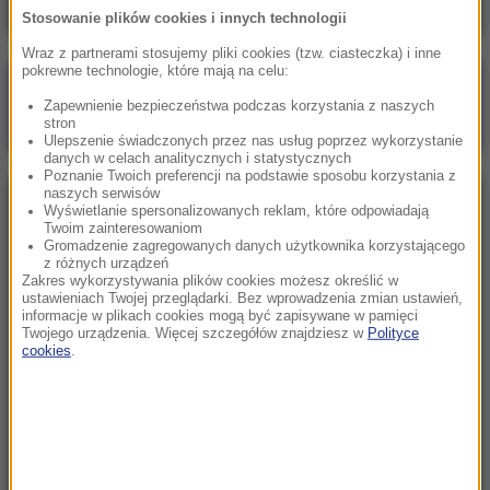
Stosowanie plików cookies i innych technologii
Wraz z partnerami stosujemy pliki cookies (tzw. ciasteczka) i inne
pokrewne technologie, które mają na celu:
Poranna rozmowa w RMF FM
Zapewnienie bezpieczeństwa podczas korzystania z naszych
Gościem Marcin Mastalerek
stron
Ulepszenie świadczonych przez nas usług poprzez wykorzystanie
danych w celach analitycznych i statystycznych
Poznanie Twoich preferencji na podstawie sposobu korzystania z
naszych serwisów
NAJPOPULARNIEJSZE
Wyświetlanie spersonalizowanych reklam, które odpowiadają
Twoim zainteresowaniom
Gromadzenie zagregowanych danych użytkownika korzystającego
z różnych urządzeń
Niedziela, 2 sierpnia 2026 (16:32)
Zakres wykorzystywania plików cookies możesz określić w
Gdzie żyje się najlepiej? Oto raj dla emigrantów
ustawieniach Twojej przeglądarki. Bez wprowadzenia zmian ustawień,
informacje w plikach cookies mogą być zapisywane w pamięci
Twojego urządzenia. Więcej szczegółów znajdziesz w
Polityce
cookies
.
Sobota, 1 sierpnia 2026 (15:39)
Sumy opanowały jezioro Garda. Włosi przygotowali
100 tys. euro dla tych, którzy je złowią
Niedziela, 2 sierpnia 2026 (05:13)