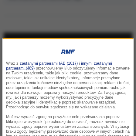
NAJNOWSZE
16:35
Wraz z
zaufanymi partnerami IAB (1017)
i
innymi zaufanymi
Tragedia na drodze w Świętokrzyskiem.
partnerami (489)
przechowujemy i/lub odczytujemy informacje zawarte
Jedna osoba nie żyje
na Twoim urządzeniu, takie jak pliki cookie, przetwarzamy dane
osobowe, takie jak unikalne identyfikatory, informacje przesyłane
przez urządzenia końcowe niezbędne do personalizacji reklam i treści,
16:34
udostępnienie funkcji mediów społecznościowych pomiaru ruchu jak
Znaleziono niewybuch. Utrudnienia w ścisłym
również dla rozwoju i poprawny naszych produktów. Za Twoją zgodą
my, jak i partnerzy możemy wykorzystywać precyzyjne dane
centrum Warszawy
geolokalizacyjne i identyfikację poprzez skanowanie urządzeń.
Przechodząc do serwisu zgadzasz się na wskazane działania.
15:55
Możesz wyrazić zgodę na powyższe cele przetwarzania poprzez
Ważna ukraińska urzędniczka podejrzana o
kliknięcie w przycisk "przechodzę do serwisu", możesz również nie
wyrażać zgody poprzez wybór ustawień zaawansowanych. W sytuacji
zatajenie majątku
braku zgody będziemy przetwarzać dane osobowe w innych celach na