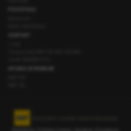
Patronaty
POZOSTAŁE
Newsroom
Radio internetowe
KONTAKT
O nas
Gorąca Linia RMF FM: 600 700 800
email: fakty@rmf.fm
APLIKACJE MOBILNE
RMF FM
RMF ON
Korzystanie z portalu oznacza akceptację
Regulaminu
.
Polityka Cookies
.
SpeakUp
.
Prywatność
.