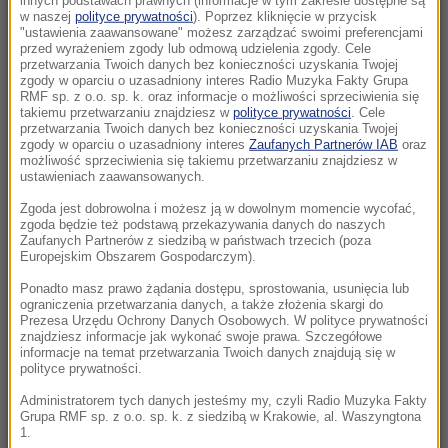
innych podstawach prawnych (informacje w tym zakresie dostępne są
15:47
w naszej
polityce prywatności
). Poprzez kliknięcie w przycisk
"ustawienia zaawansowane" możesz zarządzać swoimi preferencjami
Prezydent wnioskował o referendum. Senat
przed wyrażeniem zgody lub odmową udzielenia zgody. Cele
drugi raz mówi „nie”
przetwarzania Twoich danych bez konieczności uzyskania Twojej
zgody w oparciu o uzasadniony interes Radio Muzyka Fakty Grupa
RMF sp. z o.o. sp. k. oraz informacje o możliwości sprzeciwienia się
15:39
takiemu przetwarzaniu znajdziesz w
polityce prywatności
. Cele
PiS o deportacjach Ukraińców. „Będą mogli
przetwarzania Twoich danych bez konieczności uzyskania Twojej
zgody w oparciu o uzasadniony interes
Zaufanych Partnerów IAB
oraz
walczyć za ojczyznę”
możliwość sprzeciwienia się takiemu przetwarzaniu znajdziesz w
ustawieniach zaawansowanych.
15:34
Zgoda jest dobrowolna i możesz ją w dowolnym momencie wycofać,
47-latek utonął na żwirowni, 30-latek
zgoda będzie też podstawą przekazywania danych do naszych
poszukiwany. Dramat w Lubelskiem
Zaufanych Partnerów z siedzibą w państwach trzecich (poza
Europejskim Obszarem Gospodarczym).
15:20
Ponadto masz prawo żądania dostępu, sprostowania, usunięcia lub
ograniczenia przetwarzania danych, a także złożenia skargi do
Senat odrzuca kandydaturę dr. Mateusza
Prezesa Urzędu Ochrony Danych Osobowych. W polityce prywatności
Szpytmy na stanowisko prezesa IPN
znajdziesz informacje jak wykonać swoje prawa. Szczegółowe
informacje na temat przetwarzania Twoich danych znajdują się w
polityce prywatności.
15:16
Taksówkarz odpowie przed sądem za
Administratorem tych danych jesteśmy my, czyli Radio Muzyka Fakty
Grupa RMF sp. z o.o. sp. k. z siedzibą w Krakowie, al. Waszyngtona
molestowanie pasażerki
1.