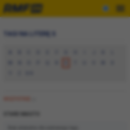
TAGI NA LITERĘ S
A
B
C
D
E
F
G
H
I
J
K
L
M
N
O
P
Q
R
S
T
U
V
W
X
Y
Z
0-9
WSZYSTKIE
(0)
STARE MIASTO
Brak artykułów dla wybranego tagu.