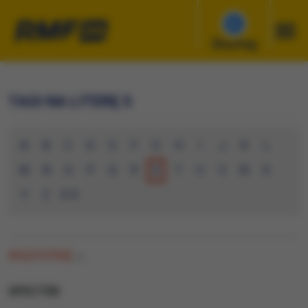
Słuchaj
TAGI NA LITERĘ S
A
B
C
D
E
F
G
H
I
J
K
L
M
N
O
P
Q
R
S
T
U
V
W
X
Y
Z
0-9
WSZYSTKIE
(0)
SPECTRE