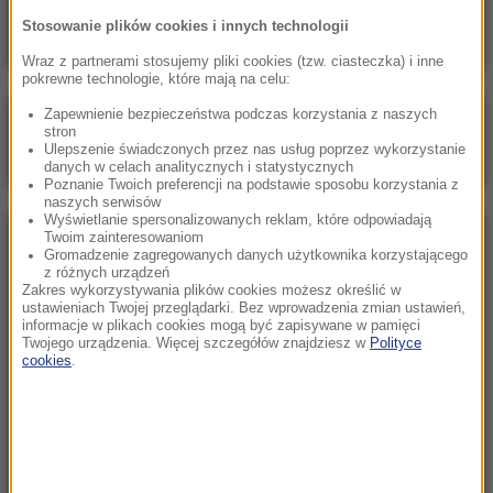
znajomego. To była zemsta
Stosowanie plików cookies i innych technologii
Wraz z partnerami stosujemy pliki cookies (tzw. ciasteczka) i inne
pokrewne technologie, które mają na celu:
Zapewnienie bezpieczeństwa podczas korzystania z naszych
Poranna rozmowa w RMF FM
stron
Ulepszenie świadczonych przez nas usług poprzez wykorzystanie
Gościem Katarzyna Pełczyńska-Nałęcz
danych w celach analitycznych i statystycznych
Poznanie Twoich preferencji na podstawie sposobu korzystania z
naszych serwisów
Wyświetlanie spersonalizowanych reklam, które odpowiadają
Twoim zainteresowaniom
NAJPOPULARNIEJSZE
Gromadzenie zagregowanych danych użytkownika korzystającego
z różnych urządzeń
Zakres wykorzystywania plików cookies możesz określić w
Sobota, 8 sierpnia 2026 (11:47)
ustawieniach Twojej przeglądarki. Bez wprowadzenia zmian ustawień,
informacje w plikach cookies mogą być zapisywane w pamięci
Czekaliśmy na to aż 27 lat. 12 sierpnia 2026 roku
Twojego urządzenia. Więcej szczegółów znajdziesz w
Polityce
przejdzie do historii
cookies
.
Sroda, 5 sierpnia 2026 (09:33)
Pracowali w polu, gdy nadeszła burza. Nie żyje 14
osób