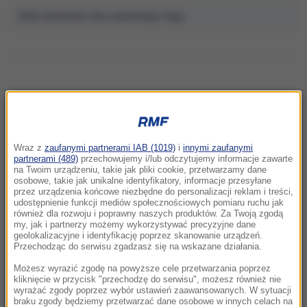
Brak artykułów dla wybranego tagu.
NAJNOWSZE
Wraz z
zaufanymi partnerami IAB (1019)
i
innymi zaufanymi
13:11
partnerami (489)
przechowujemy i/lub odczytujemy informacje zawarte
Karambol na S3. Siedem pojazdów zderzyło
na Twoim urządzeniu, takie jak pliki cookie, przetwarzamy dane
osobowe, takie jak unikalne identyfikatory, informacje przesyłane
się pod Szczecinem
przez urządzenia końcowe niezbędne do personalizacji reklam i treści,
udostępnienie funkcji mediów społecznościowych pomiaru ruchu jak
również dla rozwoju i poprawny naszych produktów. Za Twoją zgodą
13:02
my, jak i partnerzy możemy wykorzystywać precyzyjne dane
Olga Tokarczuk robi furorę na Wyspach.
geolokalizacyjne i identyfikację poprzez skanowanie urządzeń.
Książka pisarki trafiła na listę wszech czasów
Przechodząc do serwisu zgadzasz się na wskazane działania.
Możesz wyrazić zgodę na powyższe cele przetwarzania poprzez
12:50
kliknięcie w przycisk "przechodzę do serwisu", możesz również nie
wyrażać zgody poprzez wybór ustawień zaawansowanych. W sytuacji
Afera z pieniędzmi dla powodzian. Działaczka
braku zgody będziemy przetwarzać dane osobowe w innych celach na