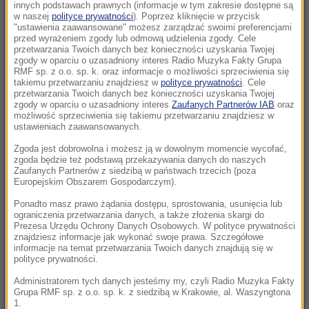
KO zawieszona
innych podstawach prawnych (informacje w tym zakresie dostępne są
w naszej
polityce prywatności
). Poprzez kliknięcie w przycisk
"ustawienia zaawansowane" możesz zarządzać swoimi preferencjami
12:46
przed wyrażeniem zgody lub odmową udzielenia zgody. Cele
Niepokojące doniesienia ukraińskiego
przetwarzania Twoich danych bez konieczności uzyskania Twojej
zgody w oparciu o uzasadniony interes Radio Muzyka Fakty Grupa
wywiadu. Fabryki pracują pełną parą
RMF sp. z o.o. sp. k. oraz informacje o możliwości sprzeciwienia się
takiemu przetwarzaniu znajdziesz w
polityce prywatności
. Cele
przetwarzania Twoich danych bez konieczności uzyskania Twojej
12:45
zgody w oparciu o uzasadniony interes
Zaufanych Partnerów IAB
oraz
Nocny zakaz sprzedaży alkoholu na terenie
możliwość sprzeciwienia się takiemu przetwarzaniu znajdziesz w
całej Polski. Jest ponadpartyjna zgoda
ustawieniach zaawansowanych.
Zgoda jest dobrowolna i możesz ją w dowolnym momencie wycofać,
12:44
zgoda będzie też podstawą przekazywania danych do naszych
Nazista mógł zostać ojcem setek dzieci w
Zaufanych Partnerów z siedzibą w państwach trzecich (poza
Europejskim Obszarem Gospodarczym).
kilku krajach Europy
Ponadto masz prawo żądania dostępu, sprostowania, usunięcia lub
ograniczenia przetwarzania danych, a także złożenia skargi do
12:22
Prezesa Urzędu Ochrony Danych Osobowych. W polityce prywatności
Polski żaglowiec osiadł na mieliźnie. Pomogli
znajdziesz informacje jak wykonać swoje prawa. Szczegółowe
informacje na temat przetwarzania Twoich danych znajdują się w
Finowie
polityce prywatności.
12:20
Administratorem tych danych jesteśmy my, czyli Radio Muzyka Fakty
Grupa RMF sp. z o.o. sp. k. z siedzibą w Krakowie, al. Waszyngtona
Siostry bliźniaczki zaatakowały nożem
1.