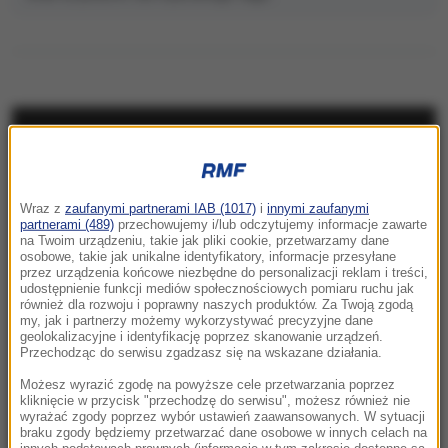
NAJNOWSZE
05:24
Wraz z
zaufanymi partnerami IAB (1017)
i
innymi zaufanymi
Chcą zbudować gigantyczny tunel pod
partnerami (489)
przechowujemy i/lub odczytujemy informacje zawarte
Bałtykiem. Przełomowa deklaracja Estonii
na Twoim urządzeniu, takie jak pliki cookie, przetwarzamy dane
osobowe, takie jak unikalne identyfikatory, informacje przesyłane
przez urządzenia końcowe niezbędne do personalizacji reklam i treści,
23:41
udostępnienie funkcji mediów społecznościowych pomiaru ruchu jak
Hubert Hurkacz gra dalej! Potrzebny był tie-
również dla rozwoju i poprawny naszych produktów. Za Twoją zgodą
my, jak i partnerzy możemy wykorzystywać precyzyjne dane
break
geolokalizacyjne i identyfikację poprzez skanowanie urządzeń.
Przechodząc do serwisu zgadzasz się na wskazane działania.
23:26
Możesz wyrazić zgodę na powyższe cele przetwarzania poprzez
Linette walczyła, ale Jovic okazała się za
kliknięcie w przycisk "przechodzę do serwisu", możesz również nie
wyrażać zgody poprzez wybór ustawień zaawansowanych. W sytuacji
mocna. Toronto nie dla Polki
braku zgody będziemy przetwarzać dane osobowe w innych celach na