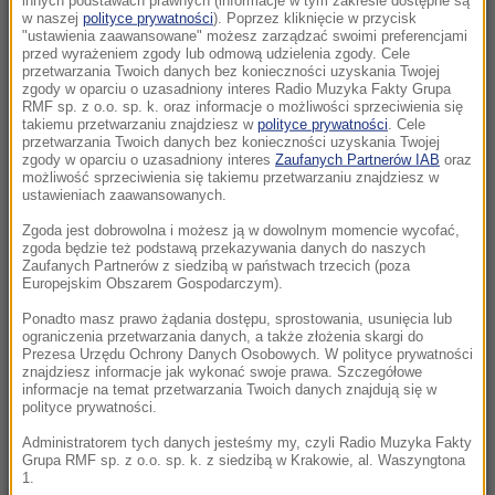
innych podstawach prawnych (informacje w tym zakresie dostępne są
23:04
w naszej
polityce prywatności
). Poprzez kliknięcie w przycisk
"ustawienia zaawansowane" możesz zarządzać swoimi preferencjami
Kierują jednym państwem, ale dzieli ich
przed wyrażeniem zgody lub odmową udzielenia zgody. Cele
przyciemniona szyba?
przetwarzania Twoich danych bez konieczności uzyskania Twojej
zgody w oparciu o uzasadniony interes Radio Muzyka Fakty Grupa
RMF sp. z o.o. sp. k. oraz informacje o możliwości sprzeciwienia się
22:19
takiemu przetwarzaniu znajdziesz w
polityce prywatności
. Cele
Walka o Ligę Europy. Ferencvaros znalazł
przetwarzania Twoich danych bez konieczności uzyskania Twojej
zgody w oparciu o uzasadniony interes
Zaufanych Partnerów IAB
oraz
sposób na Górnika
możliwość sprzeciwienia się takiemu przetwarzaniu znajdziesz w
ustawieniach zaawansowanych.
21:56
Zgoda jest dobrowolna i możesz ją w dowolnym momencie wycofać,
Świetny początek nie wystarczył. Pegula
zgoda będzie też podstawą przekazywania danych do naszych
zatrzymała Fręch w Toronto
Zaufanych Partnerów z siedzibą w państwach trzecich (poza
Europejskim Obszarem Gospodarczym).
21:55
Ponadto masz prawo żądania dostępu, sprostowania, usunięcia lub
ograniczenia przetwarzania danych, a także złożenia skargi do
Ten organizm nie umiera ze starości. Z
Prezesa Urzędu Ochrony Danych Osobowych. W polityce prywatności
łatwością oszukuje śmierć
znajdziesz informacje jak wykonać swoje prawa. Szczegółowe
informacje na temat przetwarzania Twoich danych znajdują się w
polityce prywatności.
21:26
Protest na popularnym europejskim lotnisku.
Administratorem tych danych jesteśmy my, czyli Radio Muzyka Fakty
Grupa RMF sp. z o.o. sp. k. z siedzibą w Krakowie, al. Waszyngtona
Możliwe utrudnienia
1.