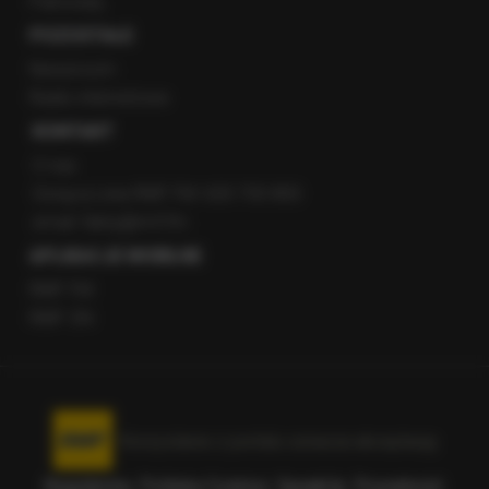
Patronaty
POZOSTAŁE
Newsroom
Radio internetowe
KONTAKT
O nas
Gorąca Linia RMF FM: 600 700 800
email: fakty@rmf.fm
APLIKACJE MOBILNE
RMF FM
RMF ON
Korzystanie z portalu oznacza akceptację
Regulaminu
.
Polityka Cookies
.
SpeakUp
.
Prywatność
.