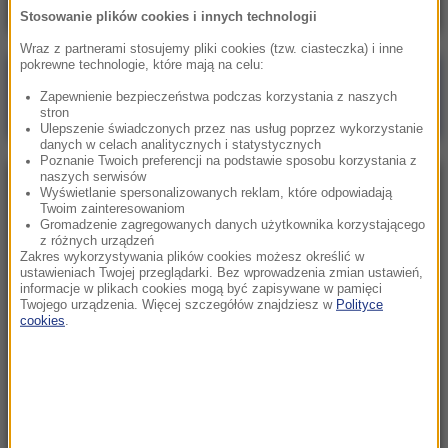
Stosowanie plików cookies i innych technologii
Wraz z partnerami stosujemy pliki cookies (tzw. ciasteczka) i inne
pokrewne technologie, które mają na celu:
Poranna rozmowa w RMF FM
Zapewnienie bezpieczeństwa podczas korzystania z naszych
Gościem Zbigniew Bogucki
stron
Ulepszenie świadczonych przez nas usług poprzez wykorzystanie
danych w celach analitycznych i statystycznych
Poznanie Twoich preferencji na podstawie sposobu korzystania z
naszych serwisów
NAJPOPULARNIEJSZE
Wyświetlanie spersonalizowanych reklam, które odpowiadają
Twoim zainteresowaniom
Gromadzenie zagregowanych danych użytkownika korzystającego
z różnych urządzeń
Niedziela, 2 sierpnia 2026 (16:32)
Zakres wykorzystywania plików cookies możesz określić w
Gdzie żyje się najlepiej? Oto raj dla emigrantów
ustawieniach Twojej przeglądarki. Bez wprowadzenia zmian ustawień,
informacje w plikach cookies mogą być zapisywane w pamięci
Twojego urządzenia. Więcej szczegółów znajdziesz w
Polityce
cookies
.
Sobota, 1 sierpnia 2026 (15:39)
Sumy opanowały jezioro Garda. Włosi przygotowali
100 tys. euro dla tych, którzy je złowią
Niedziela, 2 sierpnia 2026 (05:13)