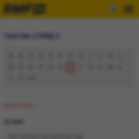
TAGI NA LITERĘ S
A
B
C
D
E
F
G
H
I
J
K
L
M
N
O
P
Q
R
S
T
U
V
W
X
Y
Z
0-9
WSZYSTKIE
(0)
SEJMIKI
Brak artykułów dla wybranego tagu.