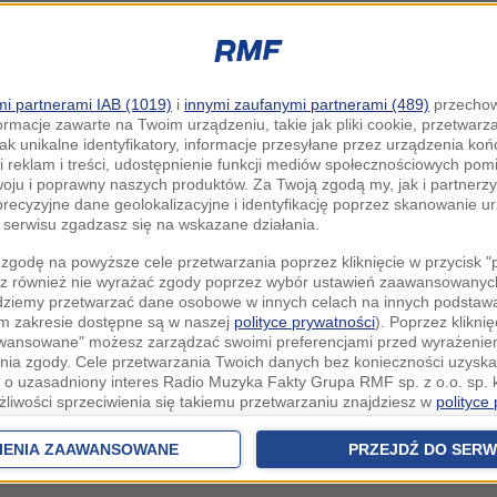
i partnerami IAB (1019)
i
innymi zaufanymi partnerami (489)
przechow
ormacje zawarte na Twoim urządzeniu, takie jak pliki cookie, przetwar
jak unikalne identyfikatory, informacje przesyłane przez urządzenia k
i reklam i treści, udostępnienie funkcji mediów społecznościowych pom
woju i poprawny naszych produktów. Za Twoją zgodą my, jak i partner
recyzyjne dane geolokalizacyjne i identyfikację poprzez skanowanie u
serwisu zgadzasz się na wskazane działania.
zgodę na powyższe cele przetwarzania poprzez kliknięcie w przycisk 
z również nie wyrażać zgody poprzez wybór ustawień zaawansowanych
dziemy przetwarzać dane osobowe w innych celach na innych podsta
ym zakresie dostępne są w naszej
polityce prywatności
). Poprzez kliknię
awansowane" możesz zarządzać swoimi preferencjami przed wyrażenie
ia zgody. Cele przetwarzania Twoich danych bez konieczności uzyska
 o uzasadniony interes Radio Muzyka Fakty Grupa RMF sp. z o.o. sp. k
żliwości sprzeciwienia się takiemu przetwarzaniu znajdziesz w
polityce
nia Twoich danych bez konieczności uzyskania Twojej zgody w oparci
ch Partnerów IAB
oraz możliwość sprzeciwienia się takiemu przetwarza
IENIA ZAAWANSOWANE
PRZEJDŹ DO SERW
aawansowanych.