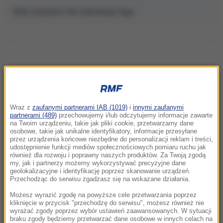
Brak artykułów dla wybranego tagu.
NAJNOWSZE
Wraz z
zaufanymi partnerami IAB (1019)
i
innymi zaufanymi
20:07
partnerami (489)
przechowujemy i/lub odczytujemy informacje zawarte
„Nie jest dobrze”. Hunter Biden o stanie
na Twoim urządzeniu, takie jak pliki cookie, przetwarzamy dane
osobowe, takie jak unikalne identyfikatory, informacje przesyłane
zdrowotnym ojca
przez urządzenia końcowe niezbędne do personalizacji reklam i treści,
udostępnienie funkcji mediów społecznościowych pomiaru ruchu jak
również dla rozwoju i poprawny naszych produktów. Za Twoją zgodą
19:55
my, jak i partnerzy możemy wykorzystywać precyzyjne dane
Polacy kontra Ukraińcy. Statystyki dotyczące
geolokalizacyjne i identyfikację poprzez skanowanie urządzeń.
pracy a polityczna narracja
Przechodząc do serwisu zgadzasz się na wskazane działania.
Możesz wyrazić zgodę na powyższe cele przetwarzania poprzez
19:10
kliknięcie w przycisk "przechodzę do serwisu", możesz również nie
wyrażać zgody poprzez wybór ustawień zaawansowanych. W sytuacji
Opublikowano ranking europejskich służb
braku zgody będziemy przetwarzać dane osobowe w innych celach na