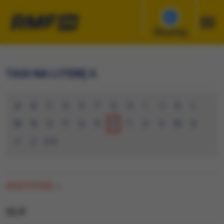
Słuchaj
TAGI NA LITERĘ S
A
B
C
D
E
F
G
H
I
J
K
L
M
N
O
P
Q
R
S
T
U
V
W
X
Y
Z
0-9
WSZYSTKIE
(0)
SEJF