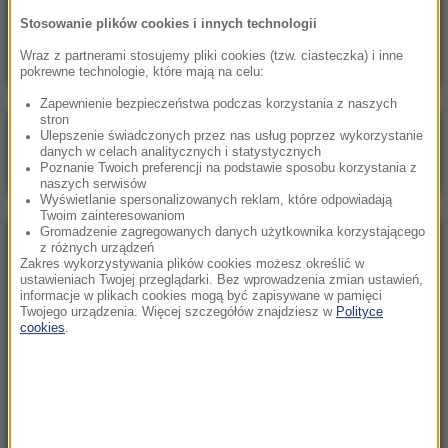
Ognisko gruźlicy w warszawskiej placówce.
Stosowanie plików cookies i innych technologii
Dzieci objęte diagnostyką
Wraz z partnerami stosujemy pliki cookies (tzw. ciasteczka) i inne
pokrewne technologie, które mają na celu:
Zapewnienie bezpieczeństwa podczas korzystania z naszych
stron
Poranna rozmowa w RMF FM
Ulepszenie świadczonych przez nas usług poprzez wykorzystanie
danych w celach analitycznych i statystycznych
Gościem Marcin Mastalerek
Poznanie Twoich preferencji na podstawie sposobu korzystania z
naszych serwisów
Wyświetlanie spersonalizowanych reklam, które odpowiadają
Twoim zainteresowaniom
Gromadzenie zagregowanych danych użytkownika korzystającego
NAJPOPULARNIEJSZE
z różnych urządzeń
Zakres wykorzystywania plików cookies możesz określić w
ustawieniach Twojej przeglądarki. Bez wprowadzenia zmian ustawień,
informacje w plikach cookies mogą być zapisywane w pamięci
Niedziela, 2 sierpnia 2026 (16:32)
Twojego urządzenia. Więcej szczegółów znajdziesz w
Polityce
Gdzie żyje się najlepiej? Oto raj dla emigrantów
cookies
.
Niedziela, 2 sierpnia 2026 (05:13)
Włosi zachwyceni polskimi turystami. W tym
kurorcie jesteśmy gośćmi premium