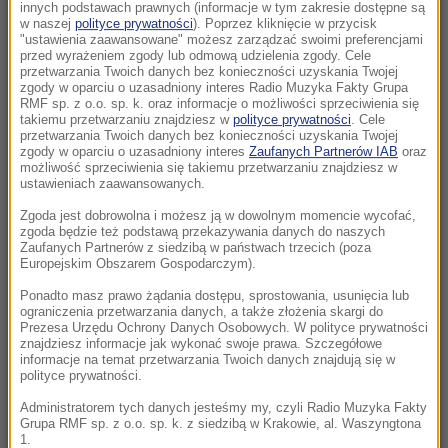
wywiadowczych. Polska w top 10
innych podstawach prawnych (informacje w tym zakresie dostępne są
w naszej
polityce prywatności
). Poprzez kliknięcie w przycisk
"ustawienia zaawansowane" możesz zarządzać swoimi preferencjami
18:26
przed wyrażeniem zgody lub odmową udzielenia zgody. Cele
„Potrzebujemy skoku rozwojowego”.
przetwarzania Twoich danych bez konieczności uzyskania Twojej
zgody w oparciu o uzasadniony interes Radio Muzyka Fakty Grupa
Drewnicki z PiS zaczął zbierać podpisy
RMF sp. z o.o. sp. k. oraz informacje o możliwości sprzeciwienia się
Krakowian
takiemu przetwarzaniu znajdziesz w
polityce prywatności
. Cele
przetwarzania Twoich danych bez konieczności uzyskania Twojej
zgody w oparciu o uzasadniony interes
Zaufanych Partnerów IAB
oraz
18:11
możliwość sprzeciwienia się takiemu przetwarzaniu znajdziesz w
Blisko sto osób ewakuowano z hotelu w
ustawieniach zaawansowanych.
Olsztynie. Zawaliła się ściana budynku
Zgoda jest dobrowolna i możesz ją w dowolnym momencie wycofać,
zgoda będzie też podstawą przekazywania danych do naszych
Zaufanych Partnerów z siedzibą w państwach trzecich (poza
18:00
Europejskim Obszarem Gospodarczym).
Dwoje dzieci topiło się w zbiorniku
przeciwpożarowym
Ponadto masz prawo żądania dostępu, sprostowania, usunięcia lub
ograniczenia przetwarzania danych, a także złożenia skargi do
Prezesa Urzędu Ochrony Danych Osobowych. W polityce prywatności
17:32
znajdziesz informacje jak wykonać swoje prawa. Szczegółowe
informacje na temat przetwarzania Twoich danych znajdują się w
Pożar nad jeziorem Garda. Ewakuacja,
polityce prywatności.
"przerażające sceny”
Administratorem tych danych jesteśmy my, czyli Radio Muzyka Fakty
Grupa RMF sp. z o.o. sp. k. z siedzibą w Krakowie, al. Waszyngtona
17:31
1.