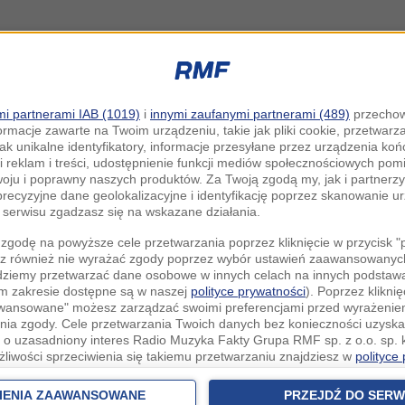
i partnerami IAB (1019)
i
innymi zaufanymi partnerami (489)
przechow
ormacje zawarte na Twoim urządzeniu, takie jak pliki cookie, przetwar
jak unikalne identyfikatory, informacje przesyłane przez urządzenia k
i reklam i treści, udostępnienie funkcji mediów społecznościowych pom
woju i poprawny naszych produktów. Za Twoją zgodą my, jak i partner
recyzyjne dane geolokalizacyjne i identyfikację poprzez skanowanie u
serwisu zgadzasz się na wskazane działania.
zgodę na powyższe cele przetwarzania poprzez kliknięcie w przycisk 
z również nie wyrażać zgody poprzez wybór ustawień zaawansowanych
dziemy przetwarzać dane osobowe w innych celach na innych podsta
ym zakresie dostępne są w naszej
polityce prywatności
). Poprzez kliknię
awansowane" możesz zarządzać swoimi preferencjami przed wyrażenie
ia zgody. Cele przetwarzania Twoich danych bez konieczności uzyska
 o uzasadniony interes Radio Muzyka Fakty Grupa RMF sp. z o.o. sp. k
żliwości sprzeciwienia się takiemu przetwarzaniu znajdziesz w
polityce
nia Twoich danych bez konieczności uzyskania Twojej zgody w oparci
ch Partnerów IAB
oraz możliwość sprzeciwienia się takiemu przetwarza
IENIA ZAAWANSOWANE
PRZEJDŹ DO SERW
aawansowanych.