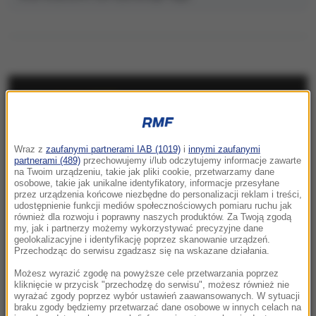
NAJNOWSZE
06:29
Wraz z
zaufanymi partnerami IAB (1019)
i
innymi zaufanymi
"Lubię grać tym, co mam, ale też tym, czego
partnerami (489)
przechowujemy i/lub odczytujemy informacje zawarte
mi brakuje". Vincent Cassel w specjalnej
na Twoim urządzeniu, takie jak pliki cookie, przetwarzamy dane
osobowe, takie jak unikalne identyfikatory, informacje przesyłane
rozmowie z RMF FM
przez urządzenia końcowe niezbędne do personalizacji reklam i treści,
udostępnienie funkcji mediów społecznościowych pomiaru ruchu jak
05:55
również dla rozwoju i poprawny naszych produktów. Za Twoją zgodą
my, jak i partnerzy możemy wykorzystywać precyzyjne dane
Każdego dnia ginie tam średnio jedno
geolokalizacyjne i identyfikację poprzez skanowanie urządzeń.
dziecko. Szokujące dane UNICEF
Przechodząc do serwisu zgadzasz się na wskazane działania.
Możesz wyrazić zgodę na powyższe cele przetwarzania poprzez
05:28
kliknięcie w przycisk "przechodzę do serwisu", możesz również nie
Historyczne rozmowy w Wenezueli. Kraj może
wyrażać zgody poprzez wybór ustawień zaawansowanych. W sytuacji
braku zgody będziemy przetwarzać dane osobowe w innych celach na
przejść rewolucję