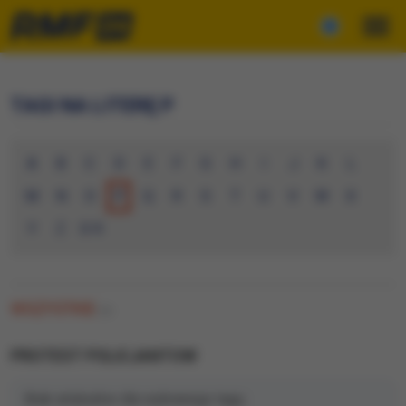
TAGI NA LITERĘ P
A
B
C
D
E
F
G
H
I
J
K
L
M
N
O
P
Q
R
S
T
U
V
W
X
Y
Z
0-9
WSZYSTKIE
(0)
PROTEST POLICJANTOW
Brak artykułów dla wybranego tagu.