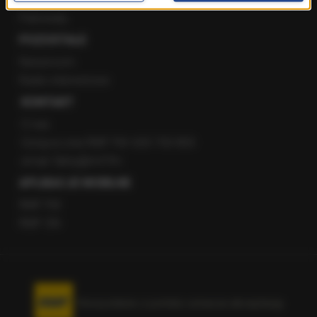
Patronaty
POZOSTAŁE
Newsroom
Radio internetowe
KONTAKT
O nas
Gorąca Linia RMF FM: 600 700 800
email: fakty@rmf.fm
APLIKACJE MOBILNE
RMF FM
RMF ON
Korzystanie z portalu oznacza akceptację