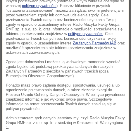
innych podstawach prawnych (informacje w tym zakresie dostępne są
w naszej
polityce prywatności
). Poprzez kliknięcie w przycisk
"ustawienia zaawansowane" możesz zarządzać swoimi preferencjami
23:57
przed wyrażeniem zgody lub odmową udzielenia zgody. Cele
Były żołnierz USA przechodzi piekło w Rosji.
przetwarzania Twoich danych bez konieczności uzyskania Twojej
zgody w oparciu o uzasadniony interes Radio Muzyka Fakty Grupa
Waszyngton naciska na Moskwę
RMF sp. z o.o. sp. k. oraz informacje o możliwości sprzeciwienia się
takiemu przetwarzaniu znajdziesz w
polityce prywatności
. Cele
23:18
przetwarzania Twoich danych bez konieczności uzyskania Twojej
zgody w oparciu o uzasadniony interes
Zaufanych Partnerów IAB
oraz
„To był dobry dzień”. Iga Świątek awansowała
możliwość sprzeciwienia się takiemu przetwarzaniu znajdziesz w
do kolejnej rundy w Toronto
ustawieniach zaawansowanych.
Zgoda jest dobrowolna i możesz ją w dowolnym momencie wycofać,
23:08
zgoda będzie też podstawą przekazywania danych do naszych
„Są już pewne postępy”. Donald Trump mówił
Zaufanych Partnerów z siedzibą w państwach trzecich (poza
Europejskim Obszarem Gospodarczym).
o wojnie w Ukrainie
Ponadto masz prawo żądania dostępu, sprostowania, usunięcia lub
ograniczenia przetwarzania danych, a także złożenia skargi do
22:17
Prezesa Urzędu Ochrony Danych Osobowych. W polityce prywatności
GKS Katowice w nieciekawej sytuacji przed
znajdziesz informacje jak wykonać swoje prawa. Szczegółowe
rewanżem z Izraelczykami
informacje na temat przetwarzania Twoich danych znajdują się w
polityce prywatności.
21:42
Administratorem tych danych jesteśmy my, czyli Radio Muzyka Fakty
Grupa RMF sp. z o.o. sp. k. z siedzibą w Krakowie, al. Waszyngtona
Raków bezbramkowo remisuje. Sprawa
1.
awansu otwarta