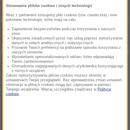
Stosowanie plików cookies i innych technologii
Wraz z partnerami stosujemy pliki cookies (tzw. ciasteczka) i inne
pokrewne technologie, które mają na celu:
Zapewnienie bezpieczeństwa podczas korzystania z naszych
Poranna rozmowa w RMF FM
stron
Ulepszenie świadczonych przez nas usług poprzez wykorzystanie
Gościem Marcin Mastalerek
danych w celach analitycznych i statystycznych
Poznanie Twoich preferencji na podstawie sposobu korzystania z
naszych serwisów
Wyświetlanie spersonalizowanych reklam, które odpowiadają
Twoim zainteresowaniom
NAJPOPULARNIEJSZE
Gromadzenie zagregowanych danych użytkownika korzystającego
z różnych urządzeń
Zakres wykorzystywania plików cookies możesz określić w
Niedziela, 2 sierpnia 2026 (16:32)
ustawieniach Twojej przeglądarki. Bez wprowadzenia zmian ustawień,
informacje w plikach cookies mogą być zapisywane w pamięci
Gdzie żyje się najlepiej? Oto raj dla emigrantów
Twojego urządzenia. Więcej szczegółów znajdziesz w
Polityce
cookies
.
Sobota, 1 sierpnia 2026 (15:39)
Sumy opanowały jezioro Garda. Włosi przygotowali
100 tys. euro dla tych, którzy je złowią