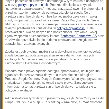
innych podstawach prawnych (informacje w tym zakresie dostępne są
08:02
w naszej
polityce prywatności
). Poprzez kliknięcie w przycisk
"ustawienia zaawansowane" możesz zarządzać swoimi preferencjami
„Nie wiem, czy PiS nie schowa się pod wodę”.
przed wyrażeniem zgody lub odmową udzielenia zgody. Cele
Mastalerek o wypchnięciu Morawieckiego
przetwarzania Twoich danych bez konieczności uzyskania Twojej
zgody w oparciu o uzasadniony interes Radio Muzyka Fakty Grupa
RMF sp. z o.o. sp. k. oraz informacje o możliwości sprzeciwienia się
08:00
takiemu przetwarzaniu znajdziesz w
polityce prywatności
. Cele
Uderzenie w zorganizowaną grupę
przetwarzania Twoich danych bez konieczności uzyskania Twojej
zgody w oparciu o uzasadniony interes
Zaufanych Partnerów IAB
oraz
przestępczą. Akcja służb w pięciu
możliwość sprzeciwienia się takiemu przetwarzaniu znajdziesz w
województwach
ustawieniach zaawansowanych.
Zgoda jest dobrowolna i możesz ją w dowolnym momencie wycofać,
07:37
zgoda będzie też podstawą przekazywania danych do naszych
Nagłe załamanie pogody i cztery łodzie
Zaufanych Partnerów z siedzibą w państwach trzecich (poza
Europejskim Obszarem Gospodarczym).
wywrócone. Ponad 30 osób w wodzie
Ponadto masz prawo żądania dostępu, sprostowania, usunięcia lub
ograniczenia przetwarzania danych, a także złożenia skargi do
07:30
Prezesa Urzędu Ochrony Danych Osobowych. W polityce prywatności
Trump stawia na lojalność. „Darczyńców na
znajdziesz informacje jak wykonać swoje prawa. Szczegółowe
sali operacyjnej jest więcej niż chirurgów”
informacje na temat przetwarzania Twoich danych znajdują się w
polityce prywatności.
07:30
Administratorem tych danych jesteśmy my, czyli Radio Muzyka Fakty
Grupa RMF sp. z o.o. sp. k. z siedzibą w Krakowie, al. Waszyngtona
„Odzyskanie fragmentu historii”. Wyjątkowy
1.
znicz znów zapłonął we Wrocławiu