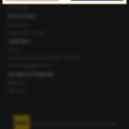
Patronaty
POZOSTAŁE
Newsroom
Radio internetowe
KONTAKT
O nas
Gorąca Linia RMF FM: 600 700 800
email: fakty@rmf.fm
APLIKACJE MOBILNE
RMF FM
RMF ON
Korzystanie z portalu oznacza akceptację