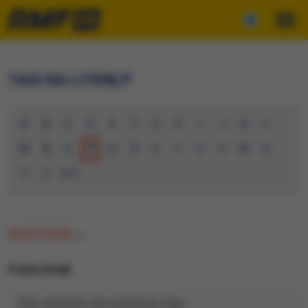
TAGI NA LITERĘ P
A
B
C
D
E
F
G
H
I
J
K
L
M
N
O
P
Q
R
S
T
U
V
W
X
Y
Z
0-9
WSZYSTKIE
(0)
PORAZENIE
Brak artykułów dla wybranego tagu.