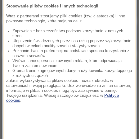
Stosowanie plików cookies i innych technologii
Wraz z partnerami stosujemy pliki cookies (tzw. ciasteczka) i inne
pokrewne technologie, które mają na celu:
Zapewnienie bezpieczeństwa podczas korzystania z naszych
Poranna rozmowa w RMF FM
stron
Ulepszenie świadczonych przez nas usług poprzez wykorzystanie
Gościem Marcin Mastalerek
danych w celach analitycznych i statystycznych
Poznanie Twoich preferencji na podstawie sposobu korzystania z
naszych serwisów
Wyświetlanie spersonalizowanych reklam, które odpowiadają
Twoim zainteresowaniom
NAJPOPULARNIEJSZE
Gromadzenie zagregowanych danych użytkownika korzystającego
z różnych urządzeń
Zakres wykorzystywania plików cookies możesz określić w
Niedziela, 2 sierpnia 2026 (16:32)
ustawieniach Twojej przeglądarki. Bez wprowadzenia zmian ustawień,
informacje w plikach cookies mogą być zapisywane w pamięci
Gdzie żyje się najlepiej? Oto raj dla emigrantów
Twojego urządzenia. Więcej szczegółów znajdziesz w
Polityce
cookies
.
Sobota, 1 sierpnia 2026 (15:39)
Sumy opanowały jezioro Garda. Włosi przygotowali
100 tys. euro dla tych, którzy je złowią