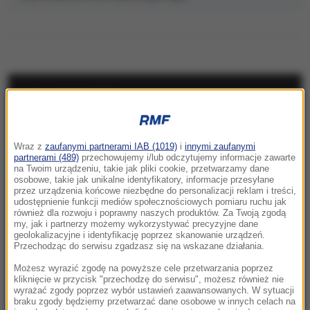
NAJNOWSZE
08:31
Wraz z
zaufanymi partnerami IAB (1019)
i
innymi zaufanymi
„Rosyjski Amazon” w ogniu. Uderzenie
partnerami (489)
przechowujemy i/lub odczytujemy informacje zawarte
sięgnęło za Ural
na Twoim urządzeniu, takie jak pliki cookie, przetwarzamy dane
osobowe, takie jak unikalne identyfikatory, informacje przesyłane
przez urządzenia końcowe niezbędne do personalizacji reklam i treści,
08:08
udostępnienie funkcji mediów społecznościowych pomiaru ruchu jak
Utrudnienia dla turystów pod Tatrami. Kolarze
również dla rozwoju i poprawny naszych produktów. Za Twoją zgodą
my, jak i partnerzy możemy wykorzystywać precyzyjne dane
opanują Podhale
geolokalizacyjne i identyfikację poprzez skanowanie urządzeń.
Przechodząc do serwisu zgadzasz się na wskazane działania.
08:05
Możesz wyrazić zgodę na powyższe cele przetwarzania poprzez
Potencjalnie niebezpieczna. Asteroida
kliknięcie w przycisk "przechodzę do serwisu", możesz również nie
przeleci w pobliżu Ziemi
wyrażać zgody poprzez wybór ustawień zaawansowanych. W sytuacji
braku zgody będziemy przetwarzać dane osobowe w innych celach na