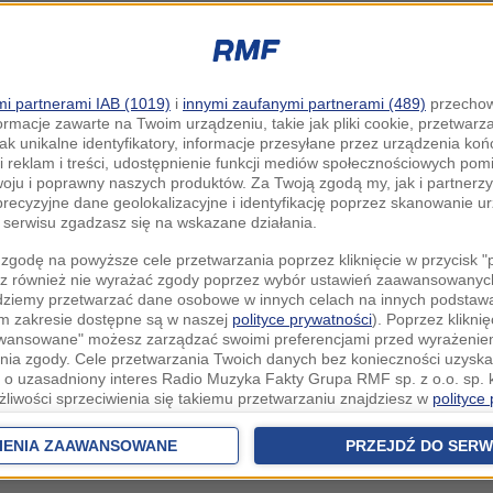
i partnerami IAB (1019)
i
innymi zaufanymi partnerami (489)
przechow
ormacje zawarte na Twoim urządzeniu, takie jak pliki cookie, przetwar
jak unikalne identyfikatory, informacje przesyłane przez urządzenia k
i reklam i treści, udostępnienie funkcji mediów społecznościowych pom
woju i poprawny naszych produktów. Za Twoją zgodą my, jak i partner
recyzyjne dane geolokalizacyjne i identyfikację poprzez skanowanie u
serwisu zgadzasz się na wskazane działania.
zgodę na powyższe cele przetwarzania poprzez kliknięcie w przycisk 
z również nie wyrażać zgody poprzez wybór ustawień zaawansowanych
dziemy przetwarzać dane osobowe w innych celach na innych podsta
ym zakresie dostępne są w naszej
polityce prywatności
). Poprzez kliknię
awansowane" możesz zarządzać swoimi preferencjami przed wyrażenie
ia zgody. Cele przetwarzania Twoich danych bez konieczności uzyska
 o uzasadniony interes Radio Muzyka Fakty Grupa RMF sp. z o.o. sp. k
żliwości sprzeciwienia się takiemu przetwarzaniu znajdziesz w
polityce
nia Twoich danych bez konieczności uzyskania Twojej zgody w oparci
ch Partnerów IAB
oraz możliwość sprzeciwienia się takiemu przetwarza
IENIA ZAAWANSOWANE
PRZEJDŹ DO SERW
aawansowanych.