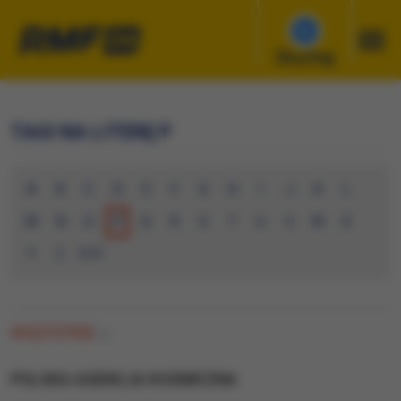
Słuchaj
TAGI NA LITERĘ P
A
B
C
D
E
F
G
H
I
J
K
L
M
N
O
P
Q
R
S
T
U
V
W
X
Y
Z
0-9
WSZYSTKIE
(0)
POLSKA AGENCJA KOSMICZNA