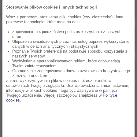
nastolatek
Stosowanie plików cookies i innych technologii
Wraz z partnerami stosujemy pliki cookies (tzw. ciasteczka) i inne
pokrewne technologie, które mają na celu:
Zapewnienie bezpieczeństwa podczas korzystania z naszych
Poranna rozmowa w RMF FM
stron
Ulepszenie świadczonych przez nas usług poprzez wykorzystanie
Gościem Katarzyna Pełczyńska-Nałęcz
danych w celach analitycznych i statystycznych
Poznanie Twoich preferencji na podstawie sposobu korzystania z
naszych serwisów
Wyświetlanie spersonalizowanych reklam, które odpowiadają
Twoim zainteresowaniom
NAJPOPULARNIEJSZE
Gromadzenie zagregowanych danych użytkownika korzystającego
z różnych urządzeń
Zakres wykorzystywania plików cookies możesz określić w
Sobota, 8 sierpnia 2026 (11:47)
ustawieniach Twojej przeglądarki. Bez wprowadzenia zmian ustawień,
informacje w plikach cookies mogą być zapisywane w pamięci
Czekaliśmy na to aż 27 lat. 12 sierpnia 2026 roku
Twojego urządzenia. Więcej szczegółów znajdziesz w
Polityce
przejdzie do historii
cookies
.
Sroda, 5 sierpnia 2026 (09:33)
Pracowali w polu, gdy nadeszła burza. Nie żyje 14
osób