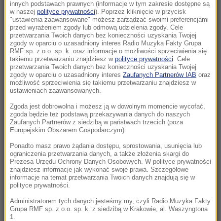
zatrzymania krążenia
innych podstawach prawnych (informacje w tym zakresie dostępne są
w naszej
polityce prywatności
). Poprzez kliknięcie w przycisk
"ustawienia zaawansowane" możesz zarządzać swoimi preferencjami
21:46
przed wyrażeniem zgody lub odmową udzielenia zgody. Cele
Milion euro i kupcy z całego świata. Finał
przetwarzania Twoich danych bez konieczności uzyskania Twojej
zgody w oparciu o uzasadniony interes Radio Muzyka Fakty Grupa
aukcji Pride of Poland w Janowie Podlaskim
RMF sp. z o.o. sp. k. oraz informacje o możliwości sprzeciwienia się
takiemu przetwarzaniu znajdziesz w
polityce prywatności
. Cele
przetwarzania Twoich danych bez konieczności uzyskania Twojej
21:24
zgody w oparciu o uzasadniony interes
Zaufanych Partnerów IAB
oraz
Burze z gradem, ale też 33 stopnie. Alerty
możliwość sprzeciwienia się takiemu przetwarzaniu znajdziesz w
IMGW dla większości Polski
ustawieniach zaawansowanych.
Zgoda jest dobrowolna i możesz ją w dowolnym momencie wycofać,
21:13
zgoda będzie też podstawą przekazywania danych do naszych
Alarmująco niski poziom Wisły. Hydrolog
Zaufanych Partnerów z siedzibą w państwach trzecich (poza
Europejskim Obszarem Gospodarczym).
ostrzega przed skutkami suszy
Ponadto masz prawo żądania dostępu, sprostowania, usunięcia lub
ograniczenia przetwarzania danych, a także złożenia skargi do
20:07
Prezesa Urzędu Ochrony Danych Osobowych. W polityce prywatności
Zagadkowy telefon na Kremlu. Putin, „zmarły”
znajdziesz informacje jak wykonać swoje prawa. Szczegółowe
informacje na temat przetwarzania Twoich danych znajdują się w
dowódca i echa Buczy
polityce prywatności.
19:37
Administratorem tych danych jesteśmy my, czyli Radio Muzyka Fakty
Grupa RMF sp. z o.o. sp. k. z siedzibą w Krakowie, al. Waszyngtona
Śmiertelny wypadek na jeziorze. Zginął
1.