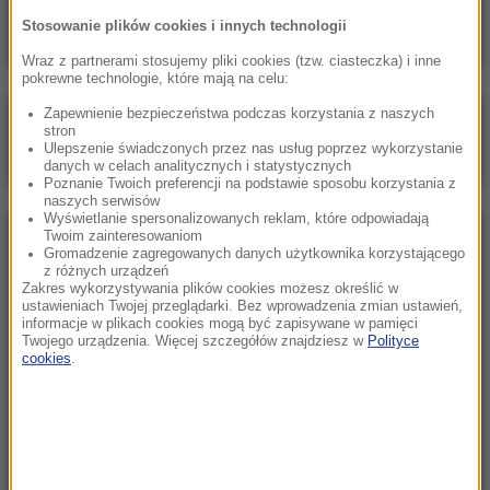
znajomego. To była zemsta
Stosowanie plików cookies i innych technologii
Wraz z partnerami stosujemy pliki cookies (tzw. ciasteczka) i inne
pokrewne technologie, które mają na celu:
Zapewnienie bezpieczeństwa podczas korzystania z naszych
Poranna rozmowa w RMF FM
stron
Ulepszenie świadczonych przez nas usług poprzez wykorzystanie
Gościem Katarzyna Pełczyńska-Nałęcz
danych w celach analitycznych i statystycznych
Poznanie Twoich preferencji na podstawie sposobu korzystania z
naszych serwisów
Wyświetlanie spersonalizowanych reklam, które odpowiadają
Twoim zainteresowaniom
NAJPOPULARNIEJSZE
Gromadzenie zagregowanych danych użytkownika korzystającego
z różnych urządzeń
Zakres wykorzystywania plików cookies możesz określić w
Sobota, 8 sierpnia 2026 (11:47)
ustawieniach Twojej przeglądarki. Bez wprowadzenia zmian ustawień,
informacje w plikach cookies mogą być zapisywane w pamięci
Czekaliśmy na to aż 27 lat. 12 sierpnia 2026 roku
Twojego urządzenia. Więcej szczegółów znajdziesz w
Polityce
przejdzie do historii
cookies
.
Sroda, 5 sierpnia 2026 (09:33)
Pracowali w polu, gdy nadeszła burza. Nie żyje 14
osób