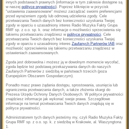
KO zawieszona
innych podstawach prawnych (informacje w tym zakresie dostępne są
w naszej
polityce prywatności
). Poprzez kliknięcie w przycisk
"ustawienia zaawansowane" możesz zarządzać swoimi preferencjami
12:46
przed wyrażeniem zgody lub odmową udzielenia zgody. Cele
Niepokojące doniesienia ukraińskiego
przetwarzania Twoich danych bez konieczności uzyskania Twojej
zgody w oparciu o uzasadniony interes Radio Muzyka Fakty Grupa
wywiadu. Fabryki pracują pełną parą
RMF sp. z o.o. sp. k. oraz informacje o możliwości sprzeciwienia się
takiemu przetwarzaniu znajdziesz w
polityce prywatności
. Cele
przetwarzania Twoich danych bez konieczności uzyskania Twojej
12:45
zgody w oparciu o uzasadniony interes
Zaufanych Partnerów IAB
oraz
Nocny zakaz sprzedaży alkoholu na terenie
możliwość sprzeciwienia się takiemu przetwarzaniu znajdziesz w
całej Polski. Jest ponadpartyjna zgoda
ustawieniach zaawansowanych.
Zgoda jest dobrowolna i możesz ją w dowolnym momencie wycofać,
12:44
zgoda będzie też podstawą przekazywania danych do naszych
Nazista mógł zostać ojcem setek dzieci w
Zaufanych Partnerów z siedzibą w państwach trzecich (poza
Europejskim Obszarem Gospodarczym).
kilku krajach Europy
Ponadto masz prawo żądania dostępu, sprostowania, usunięcia lub
ograniczenia przetwarzania danych, a także złożenia skargi do
12:22
Prezesa Urzędu Ochrony Danych Osobowych. W polityce prywatności
Polski żaglowiec osiadł na mieliźnie. Pomogli
znajdziesz informacje jak wykonać swoje prawa. Szczegółowe
informacje na temat przetwarzania Twoich danych znajdują się w
Finowie
polityce prywatności.
12:20
Administratorem tych danych jesteśmy my, czyli Radio Muzyka Fakty
Grupa RMF sp. z o.o. sp. k. z siedzibą w Krakowie, al. Waszyngtona
Siostry bliźniaczki zaatakowały nożem
1.