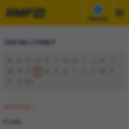
Słuchaj
TAGI NA LITERĘ P
A
B
C
D
E
F
G
H
I
J
K
L
M
N
O
P
Q
R
S
T
U
V
W
X
Y
Z
0-9
WSZYSTKIE
(0)
PLAN B