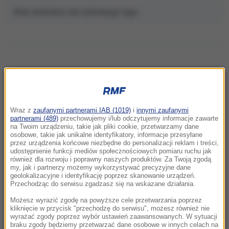
Brak artykułów dla wybranego tagu.
NAJNOWSZE
Wraz z
zaufanymi partnerami IAB (1019)
i
innymi zaufanymi
13:11
partnerami (489)
przechowujemy i/lub odczytujemy informacje zawarte
Karambol na S3. Siedem pojazdów zderzyło
na Twoim urządzeniu, takie jak pliki cookie, przetwarzamy dane
osobowe, takie jak unikalne identyfikatory, informacje przesyłane
się pod Szczecinem
przez urządzenia końcowe niezbędne do personalizacji reklam i treści,
udostępnienie funkcji mediów społecznościowych pomiaru ruchu jak
również dla rozwoju i poprawny naszych produktów. Za Twoją zgodą
13:02
my, jak i partnerzy możemy wykorzystywać precyzyjne dane
Olga Tokarczuk robi furorę na Wyspach.
geolokalizacyjne i identyfikację poprzez skanowanie urządzeń.
Książka pisarki trafiła na listę wszech czasów
Przechodząc do serwisu zgadzasz się na wskazane działania.
Możesz wyrazić zgodę na powyższe cele przetwarzania poprzez
12:50
kliknięcie w przycisk "przechodzę do serwisu", możesz również nie
wyrażać zgody poprzez wybór ustawień zaawansowanych. W sytuacji
Afera z pieniędzmi dla powodzian. Działaczka
braku zgody będziemy przetwarzać dane osobowe w innych celach na