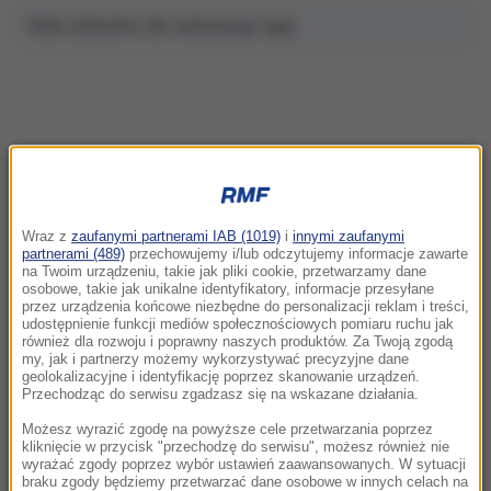
Brak artykułów dla wybranego tagu.
NAJNOWSZE
Wraz z
zaufanymi partnerami IAB (1019)
i
innymi zaufanymi
22:32
partnerami (489)
przechowujemy i/lub odczytujemy informacje zawarte
Hiszpania i Włochy na kursie kolizyjnym.
na Twoim urządzeniu, takie jak pliki cookie, przetwarzamy dane
osobowe, takie jak unikalne identyfikatory, informacje przesyłane
Spór o kontrole graniczne
przez urządzenia końcowe niezbędne do personalizacji reklam i treści,
udostępnienie funkcji mediów społecznościowych pomiaru ruchu jak
również dla rozwoju i poprawny naszych produktów. Za Twoją zgodą
21:41
my, jak i partnerzy możemy wykorzystywać precyzyjne dane
Alarm w Niemczech. Niezidentyfikowane
geolokalizacyjne i identyfikację poprzez skanowanie urządzeń.
drony przeleciały nad „stocznią Patriotów”
Przechodząc do serwisu zgadzasz się na wskazane działania.
Możesz wyrazić zgodę na powyższe cele przetwarzania poprzez
21:38
kliknięcie w przycisk "przechodzę do serwisu", możesz również nie
wyrażać zgody poprzez wybór ustawień zaawansowanych. W sytuacji
Pizza, słoneczna pogoda, Mateusz
braku zgody będziemy przetwarzać dane osobowe w innych celach na