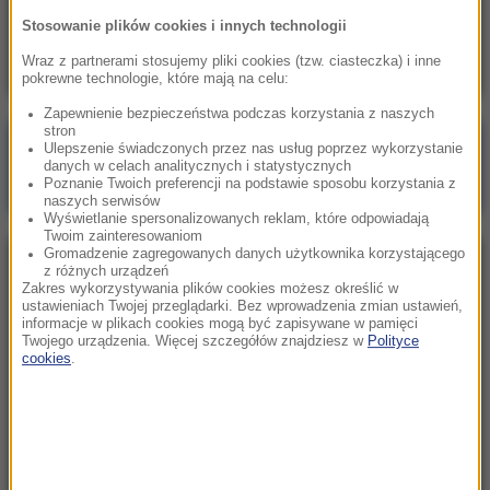
Skala nieprawidłowości na SOR-ach poraża.
Stosowanie plików cookies i innych technologii
Milionowe wypłaty, ponad stugodzinne dyżury
Wraz z partnerami stosujemy pliki cookies (tzw. ciasteczka) i inne
pokrewne technologie, które mają na celu:
Zapewnienie bezpieczeństwa podczas korzystania z naszych
stron
Poranna rozmowa w RMF FM
Ulepszenie świadczonych przez nas usług poprzez wykorzystanie
danych w celach analitycznych i statystycznych
Gościem Marcin Mastalerek
Poznanie Twoich preferencji na podstawie sposobu korzystania z
naszych serwisów
Wyświetlanie spersonalizowanych reklam, które odpowiadają
Twoim zainteresowaniom
Gromadzenie zagregowanych danych użytkownika korzystającego
NAJPOPULARNIEJSZE
z różnych urządzeń
Zakres wykorzystywania plików cookies możesz określić w
ustawieniach Twojej przeglądarki. Bez wprowadzenia zmian ustawień,
informacje w plikach cookies mogą być zapisywane w pamięci
Niedziela, 2 sierpnia 2026 (16:32)
Twojego urządzenia. Więcej szczegółów znajdziesz w
Polityce
Gdzie żyje się najlepiej? Oto raj dla emigrantów
cookies
.
Sobota, 1 sierpnia 2026 (15:39)
Sumy opanowały jezioro Garda. Włosi przygotowali
100 tys. euro dla tych, którzy je złowią