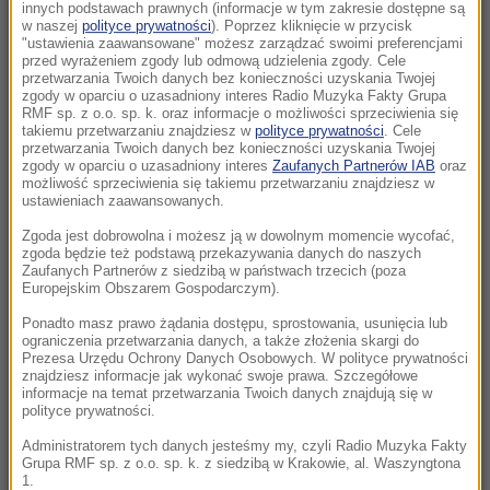
Morawiecki. Były premier spotkał się z
innych podstawach prawnych (informacje w tym zakresie dostępne są
w naszej
polityce prywatności
). Poprzez kliknięcie w przycisk
mieszkańcami Jagodna
"ustawienia zaawansowane" możesz zarządzać swoimi preferencjami
przed wyrażeniem zgody lub odmową udzielenia zgody. Cele
21:11
przetwarzania Twoich danych bez konieczności uzyskania Twojej
zgody w oparciu o uzasadniony interes Radio Muzyka Fakty Grupa
Senat USA przyjął ustawę o „piekielnych”
RMF sp. z o.o. sp. k. oraz informacje o możliwości sprzeciwienia się
sankcjach Grahama na Rosję i Iran
takiemu przetwarzaniu znajdziesz w
polityce prywatności
. Cele
przetwarzania Twoich danych bez konieczności uzyskania Twojej
zgody w oparciu o uzasadniony interes
Zaufanych Partnerów IAB
oraz
21:05
możliwość sprzeciwienia się takiemu przetwarzaniu znajdziesz w
Atak na nastolatka w Kamiennej Górze. Nowe
ustawieniach zaawansowanych.
informacje
Zgoda jest dobrowolna i możesz ją w dowolnym momencie wycofać,
zgoda będzie też podstawą przekazywania danych do naszych
Zaufanych Partnerów z siedzibą w państwach trzecich (poza
20:53
Europejskim Obszarem Gospodarczym).
Chciał dotrzeć do Ceuty na paralotni. Wpadł
do morza
Ponadto masz prawo żądania dostępu, sprostowania, usunięcia lub
ograniczenia przetwarzania danych, a także złożenia skargi do
Prezesa Urzędu Ochrony Danych Osobowych. W polityce prywatności
20:50
znajdziesz informacje jak wykonać swoje prawa. Szczegółowe
informacje na temat przetwarzania Twoich danych znajdują się w
Wyścig o Kraków nabiera tempa. Oto wyniki
polityce prywatności.
nowego sondażu
Administratorem tych danych jesteśmy my, czyli Radio Muzyka Fakty
Grupa RMF sp. z o.o. sp. k. z siedzibą w Krakowie, al. Waszyngtona
20:37
1.