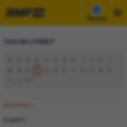
Słuchaj
TAGI NA LITERĘ P
A
B
C
D
E
F
G
H
I
J
K
L
M
N
O
P
Q
R
S
T
U
V
W
X
Y
Z
0-9
WSZYSTKIE
(0)
PLAKATY