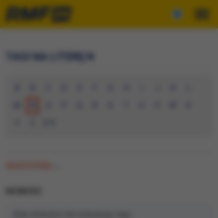
TAGI NA LITERĘ N
A
B
C
D
E
F
G
H
I
J
K
L
M
N
O
P
Q
R
S
T
U
V
W
X
Y
Z
0-9
WSZYSTKIE
(0)
NOWOSC
Brak artykułów dla wybranego tagu.