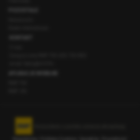
Patronaty
POZOSTAŁE
Newsroom
Radio internetowe
KONTAKT
O nas
Gorąca Linia RMF FM: 600 700 800
email: fakty@rmf.fm
APLIKACJE MOBILNE
RMF FM
RMF ON
Korzystanie z portalu oznacza akceptację
Regulaminu
.
Polityka Cookies
.
SpeakUp
.
Prywatność
.