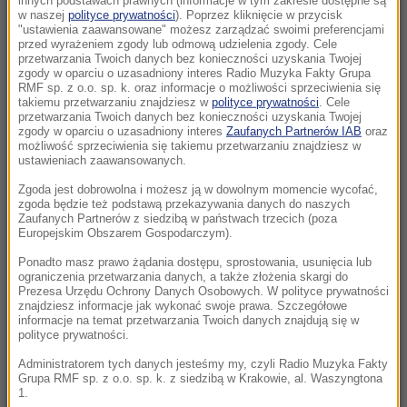
innych podstawach prawnych (informacje w tym zakresie dostępne są
10:10
w naszej
polityce prywatności
). Poprzez kliknięcie w przycisk
"ustawienia zaawansowane" możesz zarządzać swoimi preferencjami
Z jeziora wyłowiono ciało. To mąż włoskiej
przed wyrażeniem zgody lub odmową udzielenia zgody. Cele
minister
przetwarzania Twoich danych bez konieczności uzyskania Twojej
zgody w oparciu o uzasadniony interes Radio Muzyka Fakty Grupa
RMF sp. z o.o. sp. k. oraz informacje o możliwości sprzeciwienia się
10:05
takiemu przetwarzaniu znajdziesz w
polityce prywatności
. Cele
To najmłodszy profesor w historii. Wykłada
przetwarzania Twoich danych bez konieczności uzyskania Twojej
zgody w oparciu o uzasadniony interes
Zaufanych Partnerów IAB
oraz
inżynierię i studiuje prawo
możliwość sprzeciwienia się takiemu przetwarzaniu znajdziesz w
ustawieniach zaawansowanych.
09:45
Zgoda jest dobrowolna i możesz ją w dowolnym momencie wycofać,
7 miliardów mniej w budżecie. Weta
zgoda będzie też podstawą przekazywania danych do naszych
Nawrockiego kosztowały Polskę fortunę
Zaufanych Partnerów z siedzibą w państwach trzecich (poza
Europejskim Obszarem Gospodarczym).
09:41
Ponadto masz prawo żądania dostępu, sprostowania, usunięcia lub
ograniczenia przetwarzania danych, a także złożenia skargi do
Pożar centrum handlowego. Nocna akcja
Prezesa Urzędu Ochrony Danych Osobowych. W polityce prywatności
strażaków w Bydgoszczy
znajdziesz informacje jak wykonać swoje prawa. Szczegółowe
informacje na temat przetwarzania Twoich danych znajdują się w
polityce prywatności.
09:34
Dramatyczna akcja ratunkowa w Tatrach.
Administratorem tych danych jesteśmy my, czyli Radio Muzyka Fakty
Grupa RMF sp. z o.o. sp. k. z siedzibą w Krakowie, al. Waszyngtona
Polak spadł podczas wspinaczki
1.