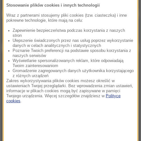
Stosowanie plików cookies i innych technologii
Wraz z partnerami stosujemy pliki cookies (tzw. ciasteczka) i inne
pokrewne technologie, które mają na celu:
Poranna rozmowa w RMF FM
Zapewnienie bezpieczeństwa podczas korzystania z naszych
Gościem Zbigniew Bogucki
stron
Ulepszenie świadczonych przez nas usług poprzez wykorzystanie
danych w celach analitycznych i statystycznych
Poznanie Twoich preferencji na podstawie sposobu korzystania z
naszych serwisów
NAJPOPULARNIEJSZE
Wyświetlanie spersonalizowanych reklam, które odpowiadają
Twoim zainteresowaniom
Gromadzenie zagregowanych danych użytkownika korzystającego
z różnych urządzeń
Sobota, 1 sierpnia 2026 (15:39)
Zakres wykorzystywania plików cookies możesz określić w
Sumy opanowały jezioro Garda. Włosi przygotowali
ustawieniach Twojej przeglądarki. Bez wprowadzenia zmian ustawień,
informacje w plikach cookies mogą być zapisywane w pamięci
100 tys. euro dla tych, którzy je złowią
Twojego urządzenia. Więcej szczegółów znajdziesz w
Polityce
cookies
.
Niedziela, 2 sierpnia 2026 (16:32)
Gdzie żyje się najlepiej? Oto raj dla emigrantów
Niedziela, 2 sierpnia 2026 (05:13)