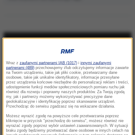
NAJNOWSZE
10:24
Wraz z
zaufanymi partnerami IAB (1017)
i
innymi zaufanymi
Kościół obchodzi dziś ważne święto. Czy
partnerami (489)
przechowujemy i/lub odczytujemy informacje zawarte
trzeba iść na mszę?
na Twoim urządzeniu, takie jak pliki cookie, przetwarzamy dane
osobowe, takie jak unikalne identyfikatory, informacje przesyłane
przez urządzenia końcowe niezbędne do personalizacji reklam i treści,
10:15
udostępnienie funkcji mediów społecznościowych pomiaru ruchu jak
Kolorowy ptak w szarej klatce PRL-u. Legenda
również dla rozwoju i poprawny naszych produktów. Za Twoją zgodą
my, jak i partnerzy możemy wykorzystywać precyzyjne dane
i prawda o Kalinie Jędrusik
geolokalizacyjne i identyfikację poprzez skanowanie urządzeń.
Przechodząc do serwisu zgadzasz się na wskazane działania.
10:14
Możesz wyrazić zgodę na powyższe cele przetwarzania poprzez
Niebezpieczne zachowanie kierowcy
kliknięcie w przycisk "przechodzę do serwisu", możesz również nie
wyrażać zgody poprzez wybór ustawień zaawansowanych. W sytuacji
miejskiego autobusu. „Zignorował przepisy”
braku zgody będziemy przetwarzać dane osobowe w innych celach na