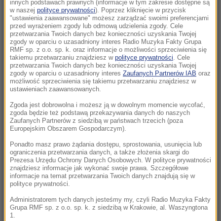
latek podejrzewany o zabójstwo
innych podstawach prawnych (informacje w tym zakresie dostępne są
w naszej
polityce prywatności
). Poprzez kliknięcie w przycisk
"ustawienia zaawansowane" możesz zarządzać swoimi preferencjami
10:00
przed wyrażeniem zgody lub odmową udzielenia zgody. Cele
Nie tylko dla rodzin! Odkryj, w czym może
przetwarzania Twoich danych bez konieczności uzyskania Twojej
zgody w oparciu o uzasadniony interes Radio Muzyka Fakty Grupa
pomóc terapia systemowa
RMF sp. z o.o. sp. k. oraz informacje o możliwości sprzeciwienia się
takiemu przetwarzaniu znajdziesz w
polityce prywatności
. Cele
przetwarzania Twoich danych bez konieczności uzyskania Twojej
09:51
zgody w oparciu o uzasadniony interes
Zaufanych Partnerów IAB
oraz
Groźny wypadek w Pułankowicach. Zderzenie
możliwość sprzeciwienia się takiemu przetwarzaniu znajdziesz w
ustawieniach zaawansowanych.
busa z osobówką, wielu rannych
Zgoda jest dobrowolna i możesz ją w dowolnym momencie wycofać,
09:21
zgoda będzie też podstawą przekazywania danych do naszych
Zaufanych Partnerów z siedzibą w państwach trzecich (poza
UEFA spłaciła kochankę Infantino? Sensacyjne
Europejskim Obszarem Gospodarczym).
doniesienia brytyjskiej prasy
Ponadto masz prawo żądania dostępu, sprostowania, usunięcia lub
ograniczenia przetwarzania danych, a także złożenia skargi do
09:02
Prezesa Urzędu Ochrony Danych Osobowych. W polityce prywatności
Katastrofa w Utah. Śmigłowiec gaśniczy
znajdziesz informacje jak wykonać swoje prawa. Szczegółowe
informacje na temat przetwarzania Twoich danych znajdują się w
rozbił się podczas walki z pożarem
polityce prywatności.
Administratorem tych danych jesteśmy my, czyli Radio Muzyka Fakty
08:20
Grupa RMF sp. z o.o. sp. k. z siedzibą w Krakowie, al. Waszyngtona
PiS chce deportacji, rzeczniczka podaje dane.
1.