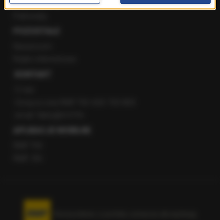
Staż w RMF24
Patronaty
POZOSTAŁE
Newsroom
Radio internetowe
KONTAKT
O nas
Gorąca Linia RMF FM: 600 700 800
email: fakty@rmf.fm
APLIKACJE MOBILNE
RMF FM
RMF ON
Korzystanie z portalu oznacza akceptację