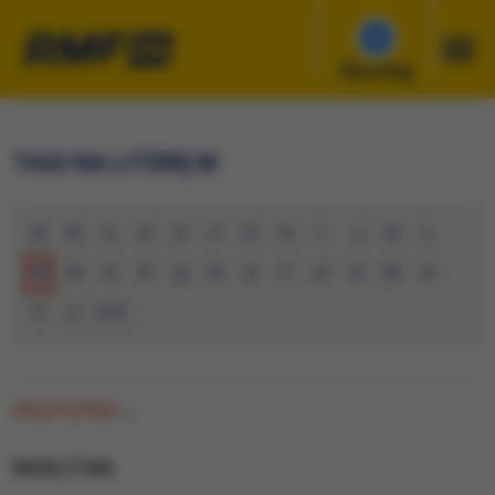
Słuchaj
TAGI NA LITERĘ M
A
B
C
D
E
F
G
H
I
J
K
L
M
N
O
P
Q
R
S
T
U
V
W
X
Y
Z
0-9
WSZYSTKIE
(0)
MODLITWA