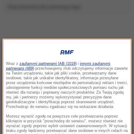
Brak artykułów dla wybranego tagu.
NAJNOWSZE
Wraz z
zaufanymi partnerami IAB (1019)
i
innymi zaufanymi
11:06
partnerami (489)
przechowujemy i/lub odczytujemy informacje zawarte
na Twoim urządzeniu, takie jak pliki cookie, przetwarzamy dane
Anastazja Kuś mistrzynią świata.
osobowe, takie jak unikalne identyfikatory, informacje przesyłane
Historyczne złoto dla Polski
przez urządzenia końcowe niezbędne do personalizacji reklam i treści,
udostępnienie funkcji mediów społecznościowych pomiaru ruchu jak
również dla rozwoju i poprawny naszych produktów. Za Twoją zgodą
10:54
my, jak i partnerzy możemy wykorzystywać precyzyjne dane
Rolnik z Ostropy zaorał nowy asfalt. Policja
geolokalizacyjne i identyfikację poprzez skanowanie urządzeń.
Przechodząc do serwisu zgadzasz się na wskazane działania.
zatrzymała mężczyznę
Możesz wyrazić zgodę na powyższe cele przetwarzania poprzez
10:26
kliknięcie w przycisk "przechodzę do serwisu", możesz również nie
wyrażać zgody poprzez wybór ustawień zaawansowanych. W sytuacji
To nie był głupi żart. Przebrany za klauna 15-
braku zgody będziemy przetwarzać dane osobowe w innych celach na