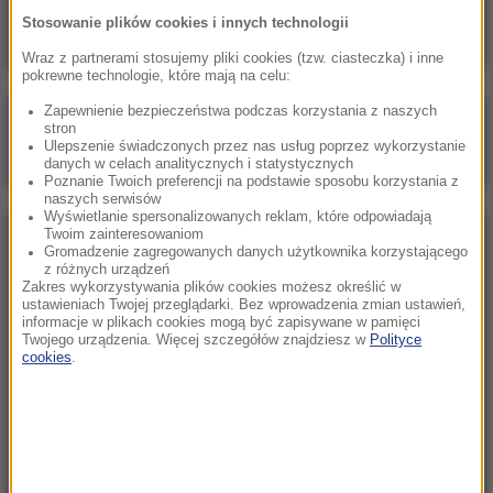
Oto ilu Ukraińców pracuje u nas legalnie
Stosowanie plików cookies i innych technologii
Wraz z partnerami stosujemy pliki cookies (tzw. ciasteczka) i inne
pokrewne technologie, które mają na celu:
Zapewnienie bezpieczeństwa podczas korzystania z naszych
Poranna rozmowa w RMF FM
stron
Ulepszenie świadczonych przez nas usług poprzez wykorzystanie
Gościem Marcin Mastalerek
danych w celach analitycznych i statystycznych
Poznanie Twoich preferencji na podstawie sposobu korzystania z
naszych serwisów
Wyświetlanie spersonalizowanych reklam, które odpowiadają
Twoim zainteresowaniom
NAJPOPULARNIEJSZE
Gromadzenie zagregowanych danych użytkownika korzystającego
z różnych urządzeń
Zakres wykorzystywania plików cookies możesz określić w
Sobota, 1 sierpnia 2026 (15:39)
ustawieniach Twojej przeglądarki. Bez wprowadzenia zmian ustawień,
informacje w plikach cookies mogą być zapisywane w pamięci
Sumy opanowały jezioro Garda. Włosi przygotowali
Twojego urządzenia. Więcej szczegółów znajdziesz w
Polityce
100 tys. euro dla tych, którzy je złowią
cookies
.
Niedziela, 2 sierpnia 2026 (16:32)
Gdzie żyje się najlepiej? Oto raj dla emigrantów