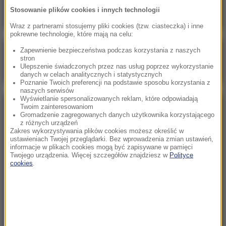
Stosowanie plików cookies i innych technologii
Wraz z partnerami stosujemy pliki cookies (tzw. ciasteczka) i inne
pokrewne technologie, które mają na celu:
Zapewnienie bezpieczeństwa podczas korzystania z naszych
Poranna rozmowa w RMF FM
stron
Ulepszenie świadczonych przez nas usług poprzez wykorzystanie
Gościem Marcin Mastalerek
danych w celach analitycznych i statystycznych
Poznanie Twoich preferencji na podstawie sposobu korzystania z
naszych serwisów
Wyświetlanie spersonalizowanych reklam, które odpowiadają
Twoim zainteresowaniom
NAJPOPULARNIEJSZE
Gromadzenie zagregowanych danych użytkownika korzystającego
z różnych urządzeń
Zakres wykorzystywania plików cookies możesz określić w
Niedziela, 2 sierpnia 2026 (16:32)
ustawieniach Twojej przeglądarki. Bez wprowadzenia zmian ustawień,
informacje w plikach cookies mogą być zapisywane w pamięci
Gdzie żyje się najlepiej? Oto raj dla emigrantów
Twojego urządzenia. Więcej szczegółów znajdziesz w
Polityce
cookies
.
Sobota, 1 sierpnia 2026 (15:39)
Sumy opanowały jezioro Garda. Włosi przygotowali
100 tys. euro dla tych, którzy je złowią