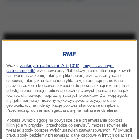
NAJNOWSZE
09:24
Wraz z
zaufanymi partnerami IAB (1019)
i
innymi zaufanymi
„Najlepiej, jak ktoś sobie bez PiS nie radzi”.
partnerami (489)
przechowujemy i/lub odczytujemy informacje zawarte
Mastalerek broni Dudy
na Twoim urządzeniu, takie jak pliki cookie, przetwarzamy dane
osobowe, takie jak unikalne identyfikatory, informacje przesyłane
przez urządzenia końcowe niezbędne do personalizacji reklam i treści,
08:59
udostępnienie funkcji mediów społecznościowych pomiaru ruchu jak
Zbudują 20 bunkrów. W środku będzie 1,3
również dla rozwoju i poprawny naszych produktów. Za Twoją zgodą
my, jak i partnerzy możemy wykorzystywać precyzyjne dane
tysiąca ton materiałów wybuchowych
geolokalizacyjne i identyfikację poprzez skanowanie urządzeń.
Przechodząc do serwisu zgadzasz się na wskazane działania.
08:56
Możesz wyrazić zgodę na powyższe cele przetwarzania poprzez
Tragedia nad Błękitną Laguną w Siechnicach.
kliknięcie w przycisk "przechodzę do serwisu", możesz również nie
19-latek utonął ratując kolegę
wyrażać zgody poprzez wybór ustawień zaawansowanych. W sytuacji
braku zgody będziemy przetwarzać dane osobowe w innych celach na