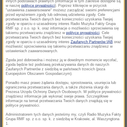
innych podstawach prawnych (informacje w tym zakresie dostępne są
08:31
w naszej
polityce prywatności
). Poprzez kliknięcie w przycisk
"ustawienia zaawansowane" możesz zarządzać swoimi preferencjami
„Rosyjski Amazon” w ogniu. Uderzenie
przed wyrażeniem zgody lub odmową udzielenia zgody. Cele
sięgnęło za Ural
przetwarzania Twoich danych bez konieczności uzyskania Twojej
zgody w oparciu o uzasadniony interes Radio Muzyka Fakty Grupa
RMF sp. z o.o. sp. k. oraz informacje o możliwości sprzeciwienia się
08:08
takiemu przetwarzaniu znajdziesz w
polityce prywatności
. Cele
Utrudnienia dla turystów pod Tatrami. Kolarze
przetwarzania Twoich danych bez konieczności uzyskania Twojej
zgody w oparciu o uzasadniony interes
Zaufanych Partnerów IAB
oraz
opanują Podhale
możliwość sprzeciwienia się takiemu przetwarzaniu znajdziesz w
ustawieniach zaawansowanych.
08:05
Zgoda jest dobrowolna i możesz ją w dowolnym momencie wycofać,
Potencjalnie niebezpieczna. Asteroida
zgoda będzie też podstawą przekazywania danych do naszych
przeleci w pobliżu Ziemi
Zaufanych Partnerów z siedzibą w państwach trzecich (poza
Europejskim Obszarem Gospodarczym).
08:02
Ponadto masz prawo żądania dostępu, sprostowania, usunięcia lub
„Nie wiem, czy PiS nie schowa się pod wodę”.
ograniczenia przetwarzania danych, a także złożenia skargi do
Prezesa Urzędu Ochrony Danych Osobowych. W polityce prywatności
Mastalerek o wypchnięciu Morawieckiego
znajdziesz informacje jak wykonać swoje prawa. Szczegółowe
informacje na temat przetwarzania Twoich danych znajdują się w
polityce prywatności.
08:00
Uderzenie w zorganizowaną grupę
Administratorem tych danych jesteśmy my, czyli Radio Muzyka Fakty
Grupa RMF sp. z o.o. sp. k. z siedzibą w Krakowie, al. Waszyngtona
przestępczą. Akcja służb w pięciu
1.
województwach