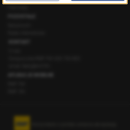
Patronaty
POZOSTAŁE
Newsroom
Radio internetowe
KONTAKT
O nas
Gorąca Linia RMF FM: 600 700 800
email: fakty@rmf.fm
APLIKACJE MOBILNE
RMF FM
RMF ON
Korzystanie z portalu oznacza akceptację