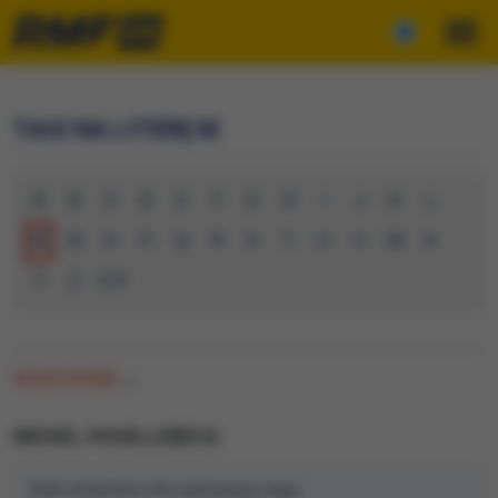
TAGI NA LITERĘ M
A
B
C
D
E
F
G
H
I
J
K
L
M
N
O
P
Q
R
S
T
U
V
W
X
Y
Z
0-9
WSZYSTKIE
(0)
MICHEL HOUELLEBECQ
Brak artykułów dla wybranego tagu.