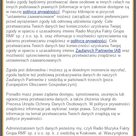
braku zgody będziemy przetwarzać dane osobowe w innych celach na
16:20
innych podstawach prawnych (informacje w tym zakresie dostępne są
Miliardy dla Polski. KE dała zielone światło
w naszej
polityce prywatności
). Poprzez kliknięcie w przycisk
"ustawienia zaawansowane" możesz zarządzać swoimi preferencjami
przed wyrażeniem zgody lub odmową udzielenia zgody. Cele
15:50
przetwarzania Twoich danych bez konieczności uzyskania Twojej
To był najgorętszy miesiąc w historii.
zgody w oparciu o uzasadniony interes Radio Muzyka Fakty Grupa
RMF sp. z o.o. sp. k. oraz informacje o możliwości sprzeciwienia się
Dramatyczne skutki dla milionów ludzi
takiemu przetwarzaniu znajdziesz w
polityce prywatności
. Cele
przetwarzania Twoich danych bez konieczności uzyskania Twojej
zgody w oparciu o uzasadniony interes
Zaufanych Partnerów IAB
oraz
15:42
możliwość sprzeciwienia się takiemu przetwarzaniu znajdziesz w
Silne trzęsienie ziemi w Kolumbii. Są ranni i
ustawieniach zaawansowanych.
duże zniszczenia
Zgoda jest dobrowolna i możesz ją w dowolnym momencie wycofać,
zgoda będzie też podstawą przekazywania danych do naszych
15:28
Zaufanych Partnerów z siedzibą w państwach trzecich (poza
Europejskim Obszarem Gospodarczym).
Największa od lat inwestycja na Dolnym
Śląsku. To ma być technologiczne serce Polski
Ponadto masz prawo żądania dostępu, sprostowania, usunięcia lub
ograniczenia przetwarzania danych, a także złożenia skargi do
Prezesa Urzędu Ochrony Danych Osobowych. W polityce prywatności
15:24
znajdziesz informacje jak wykonać swoje prawa. Szczegółowe
Tyle trwa przeciętne małżeństwo, które
informacje na temat przetwarzania Twoich danych znajdują się w
polityce prywatności.
kończy się rozwodem
Administratorem tych danych jesteśmy my, czyli Radio Muzyka Fakty
15:20
Grupa RMF sp. z o.o. sp. k. z siedzibą w Krakowie, al. Waszyngtona