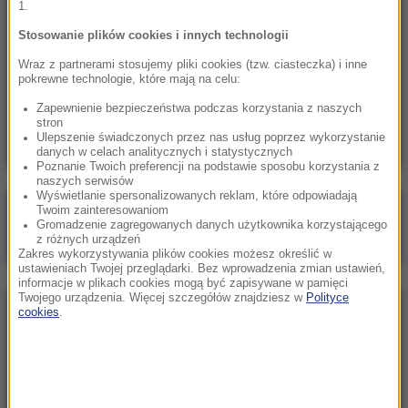
1.
Tłumy przed sądem w Moskwie. Ważą się losy
opozycji
Stosowanie plików cookies i innych technologii
Wraz z partnerami stosujemy pliki cookies (tzw. ciasteczka) i inne
15:06
pokrewne technologie, które mają na celu:
Wybierasz się do urzędu? Tego dnia wiele
Zapewnienie bezpieczeństwa podczas korzystania z naszych
będzie zamkniętych
stron
Ulepszenie świadczonych przez nas usług poprzez wykorzystanie
danych w celach analitycznych i statystycznych
Poznanie Twoich preferencji na podstawie sposobu korzystania z
naszych serwisów
Wyświetlanie spersonalizowanych reklam, które odpowiadają
Twoim zainteresowaniom
Poranna rozmowa w RMF FM
Gromadzenie zagregowanych danych użytkownika korzystającego
Gościem Wojciech Balczun
z różnych urządzeń
Zakres wykorzystywania plików cookies możesz określić w
ustawieniach Twojej przeglądarki. Bez wprowadzenia zmian ustawień,
informacje w plikach cookies mogą być zapisywane w pamięci
Twojego urządzenia. Więcej szczegółów znajdziesz w
Polityce
cookies
.
NAJPOPULARNIEJSZE
Sobota, 8 sierpnia 2026 (11:47)
Czekaliśmy na to aż 27 lat. 12 sierpnia 2026 roku
przejdzie do historii