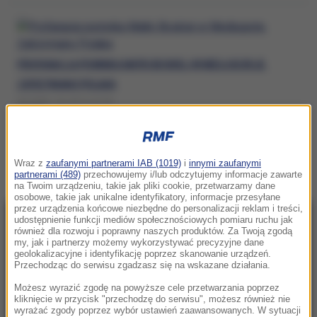
PROFANACJA POMNIKA MATKI BOSKIEJ W MEDJUGORJE.
ZATRZYMANO POLAKA
WTOREK, 28 LIPCA (18:35)
MEDJUGORIE
Wraz z
zaufanymi partnerami IAB (1019)
i
innymi zaufanymi
partnerami (489)
przechowujemy i/lub odczytujemy informacje zawarte
na Twoim urządzeniu, takie jak pliki cookie, przetwarzamy dane
osobowe, takie jak unikalne identyfikatory, informacje przesyłane
przez urządzenia końcowe niezbędne do personalizacji reklam i treści,
udostępnienie funkcji mediów społecznościowych pomiaru ruchu jak
NAJNOWSZE
również dla rozwoju i poprawny naszych produktów. Za Twoją zgodą
my, jak i partnerzy możemy wykorzystywać precyzyjne dane
geolokalizacyjne i identyfikację poprzez skanowanie urządzeń.
16:22
Przechodząc do serwisu zgadzasz się na wskazane działania.
Groźny wypadek z udziałem karetki. Dwie
Możesz wyrazić zgodę na powyższe cele przetwarzania poprzez
osoby ranne
kliknięcie w przycisk "przechodzę do serwisu", możesz również nie
wyrażać zgody poprzez wybór ustawień zaawansowanych. W sytuacji