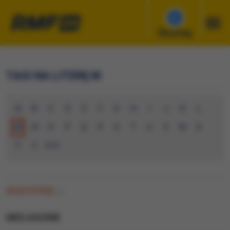
Słuchaj
TAGI NA LITERĘ M
A
B
C
D
E
F
G
H
I
J
K
L
M
N
O
P
Q
R
S
T
U
V
W
X
Y
Z
0-9
WSZYSTKIE
(1)
MEDJUGORIE