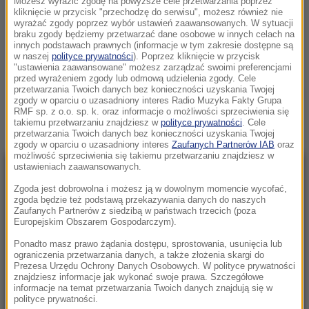
Możesz wyrazić zgodę na powyższe cele przetwarzania poprzez
MATKA OTWORZYŁA OGIEŃ DO SWOICH DZIECI. DWOJE Z NICH
kliknięcie w przycisk "przechodzę do serwisu", możesz również nie
ZGINĘŁO
wyrażać zgody poprzez wybór ustawień zaawansowanych. W sytuacji
braku zgody będziemy przetwarzać dane osobowe w innych celach na
PONIEDZIAŁEK, 6 PAŹDZIERNIKA 2025 (16:04)
innych podstawach prawnych (informacje w tym zakresie dostępne są
w naszej
polityce prywatności
). Poprzez kliknięcie w przycisk
MATKA
"ustawienia zaawansowane" możesz zarządzać swoimi preferencjami
przed wyrażeniem zgody lub odmową udzielenia zgody. Cele
przetwarzania Twoich danych bez konieczności uzyskania Twojej
Zobacz więcej »
zgody w oparciu o uzasadniony interes Radio Muzyka Fakty Grupa
RMF sp. z o.o. sp. k. oraz informacje o możliwości sprzeciwienia się
takiemu przetwarzaniu znajdziesz w
polityce prywatności
. Cele
przetwarzania Twoich danych bez konieczności uzyskania Twojej
zgody w oparciu o uzasadniony interes
Zaufanych Partnerów IAB
oraz
możliwość sprzeciwienia się takiemu przetwarzaniu znajdziesz w
ustawieniach zaawansowanych.
NAJNOWSZE
Zgoda jest dobrowolna i możesz ją w dowolnym momencie wycofać,
zgoda będzie też podstawą przekazywania danych do naszych
Zaufanych Partnerów z siedzibą w państwach trzecich (poza
17:17
Europejskim Obszarem Gospodarczym).
Dunaj wysycha i odsłania nazistowskie wraki.
W środku wciąż jest amunicja
Ponadto masz prawo żądania dostępu, sprostowania, usunięcia lub
ograniczenia przetwarzania danych, a także złożenia skargi do
Prezesa Urzędu Ochrony Danych Osobowych. W polityce prywatności
17:09
znajdziesz informacje jak wykonać swoje prawa. Szczegółowe
informacje na temat przetwarzania Twoich danych znajdują się w
Protest przeciw fasiągom do Morskiego Oka.
polityce prywatności.
Wozacy odpierają zarzuty