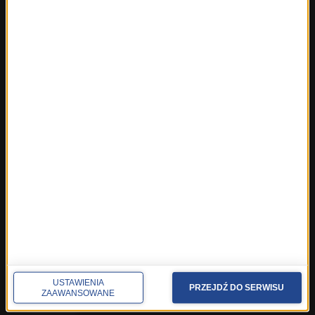
ROZMOWY W RMF FM
Najnowsze rozmowy w RMF FM
Rozmowa o 7:00 w RMF FM i Radiu RMF24
Poranna rozmowa w RMF FM
Popołudniowa rozmowa w RMF FM
Gość Krzysztofa Ziemca w RMF FM
Rozmowy w Radiu RMF24
SPOŁECZNOŚĆ
Facebook
Twitter
Instagram
YouTube
Kanały RSS
USTAWIENIA
PRZEJDŹ DO SERWISU
ZAAWANSOWANE
POLECANE