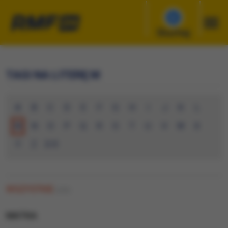
Słuchaj
TAGI NA LITERĘ M
A
B
C
D
E
F
G
H
I
J
K
L
M
N
O
P
Q
R
S
T
U
V
W
X
Y
Z
0-9
WSZYSTKIE
(230)
MATKA