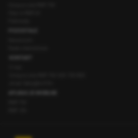
Gorąca Linia RMF FM
Staż w RMF24
Patronaty
POZOSTAŁE
Newsroom
Radio internetowe
KONTAKT
O nas
Gorąca Linia RMF FM: 600 700 800
email: fakty@rmf.fm
APLIKACJE MOBILNE
RMF FM
RMF ON