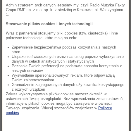
Administratorem tych danych jesteśmy my, czyli Radio Muzyka Fakty
Grupa RMF sp. z o.o. sp. k. z siedzibą w Krakowie, al. Waszyngtona
17:05
1.
Oto nowy najdroższy kraj na świecie.
Stosowanie plików cookies i innych technologii
Turystyczny boom nakręca spiralę cen
Wraz z partnerami stosujemy pliki cookies (tzw. ciasteczka) i inne
pokrewne technologie, które mają na celu:
16:38
Nocował tu Obama, Chaplin i królowa Elżbieta
Zapewnienie bezpieczeństwa podczas korzystania z naszych
II. Symbol luksusu na sprzedaż
stron
Ulepszenie świadczonych przez nas usług poprzez wykorzystanie
danych w celach analitycznych i statystycznych
16:27
Poznanie Twoich preferencji na podstawie sposobu korzystania z
"Rosja wygraża i atakuje sąsiadów". Mocna
naszych serwisów
Wyświetlanie spersonalizowanych reklam, które odpowiadają
odpowiedź MSZ na słowa Zacharowej
Twoim zainteresowaniom
Gromadzenie zagregowanych danych użytkownika korzystającego
z różnych urządzeń
16:18
Zakres wykorzystywania plików cookies możesz określić w
Nie żyje Jorge Messi, ojciec Lionela Messiego
ustawieniach Twojej przeglądarki. Bez wprowadzenia zmian ustawień,
informacje w plikach cookies mogą być zapisywane w pamięci
Twojego urządzenia. Więcej szczegółów znajdziesz w
Polityce
16:03
cookies
.
Dzik zablokował ruch metra w Budapeszcie
15:08