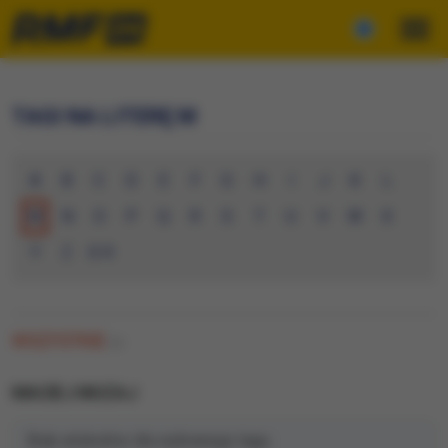
TAGI NA LITERĘ M
A
B
C
D
E
F
G
H
I
J
K
L
M
N
O
P
Q
R
S
T
U
V
W
X
Y
Z
0-9
WSZYSTKIE
(0)
MACIEJ MUZAJ
Brak artykułów dla wybranego tagu.