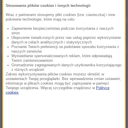
Stosowanie plików cookies i innych technologii
Wraz z partnerami stosujemy pliki cookies (tzw. ciasteczka) i inne
pokrewne technologie, które mają na celu:
Zapewnienie bezpieczeństwa podczas korzystania z naszych
Poranna rozmowa w RMF FM
stron
Ulepszenie świadczonych przez nas usług poprzez wykorzystanie
Gościem Zbigniew Bogucki
danych w celach analitycznych i statystycznych
Poznanie Twoich preferencji na podstawie sposobu korzystania z
naszych serwisów
Wyświetlanie spersonalizowanych reklam, które odpowiadają
Twoim zainteresowaniom
NAJPOPULARNIEJSZE
Gromadzenie zagregowanych danych użytkownika korzystającego
z różnych urządzeń
Zakres wykorzystywania plików cookies możesz określić w
Niedziela, 2 sierpnia 2026 (16:32)
ustawieniach Twojej przeglądarki. Bez wprowadzenia zmian ustawień,
informacje w plikach cookies mogą być zapisywane w pamięci
Gdzie żyje się najlepiej? Oto raj dla emigrantów
Twojego urządzenia. Więcej szczegółów znajdziesz w
Polityce
cookies
.
Sobota, 1 sierpnia 2026 (15:39)
Sumy opanowały jezioro Garda. Włosi przygotowali
100 tys. euro dla tych, którzy je złowią