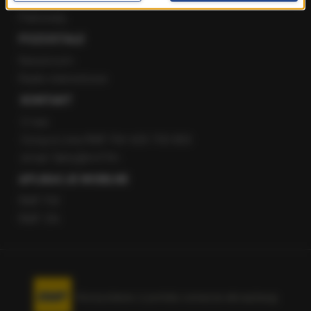
Patronaty
POZOSTAŁE
Newsroom
Radio internetowe
KONTAKT
O nas
Gorąca Linia RMF FM: 600 700 800
email: fakty@rmf.fm
APLIKACJE MOBILNE
RMF FM
RMF ON
Korzystanie z portalu oznacza akceptację