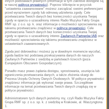
innych podstawach prawnych (informacje w tym zakresie dostępne są
w naszej
polityce prywatności
). Poprzez kliknięcie w przycisk
"ustawienia zaawansowane" możesz zarządzać swoimi preferencjami
07:00
przed wyrażeniem zgody lub odmową udzielenia zgody. Cele
Karol Nawrocki oczami Polaków. Jak oceniają
przetwarzania Twoich danych bez konieczności uzyskania Twojej
zgody w oparciu o uzasadniony interes Radio Muzyka Fakty Grupa
go po roku?
RMF sp. z o.o. sp. k. oraz informacje o możliwości sprzeciwienia się
takiemu przetwarzaniu znajdziesz w
polityce prywatności
. Cele
06:59
przetwarzania Twoich danych bez konieczności uzyskania Twojej
zgody w oparciu o uzasadniony interes
Zaufanych Partnerów IAB
oraz
Dron z zapalnikiem znaleziony na lotnisku.
możliwość sprzeciwienia się takiemu przetwarzaniu znajdziesz w
Szef MSW bije na alarm
ustawieniach zaawansowanych.
Zgoda jest dobrowolna i możesz ją w dowolnym momencie wycofać,
06:48
zgoda będzie też podstawą przekazywania danych do naszych
Będą dwa nowe święta państwowe? „W
Zaufanych Partnerów z siedzibą w państwach trzecich (poza
Europejskim Obszarem Gospodarczym).
resorcie kultury trwają prace”
Ponadto masz prawo żądania dostępu, sprostowania, usunięcia lub
ograniczenia przetwarzania danych, a także złożenia skargi do
06:38
Prezesa Urzędu Ochrony Danych Osobowych. W polityce prywatności
Kapibary odwiedziły parlament w Brazylii.
znajdziesz informacje jak wykonać swoje prawa. Szczegółowe
Nagranie hitem sieci
informacje na temat przetwarzania Twoich danych znajdują się w
polityce prywatności.
06:26
Administratorem tych danych jesteśmy my, czyli Radio Muzyka Fakty
Grupa RMF sp. z o.o. sp. k. z siedzibą w Krakowie, al. Waszyngtona
Ten obraz pobił historyczny rekord.
1.
Zdetronizował Picassa