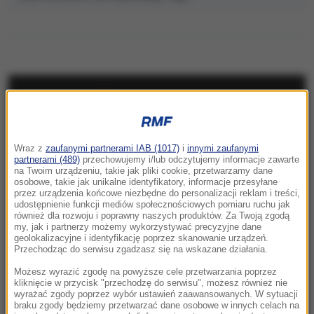
NAJNOWSZE
07:33
Wraz z
zaufanymi partnerami IAB (1017)
i
innymi zaufanymi
USA płacą fortunę za informacje. Chodzi o
partnerami (489)
przechowujemy i/lub odczytujemy informacje zawarte
najpotężniejszy kartel narkotykowy na
na Twoim urządzeniu, takie jak pliki cookie, przetwarzamy dane
osobowe, takie jak unikalne identyfikatory, informacje przesyłane
świecie
przez urządzenia końcowe niezbędne do personalizacji reklam i treści,
udostępnienie funkcji mediów społecznościowych pomiaru ruchu jak
07:32
również dla rozwoju i poprawny naszych produktów. Za Twoją zgodą
my, jak i partnerzy możemy wykorzystywać precyzyjne dane
Pucharowy maraton od 18:00. Cztery polskie
geolokalizacyjne i identyfikację poprzez skanowanie urządzeń.
kluby ruszą do walki o Europę
Przechodząc do serwisu zgadzasz się na wskazane działania.
Możesz wyrazić zgodę na powyższe cele przetwarzania poprzez
07:07
kliknięcie w przycisk "przechodzę do serwisu", możesz również nie
Dwaj młodzi hakerzy w rękach policji. Jak
wyrażać zgody poprzez wybór ustawień zaawansowanych. W sytuacji
braku zgody będziemy przetwarzać dane osobowe w innych celach na
działali?