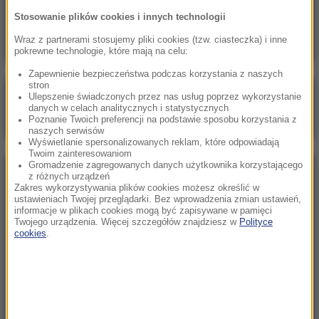
Skala nieprawidłowości na SOR-ach poraża.
Stosowanie plików cookies i innych technologii
Milionowe wypłaty, ponad stugodzinne dyżury
Wraz z partnerami stosujemy pliki cookies (tzw. ciasteczka) i inne
pokrewne technologie, które mają na celu:
Zapewnienie bezpieczeństwa podczas korzystania z naszych
stron
Poranna rozmowa w RMF FM
Ulepszenie świadczonych przez nas usług poprzez wykorzystanie
danych w celach analitycznych i statystycznych
Gościem Marcin Mastalerek
Poznanie Twoich preferencji na podstawie sposobu korzystania z
naszych serwisów
Wyświetlanie spersonalizowanych reklam, które odpowiadają
Twoim zainteresowaniom
Gromadzenie zagregowanych danych użytkownika korzystającego
NAJPOPULARNIEJSZE
z różnych urządzeń
Zakres wykorzystywania plików cookies możesz określić w
ustawieniach Twojej przeglądarki. Bez wprowadzenia zmian ustawień,
informacje w plikach cookies mogą być zapisywane w pamięci
Niedziela, 2 sierpnia 2026 (16:32)
Twojego urządzenia. Więcej szczegółów znajdziesz w
Polityce
Gdzie żyje się najlepiej? Oto raj dla emigrantów
cookies
.
Sobota, 1 sierpnia 2026 (15:39)
Sumy opanowały jezioro Garda. Włosi przygotowali
100 tys. euro dla tych, którzy je złowią