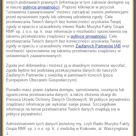
Morawiecki. Były premier spotkał się z
innych podstawach prawnych (informacje w tym zakresie dostępne są
w naszej
polityce prywatności
). Poprzez kliknięcie w przycisk
mieszkańcami Jagodna
"ustawienia zaawansowane" możesz zarządzać swoimi preferencjami
przed wyrażeniem zgody lub odmową udzielenia zgody. Cele
21:11
przetwarzania Twoich danych bez konieczności uzyskania Twojej
zgody w oparciu o uzasadniony interes Radio Muzyka Fakty Grupa
Senat USA przyjął ustawę o „piekielnych”
RMF sp. z o.o. sp. k. oraz informacje o możliwości sprzeciwienia się
sankcjach Grahama na Rosję i Iran
takiemu przetwarzaniu znajdziesz w
polityce prywatności
. Cele
przetwarzania Twoich danych bez konieczności uzyskania Twojej
zgody w oparciu o uzasadniony interes
Zaufanych Partnerów IAB
oraz
21:05
możliwość sprzeciwienia się takiemu przetwarzaniu znajdziesz w
Atak na nastolatka w Kamiennej Górze. Nowe
ustawieniach zaawansowanych.
informacje
Zgoda jest dobrowolna i możesz ją w dowolnym momencie wycofać,
zgoda będzie też podstawą przekazywania danych do naszych
Zaufanych Partnerów z siedzibą w państwach trzecich (poza
20:53
Europejskim Obszarem Gospodarczym).
Chciał dotrzeć do Ceuty na paralotni. Wpadł
do morza
Ponadto masz prawo żądania dostępu, sprostowania, usunięcia lub
ograniczenia przetwarzania danych, a także złożenia skargi do
Prezesa Urzędu Ochrony Danych Osobowych. W polityce prywatności
20:50
znajdziesz informacje jak wykonać swoje prawa. Szczegółowe
informacje na temat przetwarzania Twoich danych znajdują się w
Wyścig o Kraków nabiera tempa. Oto wyniki
polityce prywatności.
nowego sondażu
Administratorem tych danych jesteśmy my, czyli Radio Muzyka Fakty
Grupa RMF sp. z o.o. sp. k. z siedzibą w Krakowie, al. Waszyngtona
20:37
1.