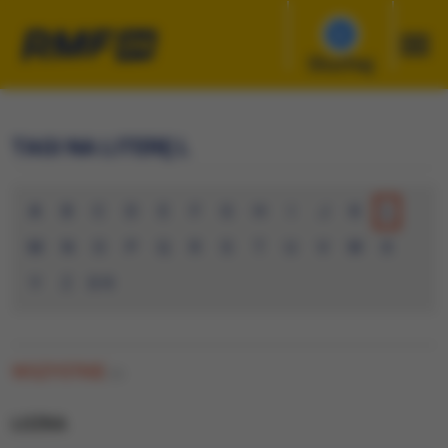
Słuchaj
TAGI NA LITERĘ L
A
B
C
D
E
F
G
H
I
J
K
L
M
N
O
P
Q
R
S
T
U
V
W
X
Y
Z
0-9
WSZYSTKIE
(0)
LOZKA