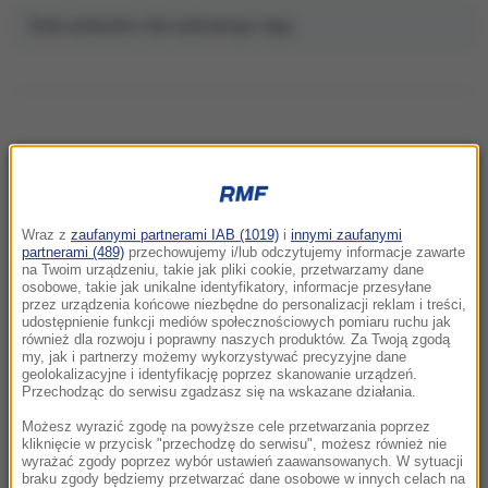
Brak artykułów dla wybranego tagu.
NAJNOWSZE
Wraz z
zaufanymi partnerami IAB (1019)
i
innymi zaufanymi
22:32
partnerami (489)
przechowujemy i/lub odczytujemy informacje zawarte
Hiszpania i Włochy na kursie kolizyjnym.
na Twoim urządzeniu, takie jak pliki cookie, przetwarzamy dane
osobowe, takie jak unikalne identyfikatory, informacje przesyłane
Spór o kontrole graniczne
przez urządzenia końcowe niezbędne do personalizacji reklam i treści,
udostępnienie funkcji mediów społecznościowych pomiaru ruchu jak
również dla rozwoju i poprawny naszych produktów. Za Twoją zgodą
21:41
my, jak i partnerzy możemy wykorzystywać precyzyjne dane
Alarm w Niemczech. Niezidentyfikowane
geolokalizacyjne i identyfikację poprzez skanowanie urządzeń.
drony przeleciały nad „stocznią Patriotów”
Przechodząc do serwisu zgadzasz się na wskazane działania.
Możesz wyrazić zgodę na powyższe cele przetwarzania poprzez
21:38
kliknięcie w przycisk "przechodzę do serwisu", możesz również nie
wyrażać zgody poprzez wybór ustawień zaawansowanych. W sytuacji
Pizza, słoneczna pogoda, Mateusz
braku zgody będziemy przetwarzać dane osobowe w innych celach na