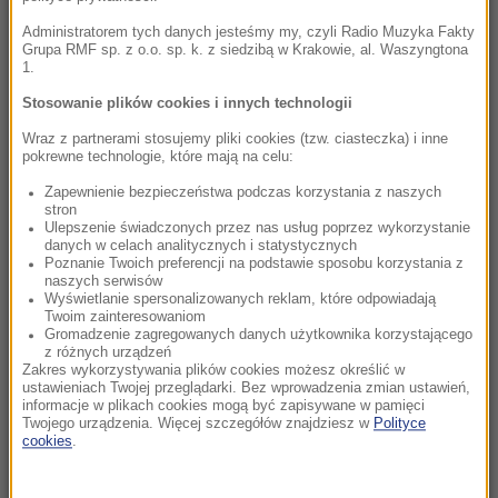
batalii sądowej. Należała do Adolfa Hitlera
Administratorem tych danych jesteśmy my, czyli Radio Muzyka Fakty
Grupa RMF sp. z o.o. sp. k. z siedzibą w Krakowie, al. Waszyngtona
1.
21:21
Liverpool naprawia defensywę. Bierze piłkarza
Stosowanie plików cookies i innych technologii
Barcelony
Wraz z partnerami stosujemy pliki cookies (tzw. ciasteczka) i inne
pokrewne technologie, które mają na celu:
21:18
Zapewnienie bezpieczeństwa podczas korzystania z naszych
Ukraina straciła myśliwiec MiG-29. Awaria w
stron
trakcie strzelania
Ulepszenie świadczonych przez nas usług poprzez wykorzystanie
danych w celach analitycznych i statystycznych
Poznanie Twoich preferencji na podstawie sposobu korzystania z
20:56
naszych serwisów
Dunaj znowu płynie. Drugi blok elektrowni
Wyświetlanie spersonalizowanych reklam, które odpowiadają
Twoim zainteresowaniom
jądrowej w Paksu zwiększa moc
Gromadzenie zagregowanych danych użytkownika korzystającego
z różnych urządzeń
Zakres wykorzystywania plików cookies możesz określić w
20:51
ustawieniach Twojej przeglądarki. Bez wprowadzenia zmian ustawień,
Deszczówka zamiast klimatyzacji: Przełom w
informacje w plikach cookies mogą być zapisywane w pamięci
walce z upałami?
Twojego urządzenia. Więcej szczegółów znajdziesz w
Polityce
cookies
.
20:41