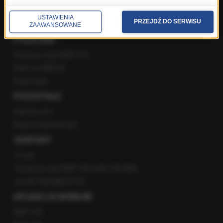
YouTube
Kanały RSS
USTAWIENIA
PRZEJDŹ DO SERWISU
ZAAWANSOWANE
POLECANE
Gorąca Linia RMF FM
Staż w RMF24
Patronaty
POZOSTAŁE
Newsroom
Radio internetowe
KONTAKT
O nas
Gorąca Linia RMF FM: 600 700 800
email: fakty@rmf.fm
APLIKACJE MOBILNE
RMF FM