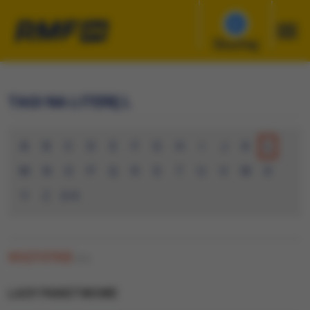
Słuchaj
TAGI NA LITERĘ L
A
B
C
D
E
F
G
H
I
J
K
L
M
N
O
P
Q
R
S
T
U
V
W
X
Y
Z
0-9
WSZYSTKIE
(84)
LASY PANSTWOWE