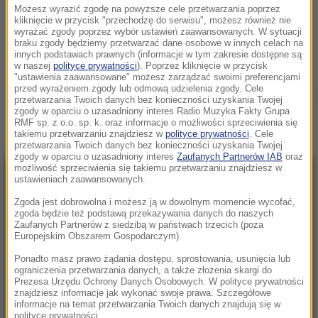
TO NAJBARDZIEJ ZAKORKOWANE MIASTO ŚWIATA. DRUGI RAZ Z
Możesz wyrazić zgodę na powyższe cele przetwarzania poprzez
kliknięcie w przycisk "przechodzę do serwisu", możesz również nie
RZĘDU
wyrażać zgody poprzez wybór ustawień zaawansowanych. W sytuacji
PIĄTEK, 12 GRUDNIA 2025 (06:51)
braku zgody będziemy przetwarzać dane osobowe w innych celach na
innych podstawach prawnych (informacje w tym zakresie dostępne są
w naszej
polityce prywatności
). Poprzez kliknięcie w przycisk
LASY PANSTWOWE
"ustawienia zaawansowane" możesz zarządzać swoimi preferencjami
przed wyrażeniem zgody lub odmową udzielenia zgody. Cele
Zobacz więcej »
przetwarzania Twoich danych bez konieczności uzyskania Twojej
zgody w oparciu o uzasadniony interes Radio Muzyka Fakty Grupa
RMF sp. z o.o. sp. k. oraz informacje o możliwości sprzeciwienia się
takiemu przetwarzaniu znajdziesz w
polityce prywatności
. Cele
przetwarzania Twoich danych bez konieczności uzyskania Twojej
zgody w oparciu o uzasadniony interes
Zaufanych Partnerów IAB
oraz
możliwość sprzeciwienia się takiemu przetwarzaniu znajdziesz w
ustawieniach zaawansowanych.
NAJNOWSZE
Zgoda jest dobrowolna i możesz ją w dowolnym momencie wycofać,
zgoda będzie też podstawą przekazywania danych do naszych
21:36
Zaufanych Partnerów z siedzibą w państwach trzecich (poza
Historyczny rekord temperatury mórz
Europejskim Obszarem Gospodarczym).
pobity. Zmiany klimatu uderzą w nasze
Ponadto masz prawo żądania dostępu, sprostowania, usunięcia lub
portfele?
ograniczenia przetwarzania danych, a także złożenia skargi do
Prezesa Urzędu Ochrony Danych Osobowych. W polityce prywatności
znajdziesz informacje jak wykonać swoje prawa. Szczegółowe
21:25
informacje na temat przetwarzania Twoich danych znajdują się w
„Najcenniejsza broń świata” przedmiotem
polityce prywatności.