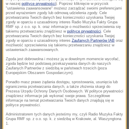
Hiszpania odpowiada Włochom. Od soboty
w naszej
polityce prywatności
). Poprzez kliknięcie w przycisk
kontrole graniczne
"ustawienia zaawansowane" możesz zarządzać swoimi preferencjami
przed wyrażeniem zgody lub odmową udzielenia zgody. Cele
przetwarzania Twoich danych bez konieczności uzyskania Twojej
07:32
zgody w oparciu o uzasadniony interes Radio Muzyka Fakty Grupa
Koniec unikania mandatów z fotoradarów?
RMF sp. z o.o. sp. k. oraz informacje o możliwości sprzeciwienia się
takiemu przetwarzaniu znajdziesz w
polityce prywatności
. Cele
Rząd szykuje zmiany
przetwarzania Twoich danych bez konieczności uzyskania Twojej
zgody w oparciu o uzasadniony interes
Zaufanych Partnerów IAB
oraz
możliwość sprzeciwienia się takiemu przetwarzaniu znajdziesz w
07:24
ustawieniach zaawansowanych.
Turyści wchodzą do morza i przeżywają szok.
Zgoda jest dobrowolna i możesz ją w dowolnym momencie wycofać,
Woda na Majorce ma ponad 33 stopnie
zgoda będzie też podstawą przekazywania danych do naszych
Zaufanych Partnerów z siedzibą w państwach trzecich (poza
07:10
Europejskim Obszarem Gospodarczym).
Koniec sielanki. „Najpiękniejsza wioska świata”
Ponadto masz prawo żądania dostępu, sprostowania, usunięcia lub
tonie w tłumie turystów
ograniczenia przetwarzania danych, a także złożenia skargi do
Prezesa Urzędu Ochrony Danych Osobowych. W polityce prywatności
znajdziesz informacje jak wykonać swoje prawa. Szczegółowe
06:54
informacje na temat przetwarzania Twoich danych znajdują się w
Węgry mówią "dość" dzikim zwierzętom w
polityce prywatności.
cyrkach. Zakaz już od 2027 roku
Administratorem tych danych jesteśmy my, czyli Radio Muzyka Fakty
Grupa RMF sp. z o.o. sp. k. z siedzibą w Krakowie, al. Waszyngtona
1.