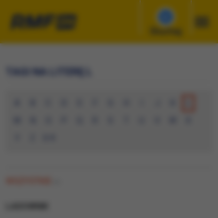
Słuchaj
TAGI NA LITERĘ L
A
B
C
D
E
F
G
H
I
J
K
L
M
N
O
P
Q
R
S
T
U
V
W
X
Y
Z
0-9
WSZYSTKIE
(0)
LADOWNIK