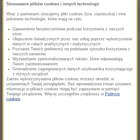
Stosowanie plików cookies i innych technologii
Poranna rozmowa w RMF FM
Wraz z partnerami stosujemy pliki cookies (tzw. ciasteczka) i inne
pokrewne technologie, które mają na celu:
Gościem Marcin Mastalerek
Zapewnienie bezpieczeństwa podczas korzystania z naszych
stron
Ulepszenie świadczonych przez nas usług poprzez wykorzystanie
danych w celach analitycznych i statystycznych
NAJPOPULARNIEJSZE
Poznanie Twoich preferencji na podstawie sposobu korzystania z
naszych serwisów
Wyświetlanie spersonalizowanych reklam, które odpowiadają
Twoim zainteresowaniom
Sobota, 1 sierpnia 2026 (15:39)
Gromadzenie zagregowanych danych użytkownika korzystającego
Sumy opanowały jezioro Garda. Włosi przygotowali
z różnych urządzeń
Zakres wykorzystywania plików cookies możesz określić w
100 tys. euro dla tych, którzy je złowią
ustawieniach Twojej przeglądarki. Bez wprowadzenia zmian ustawień,
informacje w plikach cookies mogą być zapisywane w pamięci
Twojego urządzenia. Więcej szczegółów znajdziesz w
Polityce
Niedziela, 2 sierpnia 2026 (16:32)
cookies
.
Gdzie żyje się najlepiej? Oto raj dla emigrantów
Niedziela, 2 sierpnia 2026 (05:13)
Włosi zachwyceni polskimi turystami. W tym
kurorcie jesteśmy gośćmi premium