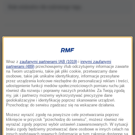
Brak artykułów dla wybranego tagu.
NAJNOWSZE
Wraz z
zaufanymi partnerami IAB (1019)
i
innymi zaufanymi
partnerami (489)
przechowujemy i/lub odczytujemy informacje zawarte
08:20
na Twoim urządzeniu, takie jak pliki cookie, przetwarzamy dane
PiS chce deportacji, rzeczniczka podaje
osobowe, takie jak unikalne identyfikatory, informacje przesyłane
przez urządzenia końcowe niezbędne do personalizacji reklam i treści,
dane. Oto ilu Ukraińców pracuje u nas
udostępnienie funkcji mediów społecznościowych pomiaru ruchu jak
legalnie
również dla rozwoju i poprawny naszych produktów. Za Twoją zgodą
my, jak i partnerzy możemy wykorzystywać precyzyjne dane
geolokalizacyjne i identyfikację poprzez skanowanie urządzeń.
08:04
Przechodząc do serwisu zgadzasz się na wskazane działania.
Atak w Kamiennej Górze. 15-latek walczy o
Możesz wyrazić zgodę na powyższe cele przetwarzania poprzez
życie, jeden z zatrzymanych zwolniony
kliknięcie w przycisk "przechodzę do serwisu", możesz również nie
wyrażać zgody poprzez wybór ustawień zaawansowanych. W sytuacji
07:33
braku zgody będziemy przetwarzać dane osobowe w innych celach na
innych podstawach prawnych (informacje w tym zakresie dostępne są