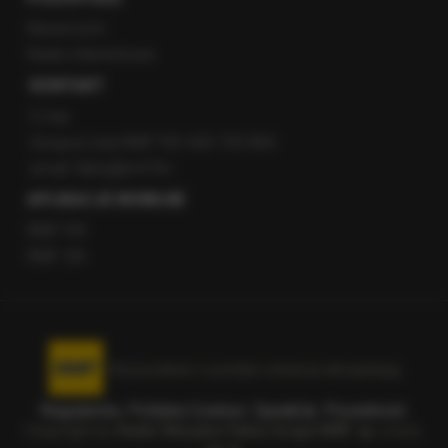
Newsroom
Radio internetowe
KONTAKT
O nas
Gorąca Linia RMF FM: 600 700 800
email: fakty@rmf.fm
APLIKACJE MOBILNE
RMF FM
RMF ON
Korzystanie z portalu oznacza akceptację
Regulaminu
.
Polityka Cookies
.
SpeakUp
.
Prywatność
.
Copyright by
Radio Muzyka Fakty Grupa RMF sp. z o.o.