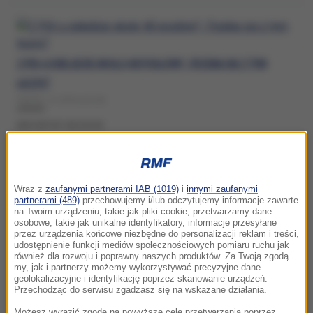
Z PIS-U ODEJDZIE OKOŁO 40 POSŁÓW? „TRZEBA SIĘ Z TYM
LICZYĆ”
PIĄTEK, 17 LIPCA (15:19)
KRZYSZTOF SZCZUCKI
Wraz z
zaufanymi partnerami IAB (1019)
i
innymi zaufanymi
KOLEJNE KŁOPOTY KRZYSZTOFA SZCZUCKIEGO. JEST AKT
partnerami (489)
przechowujemy i/lub odczytujemy informacje zawarte
OSKARŻENIA
na Twoim urządzeniu, takie jak pliki cookie, przetwarzamy dane
osobowe, takie jak unikalne identyfikatory, informacje przesyłane
ŚRODA, 8 KWIETNIA (10:32)
przez urządzenia końcowe niezbędne do personalizacji reklam i treści,
udostępnienie funkcji mediów społecznościowych pomiaru ruchu jak
KRZYSZTOF SZCZUCKI
również dla rozwoju i poprawny naszych produktów. Za Twoją zgodą
my, jak i partnerzy możemy wykorzystywać precyzyjne dane
geolokalizacyjne i identyfikację poprzez skanowanie urządzeń.
Przechodząc do serwisu zgadzasz się na wskazane działania.
Możesz wyrazić zgodę na powyższe cele przetwarzania poprzez