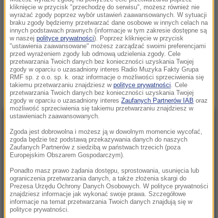
ZAWIESZONY POSEŁ PIS ODPOWIADA NA ZARZUTY I
kliknięcie w przycisk "przechodzę do serwisu", możesz również nie
wyrażać zgody poprzez wybór ustawień zaawansowanych. W sytuacji
SPEKULACJE
braku zgody będziemy przetwarzać dane osobowe w innych celach na
PIĄTEK, 3 KWIETNIA (06:59)
innych podstawach prawnych (informacje w tym zakresie dostępne są
w naszej
polityce prywatności
). Poprzez kliknięcie w przycisk
KRZYSZTOF SZCZUCKI
"ustawienia zaawansowane" możesz zarządzać swoimi preferencjami
przed wyrażeniem zgody lub odmową udzielenia zgody. Cele
przetwarzania Twoich danych bez konieczności uzyskania Twojej
Zobacz więcej »
zgody w oparciu o uzasadniony interes Radio Muzyka Fakty Grupa
RMF sp. z o.o. sp. k. oraz informacje o możliwości sprzeciwienia się
takiemu przetwarzaniu znajdziesz w
polityce prywatności
. Cele
przetwarzania Twoich danych bez konieczności uzyskania Twojej
zgody w oparciu o uzasadniony interes
Zaufanych Partnerów IAB
oraz
możliwość sprzeciwienia się takiemu przetwarzaniu znajdziesz w
ustawieniach zaawansowanych.
NAJNOWSZE
Zgoda jest dobrowolna i możesz ją w dowolnym momencie wycofać,
zgoda będzie też podstawą przekazywania danych do naszych
Zaufanych Partnerów z siedzibą w państwach trzecich (poza
08:20
Europejskim Obszarem Gospodarczym).
PiS chce deportacji, rzeczniczka podaje
Ponadto masz prawo żądania dostępu, sprostowania, usunięcia lub
dane. Oto ilu Ukraińców pracuje u nas
ograniczenia przetwarzania danych, a także złożenia skargi do
legalnie
Prezesa Urzędu Ochrony Danych Osobowych. W polityce prywatności
znajdziesz informacje jak wykonać swoje prawa. Szczegółowe
informacje na temat przetwarzania Twoich danych znajdują się w
08:04
polityce prywatności.
Atak w Kamiennej Górze. 15-latek walczy o