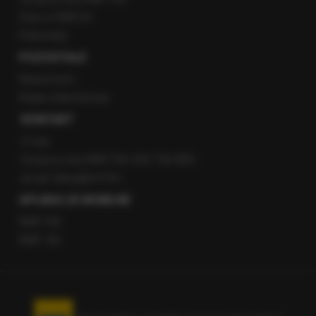
Staż w RMF24
Patronaty
POZOSTAŁE
Newsroom
Radio internetowe
KONTAKT
O nas
Gorąca Linia RMF FM: 600 700 800
email: fakty@rmf.fm
APLIKACJE MOBILNE
RMF FM
RMF ON