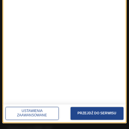
ROZMOWY W RMF FM
Najnowsze rozmowy w RMF FM
Rozmowa o 7:00 w RMF FM i Radiu RMF24
Poranna rozmowa w RMF FM
Popołudniowa rozmowa w RMF FM
Gość Krzysztofa Ziemca w RMF FM
Rozmowy w Radiu RMF24
SPOŁECZNOŚĆ
Facebook
Twitter
Instagram
YouTube
Kanały RSS
USTAWIENIA
PRZEJDŹ DO SERWISU
ZAAWANSOWANE
POLECANE
Gorąca Linia RMF FM