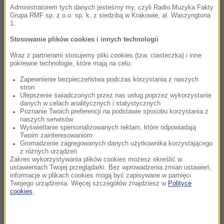
Administratorem tych danych jesteśmy my, czyli Radio Muzyka Fakty
życie, jeden z zatrzymanych zwolniony
Grupa RMF sp. z o.o. sp. k. z siedzibą w Krakowie, al. Waszyngtona
1.
07:33
Stosowanie plików cookies i innych technologii
Hiszpania odpowiada Włochom. Od soboty
kontrole graniczne
Wraz z partnerami stosujemy pliki cookies (tzw. ciasteczka) i inne
pokrewne technologie, które mają na celu:
07:32
Zapewnienie bezpieczeństwa podczas korzystania z naszych
stron
Koniec unikania mandatów z fotoradarów?
Ulepszenie świadczonych przez nas usług poprzez wykorzystanie
Rząd szykuje zmiany
danych w celach analitycznych i statystycznych
Poznanie Twoich preferencji na podstawie sposobu korzystania z
naszych serwisów
07:24
Wyświetlanie spersonalizowanych reklam, które odpowiadają
Turyści wchodzą do morza i przeżywają szok.
Twoim zainteresowaniom
Gromadzenie zagregowanych danych użytkownika korzystającego
Woda na Majorce ma ponad 33 stopnie
z różnych urządzeń
Zakres wykorzystywania plików cookies możesz określić w
07:10
ustawieniach Twojej przeglądarki. Bez wprowadzenia zmian ustawień,
informacje w plikach cookies mogą być zapisywane w pamięci
Koniec sielanki. „Najpiękniejsza wioska świata”
Twojego urządzenia. Więcej szczegółów znajdziesz w
Polityce
tonie w tłumie turystów
cookies
.
06:54