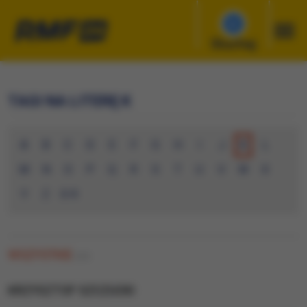
Słuchaj
TAGI NA LITERĘ K
A
B
C
D
E
F
G
H
I
J
K
L
M
N
O
P
Q
R
S
T
U
V
W
X
Y
Z
0-9
WSZYSTKIE
(10)
KRZYSZTOF SZCZUCKI