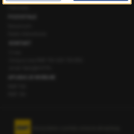
Patronaty
POZOSTAŁE
Newsroom
Radio internetowe
KONTAKT
O nas
Gorąca Linia RMF FM: 600 700 800
email: fakty@rmf.fm
APLIKACJE MOBILNE
RMF FM
RMF ON
Korzystanie z portalu oznacza akceptację