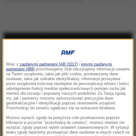
NAJNOWSZE
15:20
Wraz z
zaufanymi partnerami IAB (1017)
i
innymi zaufanymi
Senat odrzuca kandydaturę dr. Mateusza
partnerami (489)
przechowujemy i/lub odczytujemy informacje zawarte
Szpytmy na stanowisko prezesa IPN
na Twoim urządzeniu, takie jak pliki cookie, przetwarzamy dane
osobowe, takie jak unikalne identyfikatory, informacje przesyłane
przez urządzenia końcowe niezbędne do personalizacji reklam i treści,
15:16
udostępnienie funkcji mediów społecznościowych pomiaru ruchu jak
Taksówkarz odpowie przed sądem za
również dla rozwoju i poprawny naszych produktów. Za Twoją zgodą
my, jak i partnerzy możemy wykorzystywać precyzyjne dane
molestowanie pasażerki
geolokalizacyjne i identyfikację poprzez skanowanie urządzeń.
Przechodząc do serwisu zgadzasz się na wskazane działania.
15:11
Możesz wyrazić zgodę na powyższe cele przetwarzania poprzez
USA zwiększyły poziom wymiany informacji
kliknięcie w przycisk "przechodzę do serwisu", możesz również nie
wywiadowczych z Ukrainą
wyrażać zgody poprzez wybór ustawień zaawansowanych. W sytuacji
braku zgody będziemy przetwarzać dane osobowe w innych celach na