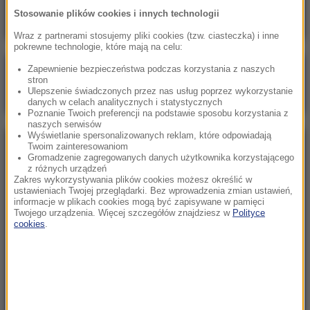
Stosowanie plików cookies i innych technologii
Wraz z partnerami stosujemy pliki cookies (tzw. ciasteczka) i inne
pokrewne technologie, które mają na celu:
Zapewnienie bezpieczeństwa podczas korzystania z naszych
Poranna rozmowa w RMF FM
stron
Ulepszenie świadczonych przez nas usług poprzez wykorzystanie
Gościem Marcin Mastalerek
danych w celach analitycznych i statystycznych
Poznanie Twoich preferencji na podstawie sposobu korzystania z
naszych serwisów
Wyświetlanie spersonalizowanych reklam, które odpowiadają
Twoim zainteresowaniom
NAJPOPULARNIEJSZE
Gromadzenie zagregowanych danych użytkownika korzystającego
z różnych urządzeń
Zakres wykorzystywania plików cookies możesz określić w
Niedziela, 2 sierpnia 2026 (16:32)
ustawieniach Twojej przeglądarki. Bez wprowadzenia zmian ustawień,
informacje w plikach cookies mogą być zapisywane w pamięci
Gdzie żyje się najlepiej? Oto raj dla emigrantów
Twojego urządzenia. Więcej szczegółów znajdziesz w
Polityce
cookies
.
Sobota, 1 sierpnia 2026 (15:39)
Sumy opanowały jezioro Garda. Włosi przygotowali
100 tys. euro dla tych, którzy je złowią