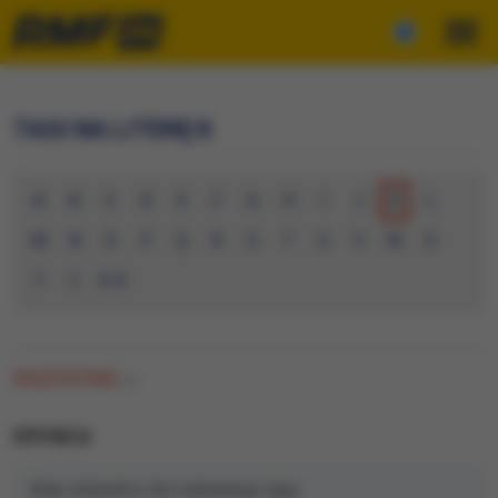
TAGI NA LITERĘ K
A
B
C
D
E
F
G
H
I
J
K
L
M
N
O
P
Q
R
S
T
U
V
W
X
Y
Z
0-9
WSZYSTKIE
(0)
KRYNICA
Brak artykułów dla wybranego tagu.