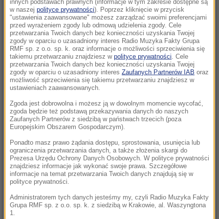
innych podstawach prawnych (informacje w tym zakresie dostępne są
15:08
w naszej
polityce prywatności
). Poprzez kliknięcie w przycisk
"ustawienia zaawansowane" możesz zarządzać swoimi preferencjami
Lazurowa woda po prostu zniknęła. Oto co
przed wyrażeniem zgody lub odmową udzielenia zgody. Cele
zostało z „polskich Malediwów”
przetwarzania Twoich danych bez konieczności uzyskania Twojej
zgody w oparciu o uzasadniony interes Radio Muzyka Fakty Grupa
RMF sp. z o.o. sp. k. oraz informacje o możliwości sprzeciwienia się
15:01
takiemu przetwarzaniu znajdziesz w
polityce prywatności
. Cele
Gratka dla miłośników bałtyckich
przetwarzania Twoich danych bez konieczności uzyskania Twojej
zgody w oparciu o uzasadniony interes
Zaufanych Partnerów IAB
oraz
przestworzy. Możesz eksplorować te wraki
możliwość sprzeciwienia się takiemu przetwarzaniu znajdziesz w
bez zezwolenia
ustawieniach zaawansowanych.
Zgoda jest dobrowolna i możesz ją w dowolnym momencie wycofać,
14:53
zgoda będzie też podstawą przekazywania danych do naszych
Udar słoneczny i cieplny. NFZ podał nowe
Zaufanych Partnerów z siedzibą w państwach trzecich (poza
Europejskim Obszarem Gospodarczym).
dane
Ponadto masz prawo żądania dostępu, sprostowania, usunięcia lub
ograniczenia przetwarzania danych, a także złożenia skargi do
14:43
Prezesa Urzędu Ochrony Danych Osobowych. W polityce prywatności
Wjechał autem w tłum, bo „chciał zabić”. Jest
znajdziesz informacje jak wykonać swoje prawa. Szczegółowe
wyrok dla Afgańczyka
informacje na temat przetwarzania Twoich danych znajdują się w
polityce prywatności.
14:41
Administratorem tych danych jesteśmy my, czyli Radio Muzyka Fakty
Grupa RMF sp. z o.o. sp. k. z siedzibą w Krakowie, al. Waszyngtona
Obiecują szybki zwrot podatku. Wystarczy
1.
jeden klik, by stracić wszystko