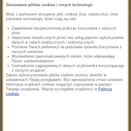
Stosowanie plików cookies i innych technologii
Wraz z partnerami stosujemy pliki cookies (tzw. ciasteczka) i inne
pokrewne technologie, które mają na celu:
Poranna rozmowa w RMF FM
Zapewnienie bezpieczeństwa podczas korzystania z naszych
Gościem Zbigniew Bogucki
stron
Ulepszenie świadczonych przez nas usług poprzez wykorzystanie
danych w celach analitycznych i statystycznych
Poznanie Twoich preferencji na podstawie sposobu korzystania z
naszych serwisów
NAJPOPULARNIEJSZE
Wyświetlanie spersonalizowanych reklam, które odpowiadają
Twoim zainteresowaniom
Gromadzenie zagregowanych danych użytkownika korzystającego
z różnych urządzeń
Niedziela, 2 sierpnia 2026 (16:32)
Zakres wykorzystywania plików cookies możesz określić w
Gdzie żyje się najlepiej? Oto raj dla emigrantów
ustawieniach Twojej przeglądarki. Bez wprowadzenia zmian ustawień,
informacje w plikach cookies mogą być zapisywane w pamięci
Twojego urządzenia. Więcej szczegółów znajdziesz w
Polityce
cookies
.
Sobota, 1 sierpnia 2026 (15:39)
Sumy opanowały jezioro Garda. Włosi przygotowali
100 tys. euro dla tych, którzy je złowią
Niedziela, 2 sierpnia 2026 (05:13)