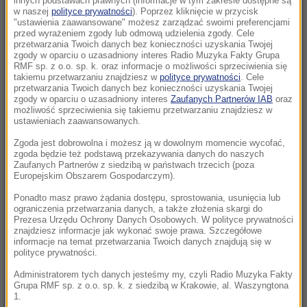
innych podstawach prawnych (informacje w tym zakresie dostępne są
22:19
w naszej
polityce prywatności
). Poprzez kliknięcie w przycisk
"ustawienia zaawansowane" możesz zarządzać swoimi preferencjami
Walka o Ligę Europy. Ferencvaros znalazł
przed wyrażeniem zgody lub odmową udzielenia zgody. Cele
sposób na Górnika
przetwarzania Twoich danych bez konieczności uzyskania Twojej
zgody w oparciu o uzasadniony interes Radio Muzyka Fakty Grupa
RMF sp. z o.o. sp. k. oraz informacje o możliwości sprzeciwienia się
21:56
takiemu przetwarzaniu znajdziesz w
polityce prywatności
. Cele
Świetny początek nie wystarczył. Pegula
przetwarzania Twoich danych bez konieczności uzyskania Twojej
zgody w oparciu o uzasadniony interes
Zaufanych Partnerów IAB
oraz
zatrzymała Fręch w Toronto
możliwość sprzeciwienia się takiemu przetwarzaniu znajdziesz w
ustawieniach zaawansowanych.
21:55
Zgoda jest dobrowolna i możesz ją w dowolnym momencie wycofać,
Ten organizm nie umiera ze starości. Z
zgoda będzie też podstawą przekazywania danych do naszych
łatwością oszukuje śmierć
Zaufanych Partnerów z siedzibą w państwach trzecich (poza
Europejskim Obszarem Gospodarczym).
21:26
Ponadto masz prawo żądania dostępu, sprostowania, usunięcia lub
ograniczenia przetwarzania danych, a także złożenia skargi do
Protest na popularnym europejskim lotnisku.
Prezesa Urzędu Ochrony Danych Osobowych. W polityce prywatności
Możliwe utrudnienia
znajdziesz informacje jak wykonać swoje prawa. Szczegółowe
informacje na temat przetwarzania Twoich danych znajdują się w
polityce prywatności.
21:16
Czarne wdowy z Rosji polują na świeżych
Administratorem tych danych jesteśmy my, czyli Radio Muzyka Fakty
Grupa RMF sp. z o.o. sp. k. z siedzibą w Krakowie, al. Waszyngtona
rekrutów
1.