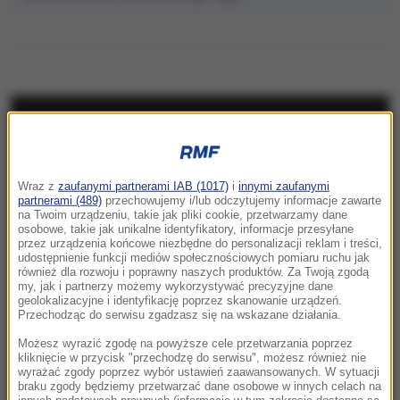
NAJNOWSZE
23:41
Wraz z
zaufanymi partnerami IAB (1017)
i
innymi zaufanymi
Hubert Hurkacz gra dalej! Potrzebny był tie-
partnerami (489)
przechowujemy i/lub odczytujemy informacje zawarte
break
na Twoim urządzeniu, takie jak pliki cookie, przetwarzamy dane
osobowe, takie jak unikalne identyfikatory, informacje przesyłane
przez urządzenia końcowe niezbędne do personalizacji reklam i treści,
23:26
udostępnienie funkcji mediów społecznościowych pomiaru ruchu jak
Linette walczyła, ale Jovic okazała się za
również dla rozwoju i poprawny naszych produktów. Za Twoją zgodą
my, jak i partnerzy możemy wykorzystywać precyzyjne dane
mocna. Toronto nie dla Polki
geolokalizacyjne i identyfikację poprzez skanowanie urządzeń.
Przechodząc do serwisu zgadzasz się na wskazane działania.
23:04
Możesz wyrazić zgodę na powyższe cele przetwarzania poprzez
Kierują jednym państwem, ale dzieli ich
kliknięcie w przycisk "przechodzę do serwisu", możesz również nie
wyrażać zgody poprzez wybór ustawień zaawansowanych. W sytuacji
przyciemniona szyba?
braku zgody będziemy przetwarzać dane osobowe w innych celach na