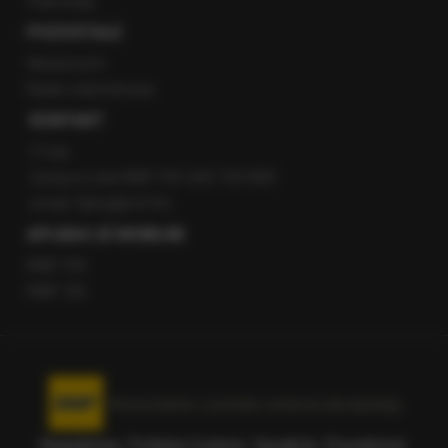
Patronaty
POZOSTAŁE
Newsroom
Radio internetowe
KONTAKT
O nas
Gorąca Linia RMF FM: 600 700 800
email: fakty@rmf.fm
APLIKACJE MOBILNE
RMF FM
RMF ON
Korzystanie z portalu oznacza akceptację
Regulaminu
.
Polityka Cookies
.
SpeakUp
.
Prywatność
.