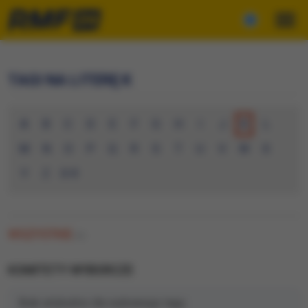
TAGI NA LITERĘ K
A
B
C
D
E
F
G
H
I
J
K
L
M
N
O
P
Q
R
S
T
U
V
W
X
Y
Z
0-9
WSZYSTKIE
(0)
KOMITETY WYBORCZE
Brak artykułów dla wybranego tagu.