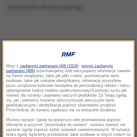
Brak artykułów dla wybranego tagu.
NAJNOWSZE
Wraz z
zaufanymi partnerami IAB (1019)
i
innymi zaufanymi
22:32
partnerami (489)
przechowujemy i/lub odczytujemy informacje zawarte
Hiszpania i Włochy na kursie kolizyjnym.
na Twoim urządzeniu, takie jak pliki cookie, przetwarzamy dane
osobowe, takie jak unikalne identyfikatory, informacje przesyłane
Spór o kontrole graniczne
przez urządzenia końcowe niezbędne do personalizacji reklam i treści,
udostępnienie funkcji mediów społecznościowych pomiaru ruchu jak
również dla rozwoju i poprawny naszych produktów. Za Twoją zgodą
21:41
my, jak i partnerzy możemy wykorzystywać precyzyjne dane
Alarm w Niemczech. Niezidentyfikowane
geolokalizacyjne i identyfikację poprzez skanowanie urządzeń.
drony przeleciały nad „stocznią Patriotów”
Przechodząc do serwisu zgadzasz się na wskazane działania.
Możesz wyrazić zgodę na powyższe cele przetwarzania poprzez
21:38
kliknięcie w przycisk "przechodzę do serwisu", możesz również nie
wyrażać zgody poprzez wybór ustawień zaawansowanych. W sytuacji
Pizza, słoneczna pogoda, Mateusz
braku zgody będziemy przetwarzać dane osobowe w innych celach na