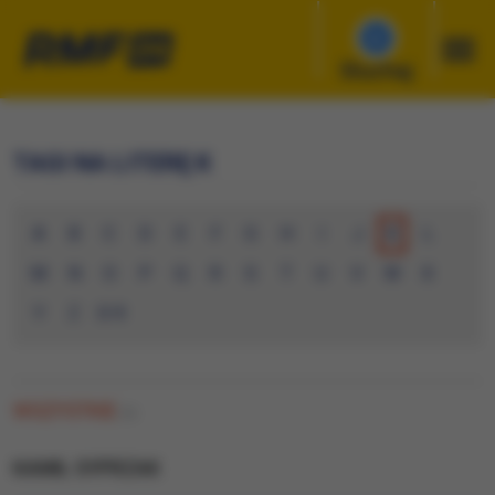
Słuchaj
TAGI NA LITERĘ K
A
B
C
D
E
F
G
H
I
J
K
L
M
N
O
P
Q
R
S
T
U
V
W
X
Y
Z
0-9
WSZYSTKIE
(0)
KAMIL SYPRZAK