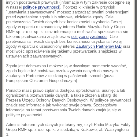
Morawiecki. Były premier spotkał się z
innych podstawach prawnych (informacje w tym zakresie dostępne są
w naszej
polityce prywatności
). Poprzez kliknięcie w przycisk
mieszkańcami Jagodna
"ustawienia zaawansowane" możesz zarządzać swoimi preferencjami
przed wyrażeniem zgody lub odmową udzielenia zgody. Cele
21:11
przetwarzania Twoich danych bez konieczności uzyskania Twojej
zgody w oparciu o uzasadniony interes Radio Muzyka Fakty Grupa
Senat USA przyjął ustawę o „piekielnych”
RMF sp. z o.o. sp. k. oraz informacje o możliwości sprzeciwienia się
sankcjach Grahama na Rosję i Iran
takiemu przetwarzaniu znajdziesz w
polityce prywatności
. Cele
przetwarzania Twoich danych bez konieczności uzyskania Twojej
zgody w oparciu o uzasadniony interes
Zaufanych Partnerów IAB
oraz
21:05
możliwość sprzeciwienia się takiemu przetwarzaniu znajdziesz w
Atak na nastolatka w Kamiennej Górze. Nowe
ustawieniach zaawansowanych.
informacje
Zgoda jest dobrowolna i możesz ją w dowolnym momencie wycofać,
zgoda będzie też podstawą przekazywania danych do naszych
Zaufanych Partnerów z siedzibą w państwach trzecich (poza
20:53
Europejskim Obszarem Gospodarczym).
Chciał dotrzeć do Ceuty na paralotni. Wpadł
do morza
Ponadto masz prawo żądania dostępu, sprostowania, usunięcia lub
ograniczenia przetwarzania danych, a także złożenia skargi do
Prezesa Urzędu Ochrony Danych Osobowych. W polityce prywatności
20:50
znajdziesz informacje jak wykonać swoje prawa. Szczegółowe
informacje na temat przetwarzania Twoich danych znajdują się w
Wyścig o Kraków nabiera tempa. Oto wyniki
polityce prywatności.
nowego sondażu
Administratorem tych danych jesteśmy my, czyli Radio Muzyka Fakty
Grupa RMF sp. z o.o. sp. k. z siedzibą w Krakowie, al. Waszyngtona
20:37
1.