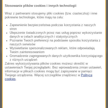
Skala nieprawidłowości na SOR-ach poraża.
Stosowanie plików cookies i innych technologii
Milionowe wypłaty, ponad stugodzinne dyżury
Wraz z partnerami stosujemy pliki cookies (tzw. ciasteczka) i inne
pokrewne technologie, które mają na celu:
Zapewnienie bezpieczeństwa podczas korzystania z naszych
stron
Poranna rozmowa w RMF FM
Ulepszenie świadczonych przez nas usług poprzez wykorzystanie
danych w celach analitycznych i statystycznych
Gościem Marcin Mastalerek
Poznanie Twoich preferencji na podstawie sposobu korzystania z
naszych serwisów
Wyświetlanie spersonalizowanych reklam, które odpowiadają
Twoim zainteresowaniom
Gromadzenie zagregowanych danych użytkownika korzystającego
NAJPOPULARNIEJSZE
z różnych urządzeń
Zakres wykorzystywania plików cookies możesz określić w
ustawieniach Twojej przeglądarki. Bez wprowadzenia zmian ustawień,
informacje w plikach cookies mogą być zapisywane w pamięci
Niedziela, 2 sierpnia 2026 (16:32)
Twojego urządzenia. Więcej szczegółów znajdziesz w
Polityce
Gdzie żyje się najlepiej? Oto raj dla emigrantów
cookies
.
Sobota, 1 sierpnia 2026 (15:39)
Sumy opanowały jezioro Garda. Włosi przygotowali
100 tys. euro dla tych, którzy je złowią