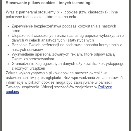
Stosowanie plików cookies i innych technologii
Poranna rozmowa w RMF FM
Wraz z partnerami stosujemy pliki cookies (tzw. ciasteczka) i inne
Gościem Marcin Mastalerek
pokrewne technologie, które mają na celu:
Zapewnienie bezpieczeństwa podczas korzystania z naszych
stron
Ulepszenie świadczonych przez nas usług poprzez wykorzystanie
NAJPOPULARNIEJSZE
danych w celach analitycznych i statystycznych
Poznanie Twoich preferencji na podstawie sposobu korzystania z
naszych serwisów
Wyświetlanie spersonalizowanych reklam, które odpowiadają
Niedziela, 2 sierpnia 2026 (16:32)
Twoim zainteresowaniom
Gdzie żyje się najlepiej? Oto raj dla emigrantów
Gromadzenie zagregowanych danych użytkownika korzystającego
z różnych urządzeń
Zakres wykorzystywania plików cookies możesz określić w
ustawieniach Twojej przeglądarki. Bez wprowadzenia zmian ustawień,
Sobota, 1 sierpnia 2026 (15:39)
informacje w plikach cookies mogą być zapisywane w pamięci
Sumy opanowały jezioro Garda. Włosi przygotowali
Twojego urządzenia. Więcej szczegółów znajdziesz w
Polityce
100 tys. euro dla tych, którzy je złowią
cookies
.
Niedziela, 2 sierpnia 2026 (05:13)
Włosi zachwyceni polskimi turystami. W tym
kurorcie jesteśmy gośćmi premium