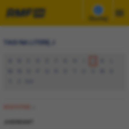
Słuchaj
TAGI NA LITERĘ J
A
B
C
D
E
F
G
H
I
J
K
L
M
N
O
P
Q
R
S
T
U
V
W
X
Y
Z
0-9
WSZYSTKIE
(0)
JUGENDAMT