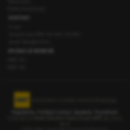
Newsroom
Radio internetowe
KONTAKT
O nas
Gorąca Linia RMF FM: 600 700 800
email: fakty@rmf.fm
APLIKACJE MOBILNE
RMF FM
RMF ON
Korzystanie z portalu oznacza akceptację
Regulaminu
.
Polityka Cookies
.
SpeakUp
.
Prywatność
.
Copyright by
Radio Muzyka Fakty Grupa RMF sp. z o.o.
sp. k.
2009-2026. Wszystkie prawa zastrzeżone.