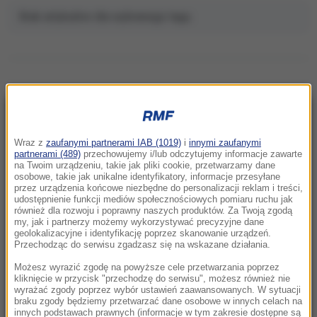
Brak artykułów dla wybranego tagu.
NAJNOWSZE
Wraz z
zaufanymi partnerami IAB (1019)
i
innymi zaufanymi
partnerami (489)
przechowujemy i/lub odczytujemy informacje zawarte
07:10
na Twoim urządzeniu, takie jak pliki cookie, przetwarzamy dane
Koniec sielanki. „Najpiękniejsza wioska
osobowe, takie jak unikalne identyfikatory, informacje przesyłane
przez urządzenia końcowe niezbędne do personalizacji reklam i treści,
świata” tonie w tłumie turystów
udostępnienie funkcji mediów społecznościowych pomiaru ruchu jak
również dla rozwoju i poprawny naszych produktów. Za Twoją zgodą
my, jak i partnerzy możemy wykorzystywać precyzyjne dane
06:54
geolokalizacyjne i identyfikację poprzez skanowanie urządzeń.
Węgry mówią "dość" dzikim zwierzętom w
Przechodząc do serwisu zgadzasz się na wskazane działania.
cyrkach. Zakaz już od 2027 roku
Możesz wyrazić zgodę na powyższe cele przetwarzania poprzez
kliknięcie w przycisk "przechodzę do serwisu", możesz również nie
06:41
wyrażać zgody poprzez wybór ustawień zaawansowanych. W sytuacji
Porażka Hurkacza w Montrealu. Miał piłki
braku zgody będziemy przetwarzać dane osobowe w innych celach na
innych podstawach prawnych (informacje w tym zakresie dostępne są