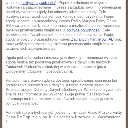
meczowe, ale nie wykorzystał szansy
w naszej
polityce prywatności
). Poprzez kliknięcie w przycisk
"ustawienia zaawansowane" możesz zarządzać swoimi preferencjami
przed wyrażeniem zgody lub odmową udzielenia zgody. Cele
06:31
przetwarzania Twoich danych bez konieczności uzyskania Twojej
Niespokojna noc w Kijowie. Wśród ofiar
zgody w oparciu o uzasadniony interes Radio Muzyka Fakty Grupa
RMF sp. z o.o. sp. k. oraz informacje o możliwości sprzeciwienia się
rosyjskiego ataku dziecko
takiemu przetwarzaniu znajdziesz w
polityce prywatności
. Cele
przetwarzania Twoich danych bez konieczności uzyskania Twojej
06:23
zgody w oparciu o uzasadniony interes
Zaufanych Partnerów IAB
oraz
możliwość sprzeciwienia się takiemu przetwarzaniu znajdziesz w
Kraków po raz 9. stolicą ekologicznego kina.
ustawieniach zaawansowanych.
Rusza BNP Paribas Green Film Festival
Zgoda jest dobrowolna i możesz ją w dowolnym momencie wycofać,
zgoda będzie też podstawą przekazywania danych do naszych
22:32
Zaufanych Partnerów z siedzibą w państwach trzecich (poza
Hiszpania i Włochy na kursie kolizyjnym. Spór
Europejskim Obszarem Gospodarczym).
o kontrole graniczne
Ponadto masz prawo żądania dostępu, sprostowania, usunięcia lub
ograniczenia przetwarzania danych, a także złożenia skargi do
Prezesa Urzędu Ochrony Danych Osobowych. W polityce prywatności
21:41
znajdziesz informacje jak wykonać swoje prawa. Szczegółowe
Alarm w Niemczech. Niezidentyfikowane
informacje na temat przetwarzania Twoich danych znajdują się w
drony przeleciały nad „stocznią Patriotów”
polityce prywatności.
Administratorem tych danych jesteśmy my, czyli Radio Muzyka Fakty
Grupa RMF sp. z o.o. sp. k. z siedzibą w Krakowie, al. Waszyngtona
1.