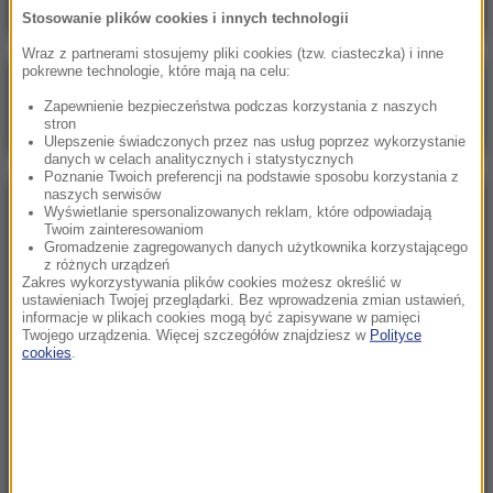
Stosowanie plików cookies i innych technologii
Wraz z partnerami stosujemy pliki cookies (tzw. ciasteczka) i inne
pokrewne technologie, które mają na celu:
Poranna rozmowa w RMF FM
Zapewnienie bezpieczeństwa podczas korzystania z naszych
Gościem Zbigniew Bogucki
stron
Ulepszenie świadczonych przez nas usług poprzez wykorzystanie
danych w celach analitycznych i statystycznych
Poznanie Twoich preferencji na podstawie sposobu korzystania z
naszych serwisów
NAJPOPULARNIEJSZE
Wyświetlanie spersonalizowanych reklam, które odpowiadają
Twoim zainteresowaniom
Gromadzenie zagregowanych danych użytkownika korzystającego
z różnych urządzeń
Niedziela, 2 sierpnia 2026 (16:32)
Zakres wykorzystywania plików cookies możesz określić w
Gdzie żyje się najlepiej? Oto raj dla emigrantów
ustawieniach Twojej przeglądarki. Bez wprowadzenia zmian ustawień,
informacje w plikach cookies mogą być zapisywane w pamięci
Twojego urządzenia. Więcej szczegółów znajdziesz w
Polityce
cookies
.
Sobota, 1 sierpnia 2026 (15:39)
Sumy opanowały jezioro Garda. Włosi przygotowali
100 tys. euro dla tych, którzy je złowią
Niedziela, 2 sierpnia 2026 (05:13)