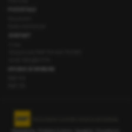
Patronaty
POZOSTAŁE
Newsroom
Radio internetowe
KONTAKT
O nas
Gorąca Linia RMF FM: 600 700 800
email: fakty@rmf.fm
APLIKACJE MOBILNE
RMF FM
RMF ON
Korzystanie z portalu oznacza akceptację
Regulaminu
.
Polityka Cookies
.
SpeakUp
.
Prywatność
.