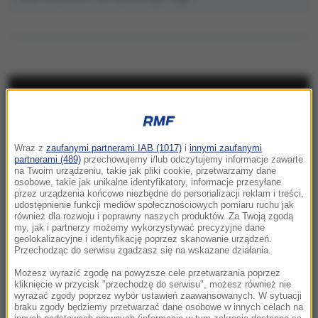
NAJNOWSZE
23:41
Wraz z
zaufanymi partnerami IAB (1017)
i
innymi zaufanymi
Hubert Hurkacz gra dalej! Potrzebny był tie-
partnerami (489)
przechowujemy i/lub odczytujemy informacje zawarte
break
na Twoim urządzeniu, takie jak pliki cookie, przetwarzamy dane
osobowe, takie jak unikalne identyfikatory, informacje przesyłane
przez urządzenia końcowe niezbędne do personalizacji reklam i treści,
23:26
udostępnienie funkcji mediów społecznościowych pomiaru ruchu jak
Linette walczyła, ale Jovic okazała się za
również dla rozwoju i poprawny naszych produktów. Za Twoją zgodą
my, jak i partnerzy możemy wykorzystywać precyzyjne dane
mocna. Toronto nie dla Polki
geolokalizacyjne i identyfikację poprzez skanowanie urządzeń.
Przechodząc do serwisu zgadzasz się na wskazane działania.
23:04
Możesz wyrazić zgodę na powyższe cele przetwarzania poprzez
Kierują jednym państwem, ale dzieli ich
kliknięcie w przycisk "przechodzę do serwisu", możesz również nie
wyrażać zgody poprzez wybór ustawień zaawansowanych. W sytuacji
przyciemniona szyba?
braku zgody będziemy przetwarzać dane osobowe w innych celach na