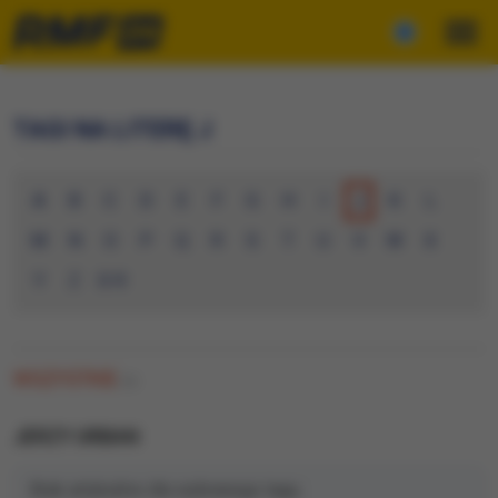
TAGI NA LITERĘ J
A
B
C
D
E
F
G
H
I
J
K
L
M
N
O
P
Q
R
S
T
U
V
W
X
Y
Z
0-9
WSZYSTKIE
(0)
JERZY URBAN
Brak artykułów dla wybranego tagu.