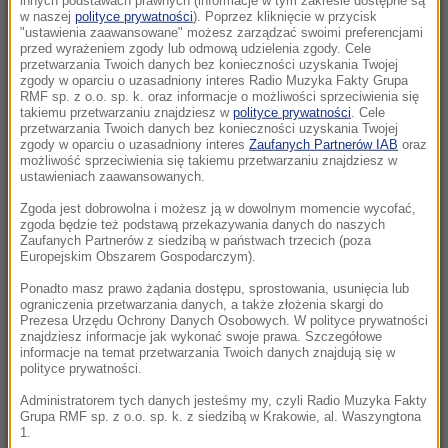
innych podstawach prawnych (informacje w tym zakresie dostępne są
22:19
w naszej
polityce prywatności
). Poprzez kliknięcie w przycisk
"ustawienia zaawansowane" możesz zarządzać swoimi preferencjami
Walka o Ligę Europy. Ferencvaros znalazł
przed wyrażeniem zgody lub odmową udzielenia zgody. Cele
sposób na Górnika
przetwarzania Twoich danych bez konieczności uzyskania Twojej
zgody w oparciu o uzasadniony interes Radio Muzyka Fakty Grupa
RMF sp. z o.o. sp. k. oraz informacje o możliwości sprzeciwienia się
21:56
takiemu przetwarzaniu znajdziesz w
polityce prywatności
. Cele
Świetny początek nie wystarczył. Pegula
przetwarzania Twoich danych bez konieczności uzyskania Twojej
zgody w oparciu o uzasadniony interes
Zaufanych Partnerów IAB
oraz
zatrzymała Fręch w Toronto
możliwość sprzeciwienia się takiemu przetwarzaniu znajdziesz w
ustawieniach zaawansowanych.
21:55
Zgoda jest dobrowolna i możesz ją w dowolnym momencie wycofać,
Ten organizm nie umiera ze starości. Z
zgoda będzie też podstawą przekazywania danych do naszych
łatwością oszukuje śmierć
Zaufanych Partnerów z siedzibą w państwach trzecich (poza
Europejskim Obszarem Gospodarczym).
21:26
Ponadto masz prawo żądania dostępu, sprostowania, usunięcia lub
ograniczenia przetwarzania danych, a także złożenia skargi do
Protest na popularnym europejskim lotnisku.
Prezesa Urzędu Ochrony Danych Osobowych. W polityce prywatności
Możliwe utrudnienia
znajdziesz informacje jak wykonać swoje prawa. Szczegółowe
informacje na temat przetwarzania Twoich danych znajdują się w
polityce prywatności.
21:16
Czarne wdowy z Rosji polują na świeżych
Administratorem tych danych jesteśmy my, czyli Radio Muzyka Fakty
Grupa RMF sp. z o.o. sp. k. z siedzibą w Krakowie, al. Waszyngtona
rekrutów
1.