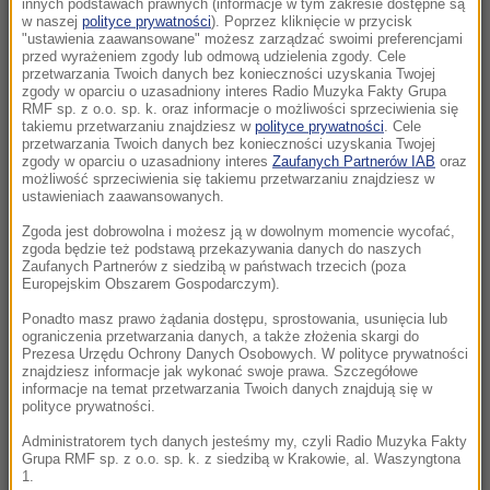
innych podstawach prawnych (informacje w tym zakresie dostępne są
15:11
w naszej
polityce prywatności
). Poprzez kliknięcie w przycisk
"ustawienia zaawansowane" możesz zarządzać swoimi preferencjami
USA zwiększyły poziom wymiany informacji
przed wyrażeniem zgody lub odmową udzielenia zgody. Cele
wywiadowczych z Ukrainą
przetwarzania Twoich danych bez konieczności uzyskania Twojej
zgody w oparciu o uzasadniony interes Radio Muzyka Fakty Grupa
RMF sp. z o.o. sp. k. oraz informacje o możliwości sprzeciwienia się
15:08
takiemu przetwarzaniu znajdziesz w
polityce prywatności
. Cele
Lazurowa woda po prostu zniknęła. Oto co
przetwarzania Twoich danych bez konieczności uzyskania Twojej
zgody w oparciu o uzasadniony interes
Zaufanych Partnerów IAB
oraz
zostało z „polskich Malediwów”
możliwość sprzeciwienia się takiemu przetwarzaniu znajdziesz w
ustawieniach zaawansowanych.
15:01
Zgoda jest dobrowolna i możesz ją w dowolnym momencie wycofać,
Gratka dla miłośników bałtyckich
zgoda będzie też podstawą przekazywania danych do naszych
przestworzy. Możesz eksplorować te wraki
Zaufanych Partnerów z siedzibą w państwach trzecich (poza
Europejskim Obszarem Gospodarczym).
bez zezwolenia
Ponadto masz prawo żądania dostępu, sprostowania, usunięcia lub
ograniczenia przetwarzania danych, a także złożenia skargi do
14:53
Prezesa Urzędu Ochrony Danych Osobowych. W polityce prywatności
Udar słoneczny i cieplny. NFZ podał nowe
znajdziesz informacje jak wykonać swoje prawa. Szczegółowe
dane
informacje na temat przetwarzania Twoich danych znajdują się w
polityce prywatności.
14:43
Administratorem tych danych jesteśmy my, czyli Radio Muzyka Fakty
Grupa RMF sp. z o.o. sp. k. z siedzibą w Krakowie, al. Waszyngtona
Wjechał autem w tłum, bo „chciał zabić”. Jest
1.
wyrok dla Afgańczyka