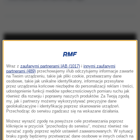
NAJNOWSZE
15:34
Wraz z
zaufanymi partnerami IAB (1017)
i
innymi zaufanymi
47-latek utonął na żwirowni, 30-latek
partnerami (489)
przechowujemy i/lub odczytujemy informacje zawarte
poszukiwany. Dramat w Lubelskiem
na Twoim urządzeniu, takie jak pliki cookie, przetwarzamy dane
osobowe, takie jak unikalne identyfikatory, informacje przesyłane
przez urządzenia końcowe niezbędne do personalizacji reklam i treści,
15:20
udostępnienie funkcji mediów społecznościowych pomiaru ruchu jak
Senat odrzuca kandydaturę dr. Mateusza
również dla rozwoju i poprawny naszych produktów. Za Twoją zgodą
my, jak i partnerzy możemy wykorzystywać precyzyjne dane
Szpytmy na stanowisko prezesa IPN
geolokalizacyjne i identyfikację poprzez skanowanie urządzeń.
Przechodząc do serwisu zgadzasz się na wskazane działania.
15:16
Możesz wyrazić zgodę na powyższe cele przetwarzania poprzez
Taksówkarz odpowie przed sądem za
kliknięcie w przycisk "przechodzę do serwisu", możesz również nie
molestowanie pasażerki
wyrażać zgody poprzez wybór ustawień zaawansowanych. W sytuacji
braku zgody będziemy przetwarzać dane osobowe w innych celach na