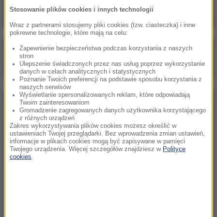
Stosowanie plików cookies i innych technologii
Wraz z partnerami stosujemy pliki cookies (tzw. ciasteczka) i inne
pokrewne technologie, które mają na celu:
Zapewnienie bezpieczeństwa podczas korzystania z naszych
Poranna rozmowa w RMF FM
stron
Ulepszenie świadczonych przez nas usług poprzez wykorzystanie
Gościem Marcin Mastalerek
danych w celach analitycznych i statystycznych
Poznanie Twoich preferencji na podstawie sposobu korzystania z
naszych serwisów
Wyświetlanie spersonalizowanych reklam, które odpowiadają
Twoim zainteresowaniom
NAJPOPULARNIEJSZE
Gromadzenie zagregowanych danych użytkownika korzystającego
z różnych urządzeń
Zakres wykorzystywania plików cookies możesz określić w
Niedziela, 2 sierpnia 2026 (16:32)
ustawieniach Twojej przeglądarki. Bez wprowadzenia zmian ustawień,
informacje w plikach cookies mogą być zapisywane w pamięci
Gdzie żyje się najlepiej? Oto raj dla emigrantów
Twojego urządzenia. Więcej szczegółów znajdziesz w
Polityce
cookies
.
Sobota, 1 sierpnia 2026 (15:39)
Sumy opanowały jezioro Garda. Włosi przygotowali
100 tys. euro dla tych, którzy je złowią