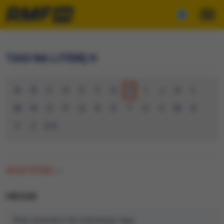
TAGI NA LITERĘ H
A
B
C
D
E
F
G
H
I
J
K
L
M
N
O
P
Q
R
S
T
U
V
W
X
Y
Z
0-9
WSZYSTKIE
(0)
HIDZAB
Brak artykułów dla wybranego tagu.