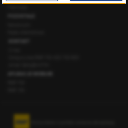
Patronaty
POZOSTAŁE
Newsroom
Radio internetowe
KONTAKT
O nas
Gorąca Linia RMF FM: 600 700 800
email: fakty@rmf.fm
APLIKACJE MOBILNE
RMF FM
RMF ON
Korzystanie z portalu oznacza akceptację