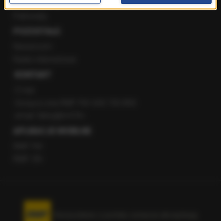
Staż w RMF24
Patronaty
POZOSTAŁE
Newsroom
Radio internetowe
KONTAKT
O nas
Gorąca Linia RMF FM: 600 700 800
email: fakty@rmf.fm
APLIKACJE MOBILNE
RMF FM
RMF ON
Korzystanie z portalu oznacza akceptację