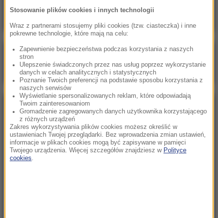
sojuszników
Stosowanie plików cookies i innych technologii
Wraz z partnerami stosujemy pliki cookies (tzw. ciasteczka) i inne
pokrewne technologie, które mają na celu:
Zapewnienie bezpieczeństwa podczas korzystania z naszych
Poranna rozmowa w RMF FM
stron
Ulepszenie świadczonych przez nas usług poprzez wykorzystanie
Gościem Marcin Mastalerek
danych w celach analitycznych i statystycznych
Poznanie Twoich preferencji na podstawie sposobu korzystania z
naszych serwisów
Wyświetlanie spersonalizowanych reklam, które odpowiadają
Twoim zainteresowaniom
NAJPOPULARNIEJSZE
Gromadzenie zagregowanych danych użytkownika korzystającego
z różnych urządzeń
Zakres wykorzystywania plików cookies możesz określić w
Sobota, 1 sierpnia 2026 (15:39)
ustawieniach Twojej przeglądarki. Bez wprowadzenia zmian ustawień,
informacje w plikach cookies mogą być zapisywane w pamięci
Sumy opanowały jezioro Garda. Włosi przygotowali
Twojego urządzenia. Więcej szczegółów znajdziesz w
Polityce
100 tys. euro dla tych, którzy je złowią
cookies
.
Niedziela, 2 sierpnia 2026 (16:32)
Gdzie żyje się najlepiej? Oto raj dla emigrantów