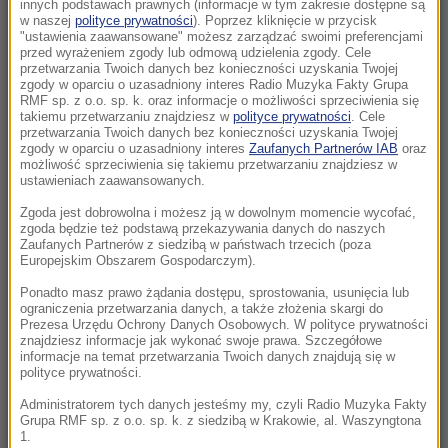
Niezwykły most w Chinach zachwyca świat
innych podstawach prawnych (informacje w tym zakresie dostępne są
w naszej
polityce prywatności
). Poprzez kliknięcie w przycisk
"ustawienia zaawansowane" możesz zarządzać swoimi preferencjami
12:30
przed wyrażeniem zgody lub odmową udzielenia zgody. Cele
Toksyczna bomba w Wołominie. Mieszkańcy
przetwarzania Twoich danych bez konieczności uzyskania Twojej
zgody w oparciu o uzasadniony interes Radio Muzyka Fakty Grupa
żyją w strachu, decyzji wciąż brak
RMF sp. z o.o. sp. k. oraz informacje o możliwości sprzeciwienia się
takiemu przetwarzaniu znajdziesz w
polityce prywatności
. Cele
przetwarzania Twoich danych bez konieczności uzyskania Twojej
12:05
zgody w oparciu o uzasadniony interes
Zaufanych Partnerów IAB
oraz
Ważny komunikat GIS dla turystów. Sinice
możliwość sprzeciwienia się takiemu przetwarzaniu znajdziesz w
ustawieniach zaawansowanych.
sparaliżowały popularne kurorty
Zgoda jest dobrowolna i możesz ją w dowolnym momencie wycofać,
11:56
zgoda będzie też podstawą przekazywania danych do naszych
Zaufanych Partnerów z siedzibą w państwach trzecich (poza
36-latka miała ponad 5 promili. Niebezpieczna
Europejskim Obszarem Gospodarczym).
sytuacja na kąpielisku
Ponadto masz prawo żądania dostępu, sprostowania, usunięcia lub
ograniczenia przetwarzania danych, a także złożenia skargi do
11:40
Prezesa Urzędu Ochrony Danych Osobowych. W polityce prywatności
Najnowsze dane o bezrobociu. Te powiaty
znajdziesz informacje jak wykonać swoje prawa. Szczegółowe
informacje na temat przetwarzania Twoich danych znajdują się w
wyróżniają się na tle reszty
polityce prywatności.
Administratorem tych danych jesteśmy my, czyli Radio Muzyka Fakty
11:37
Grupa RMF sp. z o.o. sp. k. z siedzibą w Krakowie, al. Waszyngtona
Walka o władzę w FIFA. Infantino znalazł
1.