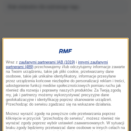
Brak artykułów dla wybranego tagu.
NAJNOWSZE
Wraz z
zaufanymi partnerami IAB (1019)
i
innymi zaufanymi
12:45
partnerami (489)
przechowujemy i/lub odczytujemy informacje zawarte
na Twoim urządzeniu, takie jak pliki cookie, przetwarzamy dane
Skarb ukryty w glinianym dzbanie. Niezwykłe
osobowe, takie jak unikalne identyfikatory, informacje przesyłane
znalezisko w lesie
przez urządzenia końcowe niezbędne do personalizacji reklam i treści,
udostępnienie funkcji mediów społecznościowych pomiaru ruchu jak
również dla rozwoju i poprawny naszych produktów. Za Twoją zgodą
12:45
my, jak i partnerzy możemy wykorzystywać precyzyjne dane
Pobicie w centrum Warszawy. Policja
geolokalizacyjne i identyfikację poprzez skanowanie urządzeń.
Przechodząc do serwisu zgadzasz się na wskazane działania.
komentuje nagranie
Możesz wyrazić zgodę na powyższe cele przetwarzania poprzez
12:34
kliknięcie w przycisk "przechodzę do serwisu", możesz również nie
wyrażać zgody poprzez wybór ustawień zaawansowanych. W sytuacji
Mieszkają i piją kawę... nad przepaścią.
braku zgody będziemy przetwarzać dane osobowe w innych celach na