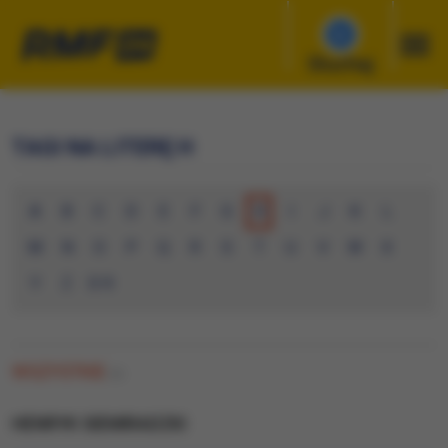
Słuchaj
TAGI NA LITERĘ H
A
B
C
D
E
F
G
H
I
J
K
L
M
N
O
P
Q
R
S
T
U
V
W
X
Y
Z
0-9
WSZYSTKIE
(0)
HENRYK SIEMIRADZKI