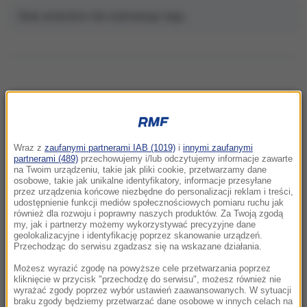
Brak artykułów dla wybranego tagu.
NAJNOWSZE
Wraz z
zaufanymi partnerami IAB (1019)
i
innymi zaufanymi
11:07
partnerami (489)
przechowujemy i/lub odczytujemy informacje zawarte
5 osób rannych, ponad 100 uszkodzonych
na Twoim urządzeniu, takie jak pliki cookie, przetwarzamy dane
osobowe, takie jak unikalne identyfikatory, informacje przesyłane
dachów. Strażacy podsumowują działania
przez urządzenia końcowe niezbędne do personalizacji reklam i treści,
po burzach
udostępnienie funkcji mediów społecznościowych pomiaru ruchu jak
również dla rozwoju i poprawny naszych produktów. Za Twoją zgodą
my, jak i partnerzy możemy wykorzystywać precyzyjne dane
10:57
geolokalizacyjne i identyfikację poprzez skanowanie urządzeń.
Ekstremalne upały w Europie. W kolejnym
Przechodząc do serwisu zgadzasz się na wskazane działania.
kraju padł rekord temperatury
Możesz wyrazić zgodę na powyższe cele przetwarzania poprzez
kliknięcie w przycisk "przechodzę do serwisu", możesz również nie
wyrażać zgody poprzez wybór ustawień zaawansowanych. W sytuacji
10:48
braku zgody będziemy przetwarzać dane osobowe w innych celach na