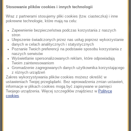
Odkładasz rzeczy na później? Naukowcy
Stosowanie plików cookies i innych technologii
odkryli, jak skutecznie pokonać prokrastynację
Wraz z partnerami stosujemy pliki cookies (tzw. ciasteczka) i inne
pokrewne technologie, które mają na celu:
Zapewnienie bezpieczeństwa podczas korzystania z naszych
stron
Poranna rozmowa w RMF FM
Ulepszenie świadczonych przez nas usług poprzez wykorzystanie
danych w celach analitycznych i statystycznych
Gościem Marcin Mastalerek
Poznanie Twoich preferencji na podstawie sposobu korzystania z
naszych serwisów
Wyświetlanie spersonalizowanych reklam, które odpowiadają
Twoim zainteresowaniom
Gromadzenie zagregowanych danych użytkownika korzystającego
NAJPOPULARNIEJSZE
z różnych urządzeń
Zakres wykorzystywania plików cookies możesz określić w
ustawieniach Twojej przeglądarki. Bez wprowadzenia zmian ustawień,
informacje w plikach cookies mogą być zapisywane w pamięci
Niedziela, 2 sierpnia 2026 (16:32)
Twojego urządzenia. Więcej szczegółów znajdziesz w
Polityce
Gdzie żyje się najlepiej? Oto raj dla emigrantów
cookies
.
Sobota, 1 sierpnia 2026 (15:39)
Sumy opanowały jezioro Garda. Włosi przygotowali
100 tys. euro dla tych, którzy je złowią