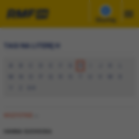
Słuchaj
TAGI NA LITERĘ H
A
B
C
D
E
F
G
H
I
J
K
L
M
N
O
P
Q
R
S
T
U
V
W
X
Y
Z
0-9
WSZYSTKIE
(0)
HANNA SUCHOCKA