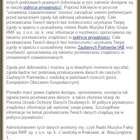
Koszmar w Kielcach. Służby weszły na
innych podstawach prawnych (informacje w tym zakresie dostępne są
w naszej
polityce prywatności
). Poprzez kliknięcie w przycisk
posesję i zastały tam ponad 200 psów!
"ustawienia zaawansowane" możesz zarządzać swoimi preferencjami
przed wyrażeniem zgody lub odmową udzielenia zgody. Cele
10:46
przetwarzania Twoich danych bez konieczności uzyskania Twojej
zgody w oparciu o uzasadniony interes Radio Muzyka Fakty Grupa
Koniec ery Zełenskiego? Zaskakujące wyniki
RMF sp. z o.o. sp. k. oraz informacje o możliwości sprzeciwienia się
nowego sondażu
takiemu przetwarzaniu znajdziesz w
polityce prywatności
. Cele
przetwarzania Twoich danych bez konieczności uzyskania Twojej
zgody w oparciu o uzasadniony interes
Zaufanych Partnerów IAB
oraz
10:46
możliwość sprzeciwienia się takiemu przetwarzaniu znajdziesz w
Znaleziono go u podnóża Śnieżki. Policja prosi
ustawieniach zaawansowanych.
o pomoc w identyfikacji mężczyzny
Zgoda jest dobrowolna i możesz ją w dowolnym momencie wycofać,
zgoda będzie też podstawą przekazywania danych do naszych
Zaufanych Partnerów z siedzibą w państwach trzecich (poza
10:38
Europejskim Obszarem Gospodarczym).
Jak długo potrwa odpoczynek od upałów?
Nowe prognozy i ostrzeżenia
Ponadto masz prawo żądania dostępu, sprostowania, usunięcia lub
ograniczenia przetwarzania danych, a także złożenia skargi do
Prezesa Urzędu Ochrony Danych Osobowych. W polityce prywatności
10:01
znajdziesz informacje jak wykonać swoje prawa. Szczegółowe
informacje na temat przetwarzania Twoich danych znajdują się w
Wielka akcja policji. Na drogach mogą
polityce prywatności.
posypać się mandaty
Administratorem tych danych jesteśmy my, czyli Radio Muzyka Fakty
Grupa RMF sp. z o.o. sp. k. z siedzibą w Krakowie, al. Waszyngtona
09:53
1.