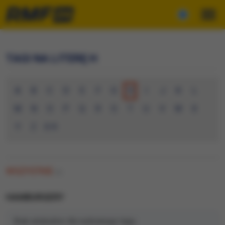
TAGI NA LITERĘ H
A
B
C
D
E
F
G
H
I
J
K
L
M
N
O
P
Q
R
S
T
U
V
W
X
Y
Z
0-9
WSZYSTKIE
(0)
HAMBURGERY
Brak artykułów dla wybranego tagu.