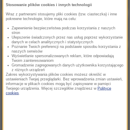
Stosowanie plików cookies i innych technologii
Wraz z partnerami stosujemy pliki cookies (tzw. ciasteczka) i inne
pokrewne technologie, które mają na celu:
Poranna rozmowa w RMF FM
Zapewnienie bezpieczeństwa podczas korzystania z naszych
Gościem Marcin Mastalerek
stron
Ulepszenie świadczonych przez nas usług poprzez wykorzystanie
danych w celach analitycznych i statystycznych
Poznanie Twoich preferencji na podstawie sposobu korzystania z
naszych serwisów
NAJPOPULARNIEJSZE
Wyświetlanie spersonalizowanych reklam, które odpowiadają
Twoim zainteresowaniom
Gromadzenie zagregowanych danych użytkownika korzystającego
z różnych urządzeń
Sobota, 1 sierpnia 2026 (15:39)
Zakres wykorzystywania plików cookies możesz określić w
Sumy opanowały jezioro Garda. Włosi przygotowali
ustawieniach Twojej przeglądarki. Bez wprowadzenia zmian ustawień,
informacje w plikach cookies mogą być zapisywane w pamięci
100 tys. euro dla tych, którzy je złowią
Twojego urządzenia. Więcej szczegółów znajdziesz w
Polityce
cookies
.
Niedziela, 2 sierpnia 2026 (16:32)
Gdzie żyje się najlepiej? Oto raj dla emigrantów
Niedziela, 2 sierpnia 2026 (05:13)