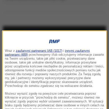
NAJNOWSZE
18:15
Wraz z
zaufanymi partnerami IAB (1017)
i
innymi zaufanymi
Apel z rosyjskiego MSZ w sprawie wojny.
partnerami (489)
przechowujemy i/lub odczytujemy informacje zawarte
„Musimy być przygotowani”
na Twoim urządzeniu, takie jak pliki cookie, przetwarzamy dane
osobowe, takie jak unikalne identyfikatory, informacje przesyłane
przez urządzenia końcowe niezbędne do personalizacji reklam i treści,
18:03
udostępnienie funkcji mediów społecznościowych pomiaru ruchu jak
„TOP 5 najgorszych decyzji Karola
również dla rozwoju i poprawny naszych produktów. Za Twoją zgodą
my, jak i partnerzy możemy wykorzystywać precyzyjne dane
Nawrockiego”. Premier podsumował rok
geolokalizacyjne i identyfikację poprzez skanowanie urządzeń.
prezydentury
Przechodząc do serwisu zgadzasz się na wskazane działania.
Możesz wyrazić zgodę na powyższe cele przetwarzania poprzez
17:52
kliknięcie w przycisk "przechodzę do serwisu", możesz również nie
wyrażać zgody poprzez wybór ustawień zaawansowanych. W sytuacji
Atak izraelskich osadników na palestyńską
braku zgody będziemy przetwarzać dane osobowe w innych celach na
wieś. Są ranni, spalono domy