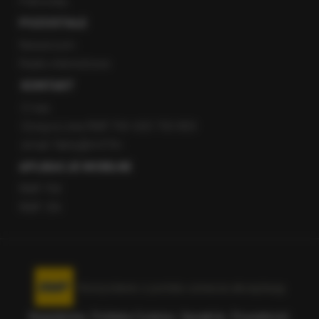
Patronaty
POZOSTAŁE
Newsroom
Radio internetowe
KONTAKT
O nas
Gorąca Linia RMF FM: 600 700 800
email: fakty@rmf.fm
APLIKACJE MOBILNE
RMF FM
RMF ON
Korzystanie z portalu oznacza akceptację
Regulaminu
.
Polityka Cookies
.
SpeakUp
.
Prywatność
.