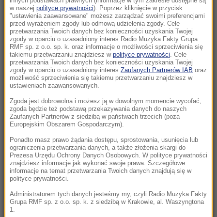
innych podstawach prawnych (informacje w tym zakresie dostępne są
w naszej
polityce prywatności
). Poprzez kliknięcie w przycisk
"ustawienia zaawansowane" możesz zarządzać swoimi preferencjami
17:40
przed wyrażeniem zgody lub odmową udzielenia zgody. Cele
Ostry komunikat korsykańskich separatystów.
przetwarzania Twoich danych bez konieczności uzyskania Twojej
zgody w oparciu o uzasadniony interes Radio Muzyka Fakty Grupa
Grożą osadnikom
RMF sp. z o.o. sp. k. oraz informacje o możliwości sprzeciwienia się
takiemu przetwarzaniu znajdziesz w
polityce prywatności
. Cele
przetwarzania Twoich danych bez konieczności uzyskania Twojej
17:17
zgody w oparciu o uzasadniony interes
Zaufanych Partnerów IAB
oraz
Grad miał nawet 7 cm średnicy. Potężne burze
możliwość sprzeciwienia się takiemu przetwarzaniu znajdziesz w
nad Warmią i Mazurami
ustawieniach zaawansowanych.
Zgoda jest dobrowolna i możesz ją w dowolnym momencie wycofać,
17:05
zgoda będzie też podstawą przekazywania danych do naszych
Litwa ostrzega przed prowokacją Rosji
Zaufanych Partnerów z siedzibą w państwach trzecich (poza
Europejskim Obszarem Gospodarczym).
16:55
Ponadto masz prawo żądania dostępu, sprostowania, usunięcia lub
ograniczenia przetwarzania danych, a także złożenia skargi do
Kiedy jeść jajka, by schudnąć? Zaskakujące
Prezesa Urzędu Ochrony Danych Osobowych. W polityce prywatności
efekty wyboru odpowiedniej pory
znajdziesz informacje jak wykonać swoje prawa. Szczegółowe
informacje na temat przetwarzania Twoich danych znajdują się w
polityce prywatności.
16:35
Tragedia na drodze w Świętokrzyskiem.
Administratorem tych danych jesteśmy my, czyli Radio Muzyka Fakty
Grupa RMF sp. z o.o. sp. k. z siedzibą w Krakowie, al. Waszyngtona
Jedna osoba nie żyje
1.