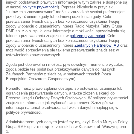
Jeden z chłopców jest w stanie krytycznym
innych podstawach prawnych (informacje w tym zakresie dostępne są
w naszej
polityce prywatności
). Poprzez kliknięcie w przycisk
"ustawienia zaawansowane" możesz zarządzać swoimi preferencjami
13:44
przed wyrażeniem zgody lub odmową udzielenia zgody. Cele
Włodzimierz Rezner nie żyje. Odszedł
przetwarzania Twoich danych bez konieczności uzyskania Twojej
zgody w oparciu o uzasadniony interes Radio Muzyka Fakty Grupa
legendarny komentator sportowy i pasjonat
RMF sp. z o.o. sp. k. oraz informacje o możliwości sprzeciwienia się
kolarstwa
takiemu przetwarzaniu znajdziesz w
polityce prywatności
. Cele
przetwarzania Twoich danych bez konieczności uzyskania Twojej
zgody w oparciu o uzasadniony interes
Zaufanych Partnerów IAB
oraz
13:07
możliwość sprzeciwienia się takiemu przetwarzaniu znajdziesz w
Czy Polska 2050 przetrwa polityczny kryzys?
ustawieniach zaawansowanych.
Na to pytanie odpowie liderka partii
Zgoda jest dobrowolna i możesz ją w dowolnym momencie wycofać,
zgoda będzie też podstawą przekazywania danych do naszych
Zaufanych Partnerów z siedzibą w państwach trzecich (poza
12:54
Europejskim Obszarem Gospodarczym).
Urodzinowa wycieczka zakończona tragedią.
Katastrofa helikoptera w Brazylii
Ponadto masz prawo żądania dostępu, sprostowania, usunięcia lub
ograniczenia przetwarzania danych, a także złożenia skargi do
Prezesa Urzędu Ochrony Danych Osobowych. W polityce prywatności
12:31
znajdziesz informacje jak wykonać swoje prawa. Szczegółowe
informacje na temat przetwarzania Twoich danych znajdują się w
Kraksa w czasie wyścigu kolarskiego. 19 osób
polityce prywatności.
rannych, lądowało LPR
Administratorem tych danych jesteśmy my, czyli Radio Muzyka Fakty
Grupa RMF sp. z o.o. sp. k. z siedzibą w Krakowie, al. Waszyngtona
12:18
1.