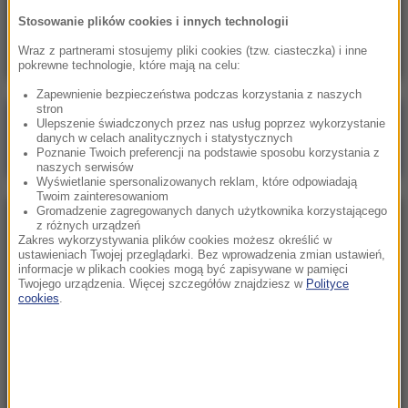
Wieloryb zauważony przy plaży w
Stosowanie plików cookies i innych technologii
Międzyzdrojach? Ssak dostał eskortę WOPR
Wraz z partnerami stosujemy pliki cookies (tzw. ciasteczka) i inne
pokrewne technologie, które mają na celu:
Zapewnienie bezpieczeństwa podczas korzystania z naszych
stron
Poranna rozmowa w RMF FM
Ulepszenie świadczonych przez nas usług poprzez wykorzystanie
danych w celach analitycznych i statystycznych
Gościem Katarzyna Pełczyńska-Nałęcz
Poznanie Twoich preferencji na podstawie sposobu korzystania z
naszych serwisów
Wyświetlanie spersonalizowanych reklam, które odpowiadają
Twoim zainteresowaniom
Gromadzenie zagregowanych danych użytkownika korzystającego
NAJPOPULARNIEJSZE
z różnych urządzeń
Zakres wykorzystywania plików cookies możesz określić w
ustawieniach Twojej przeglądarki. Bez wprowadzenia zmian ustawień,
informacje w plikach cookies mogą być zapisywane w pamięci
Sobota, 8 sierpnia 2026 (11:47)
Twojego urządzenia. Więcej szczegółów znajdziesz w
Polityce
Czekaliśmy na to aż 27 lat. 12 sierpnia 2026 roku
cookies
.
przejdzie do historii
Niedziela, 2 sierpnia 2026 (16:32)
Gdzie żyje się najlepiej? Oto raj dla emigrantów