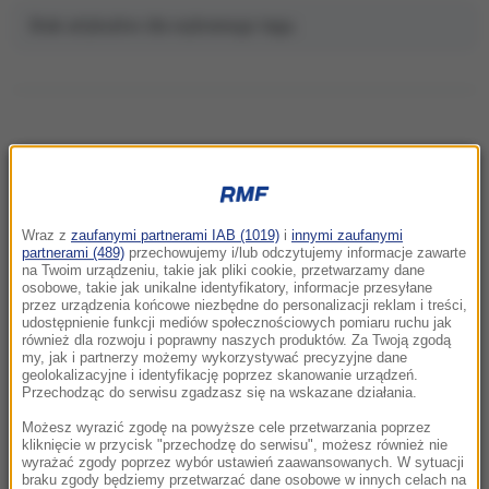
Brak artykułów dla wybranego tagu.
NAJNOWSZE
Wraz z
zaufanymi partnerami IAB (1019)
i
innymi zaufanymi
15:04
partnerami (489)
przechowujemy i/lub odczytujemy informacje zawarte
„Pokażemy go na ulicach”. Iran odpowiada
na Twoim urządzeniu, takie jak pliki cookie, przetwarzamy dane
osobowe, takie jak unikalne identyfikatory, informacje przesyłane
na spekulacje o Chameneim
przez urządzenia końcowe niezbędne do personalizacji reklam i treści,
udostępnienie funkcji mediów społecznościowych pomiaru ruchu jak
również dla rozwoju i poprawny naszych produktów. Za Twoją zgodą
14:50
my, jak i partnerzy możemy wykorzystywać precyzyjne dane
Mocny cios dla koalicji. Polacy ocenili rząd
geolokalizacyjne i identyfikację poprzez skanowanie urządzeń.
Donalda Tuska
Przechodząc do serwisu zgadzasz się na wskazane działania.
Możesz wyrazić zgodę na powyższe cele przetwarzania poprzez
14:14
kliknięcie w przycisk "przechodzę do serwisu", możesz również nie
wyrażać zgody poprzez wybór ustawień zaawansowanych. W sytuacji
Bracia topili się w zbiorniku. Prokuratura:
braku zgody będziemy przetwarzać dane osobowe w innych celach na