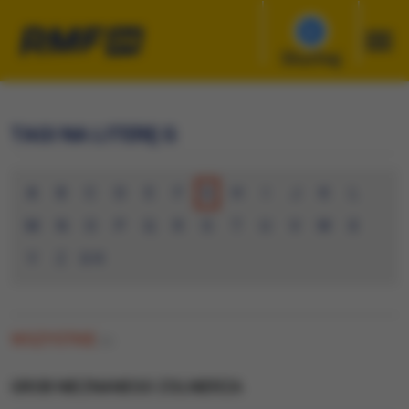
Słuchaj
TAGI NA LITERĘ G
A
B
C
D
E
F
G
H
I
J
K
L
M
N
O
P
Q
R
S
T
U
V
W
X
Y
Z
0-9
WSZYSTKIE
(0)
GROB NIEZNANEGO ZOLNIERZA