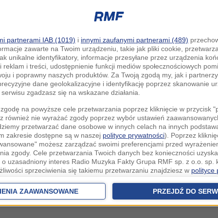
i partnerami IAB (1019)
i
innymi zaufanymi partnerami (489)
przechow
ormacje zawarte na Twoim urządzeniu, takie jak pliki cookie, przetwar
jak unikalne identyfikatory, informacje przesyłane przez urządzenia k
i reklam i treści, udostępnienie funkcji mediów społecznościowych pom
woju i poprawny naszych produktów. Za Twoją zgodą my, jak i partner
recyzyjne dane geolokalizacyjne i identyfikację poprzez skanowanie u
serwisu zgadzasz się na wskazane działania.
zgodę na powyższe cele przetwarzania poprzez kliknięcie w przycisk 
z również nie wyrażać zgody poprzez wybór ustawień zaawansowanych
dziemy przetwarzać dane osobowe w innych celach na innych podsta
ym zakresie dostępne są w naszej
polityce prywatności
). Poprzez kliknię
awansowane" możesz zarządzać swoimi preferencjami przed wyrażenie
ia zgody. Cele przetwarzania Twoich danych bez konieczności uzyska
 o uzasadniony interes Radio Muzyka Fakty Grupa RMF sp. z o.o. sp. k
żliwości sprzeciwienia się takiemu przetwarzaniu znajdziesz w
polityce
nia Twoich danych bez konieczności uzyskania Twojej zgody w oparci
ch Partnerów IAB
oraz możliwość sprzeciwienia się takiemu przetwarza
IENIA ZAAWANSOWANE
PRZEJDŹ DO SERW
aawansowanych.
rowolna i możesz ją w dowolnym momencie wycofać, zgoda będzie też