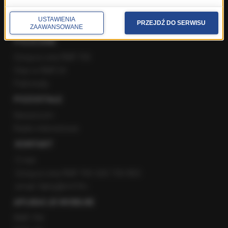
YouTube
Kanały RSS
USTAWIENIA
PRZEJDŹ DO SERWISU
ZAAWANSOWANE
POLECANE
Gorąca Linia RMF FM
Staż w RMF24
Patronaty
POZOSTAŁE
Newsroom
Radio internetowe
KONTAKT
O nas
Gorąca Linia RMF FM: 600 700 800
email: fakty@rmf.fm
APLIKACJE MOBILNE
RMF FM