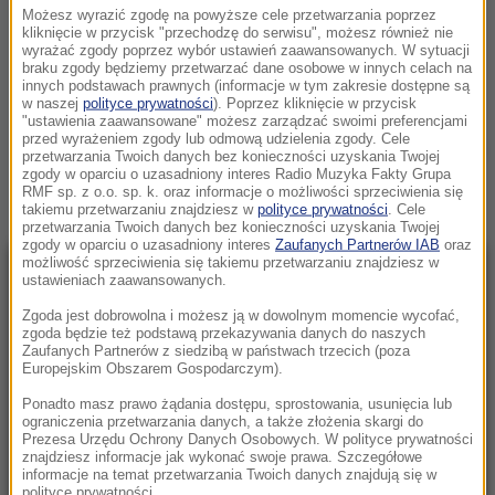
NAIMSKI O ELEKTROWNI ATOMOWEJ W POLSCE: W RZĄDZIE
Możesz wyrazić zgodę na powyższe cele przetwarzania poprzez
kliknięcie w przycisk "przechodzę do serwisu", możesz również nie
BRAKUJE OSOBY ODPOWIEDZIALNEJ
wyrażać zgody poprzez wybór ustawień zaawansowanych. W sytuacji
PIĄTEK, 13 GRUDNIA 2024 (13:07)
braku zgody będziemy przetwarzać dane osobowe w innych celach na
innych podstawach prawnych (informacje w tym zakresie dostępne są
w naszej
polityce prywatności
). Poprzez kliknięcie w przycisk
ELEKTROWNIA ATOMOWA W POLSCE
"ustawienia zaawansowane" możesz zarządzać swoimi preferencjami
przed wyrażeniem zgody lub odmową udzielenia zgody. Cele
Zobacz więcej »
przetwarzania Twoich danych bez konieczności uzyskania Twojej
zgody w oparciu o uzasadniony interes Radio Muzyka Fakty Grupa
RMF sp. z o.o. sp. k. oraz informacje o możliwości sprzeciwienia się
takiemu przetwarzaniu znajdziesz w
polityce prywatności
. Cele
przetwarzania Twoich danych bez konieczności uzyskania Twojej
zgody w oparciu o uzasadniony interes
Zaufanych Partnerów IAB
oraz
możliwość sprzeciwienia się takiemu przetwarzaniu znajdziesz w
NAJNOWSZE
ustawieniach zaawansowanych.
Zgoda jest dobrowolna i możesz ją w dowolnym momencie wycofać,
zgoda będzie też podstawą przekazywania danych do naszych
06:54
Zaufanych Partnerów z siedzibą w państwach trzecich (poza
Kraków w światowej czołówce
Europejskim Obszarem Gospodarczym).
prestiżowego rankingu. Pokonał Paryż i
Ponadto masz prawo żądania dostępu, sprostowania, usunięcia lub
Kopenhagę
ograniczenia przetwarzania danych, a także złożenia skargi do
Prezesa Urzędu Ochrony Danych Osobowych. W polityce prywatności
znajdziesz informacje jak wykonać swoje prawa. Szczegółowe
06:52
informacje na temat przetwarzania Twoich danych znajdują się w
Gigantyczne pożary w Kanadzie. Tysiące osób
polityce prywatności.