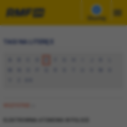
Słuchaj
TAGI NA LITERĘ E
A
B
C
D
E
F
G
H
I
J
K
L
M
N
O
P
Q
R
S
T
U
V
W
X
Y
Z
0-9
WSZYSTKIE
(9)
ELEKTROWNIA ATOMOWA W POLSCE