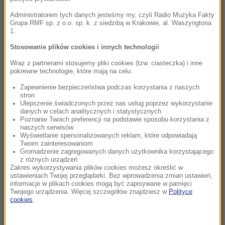
ewakuowanych, płomienie sięgają 60 metrów
Administratorem tych danych jesteśmy my, czyli Radio Muzyka Fakty
Grupa RMF sp. z o.o. sp. k. z siedzibą w Krakowie, al. Waszyngtona
1.
06:28
Wojna USA z Iranem otwiera „okno okazji” dla
Stosowanie plików cookies i innych technologii
Rosji i Chin. Kurczą się zapasy pocisków
Wraz z partnerami stosujemy pliki cookies (tzw. ciasteczka) i inne
pokrewne technologie, które mają na celu:
02:15
Zapewnienie bezpieczeństwa podczas korzystania z naszych
Nosisz soczewki kontaktowe i pływasz w
stron
morzu? Dramatyczny powrót z egzotycznych
Ulepszenie świadczonych przez nas usług poprzez wykorzystanie
danych w celach analitycznych i statystycznych
wakacji
Poznanie Twoich preferencji na podstawie sposobu korzystania z
naszych serwisów
22:46
Wyświetlanie spersonalizowanych reklam, które odpowiadają
Twoim zainteresowaniom
Pentagon odsuwa ważnego generała.
Gromadzenie zagregowanych danych użytkownika korzystającego
Dowodził operacjami w Europie
z różnych urządzeń
Zakres wykorzystywania plików cookies możesz określić w
ustawieniach Twojej przeglądarki. Bez wprowadzenia zmian ustawień,
21:58
informacje w plikach cookies mogą być zapisywane w pamięci
Eksplozja drona w pobliżu gazociągu w
Twojego urządzenia. Więcej szczegółów znajdziesz w
Polityce
cookies
.
Bułgarii. Jest stanowisko Kijowa