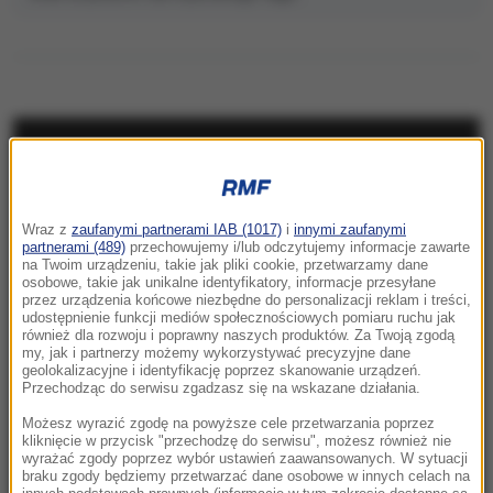
NAJNOWSZE
23:41
Wraz z
zaufanymi partnerami IAB (1017)
i
innymi zaufanymi
Hubert Hurkacz gra dalej! Potrzebny był tie-
partnerami (489)
przechowujemy i/lub odczytujemy informacje zawarte
break
na Twoim urządzeniu, takie jak pliki cookie, przetwarzamy dane
osobowe, takie jak unikalne identyfikatory, informacje przesyłane
przez urządzenia końcowe niezbędne do personalizacji reklam i treści,
23:26
udostępnienie funkcji mediów społecznościowych pomiaru ruchu jak
Linette walczyła, ale Jovic okazała się za
również dla rozwoju i poprawny naszych produktów. Za Twoją zgodą
my, jak i partnerzy możemy wykorzystywać precyzyjne dane
mocna. Toronto nie dla Polki
geolokalizacyjne i identyfikację poprzez skanowanie urządzeń.
Przechodząc do serwisu zgadzasz się na wskazane działania.
23:04
Możesz wyrazić zgodę na powyższe cele przetwarzania poprzez
Kierują jednym państwem, ale dzieli ich
kliknięcie w przycisk "przechodzę do serwisu", możesz również nie
wyrażać zgody poprzez wybór ustawień zaawansowanych. W sytuacji
przyciemniona szyba?
braku zgody będziemy przetwarzać dane osobowe w innych celach na