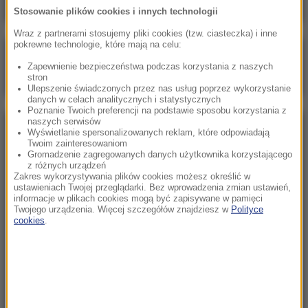
Stosowanie plików cookies i innych technologii
Wraz z partnerami stosujemy pliki cookies (tzw. ciasteczka) i inne
pokrewne technologie, które mają na celu:
Poranna rozmowa w RMF FM
Zapewnienie bezpieczeństwa podczas korzystania z naszych
Gościem Zbigniew Bogucki
stron
Ulepszenie świadczonych przez nas usług poprzez wykorzystanie
danych w celach analitycznych i statystycznych
Poznanie Twoich preferencji na podstawie sposobu korzystania z
naszych serwisów
NAJPOPULARNIEJSZE
Wyświetlanie spersonalizowanych reklam, które odpowiadają
Twoim zainteresowaniom
Gromadzenie zagregowanych danych użytkownika korzystającego
z różnych urządzeń
Niedziela, 2 sierpnia 2026 (16:32)
Zakres wykorzystywania plików cookies możesz określić w
Gdzie żyje się najlepiej? Oto raj dla emigrantów
ustawieniach Twojej przeglądarki. Bez wprowadzenia zmian ustawień,
informacje w plikach cookies mogą być zapisywane w pamięci
Twojego urządzenia. Więcej szczegółów znajdziesz w
Polityce
cookies
.
Sobota, 1 sierpnia 2026 (15:39)
Sumy opanowały jezioro Garda. Włosi przygotowali
100 tys. euro dla tych, którzy je złowią
Niedziela, 2 sierpnia 2026 (05:13)