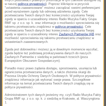
innych podstawach prawnych (informacje w tym zakresie dostępne są
22:19
w naszej
polityce prywatności
). Poprzez kliknięcie w przycisk
"ustawienia zaawansowane" możesz zarządzać swoimi preferencjami
Walka o Ligę Europy. Ferencvaros znalazł
przed wyrażeniem zgody lub odmową udzielenia zgody. Cele
sposób na Górnika
przetwarzania Twoich danych bez konieczności uzyskania Twojej
zgody w oparciu o uzasadniony interes Radio Muzyka Fakty Grupa
RMF sp. z o.o. sp. k. oraz informacje o możliwości sprzeciwienia się
21:56
takiemu przetwarzaniu znajdziesz w
polityce prywatności
. Cele
Świetny początek nie wystarczył. Pegula
przetwarzania Twoich danych bez konieczności uzyskania Twojej
zgody w oparciu o uzasadniony interes
Zaufanych Partnerów IAB
oraz
zatrzymała Fręch w Toronto
możliwość sprzeciwienia się takiemu przetwarzaniu znajdziesz w
ustawieniach zaawansowanych.
21:55
Zgoda jest dobrowolna i możesz ją w dowolnym momencie wycofać,
Ten organizm nie umiera ze starości. Z
zgoda będzie też podstawą przekazywania danych do naszych
łatwością oszukuje śmierć
Zaufanych Partnerów z siedzibą w państwach trzecich (poza
Europejskim Obszarem Gospodarczym).
21:26
Ponadto masz prawo żądania dostępu, sprostowania, usunięcia lub
ograniczenia przetwarzania danych, a także złożenia skargi do
Protest na popularnym europejskim lotnisku.
Prezesa Urzędu Ochrony Danych Osobowych. W polityce prywatności
Możliwe utrudnienia
znajdziesz informacje jak wykonać swoje prawa. Szczegółowe
informacje na temat przetwarzania Twoich danych znajdują się w
polityce prywatności.
21:16
Czarne wdowy z Rosji polują na świeżych
Administratorem tych danych jesteśmy my, czyli Radio Muzyka Fakty
Grupa RMF sp. z o.o. sp. k. z siedzibą w Krakowie, al. Waszyngtona
rekrutów
1.