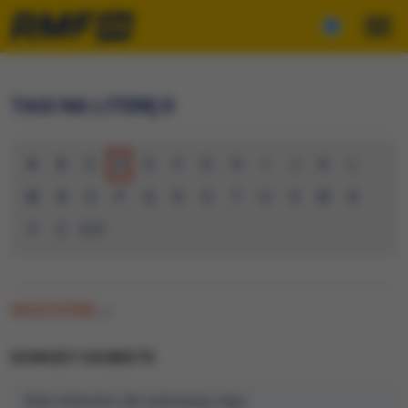
TAGI NA LITERĘ D
A
B
C
D
E
F
G
H
I
J
K
L
M
N
O
P
Q
R
S
T
U
V
W
X
Y
Z
0-9
WSZYSTKIE
(0)
DOWODY OSOBISTE
Brak artykułów dla wybranego tagu.