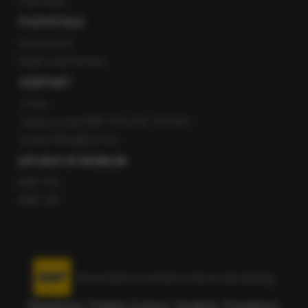
Patronaty
POZOSTAŁE
Newsroom
Radio internetowe
KONTAKT
O nas
Gorąca Linia RMF FM: 600 700 800
email: fakty@rmf.fm
APLIKACJE MOBILNE
RMF FM
RMF ON
Korzystanie z portalu oznacza akceptację
Regulaminu
.
Polityka Cookies
.
SpeakUp
.
Prywatność
.