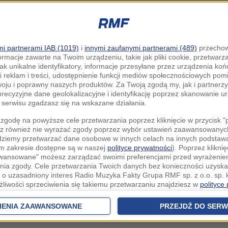
i partnerami IAB (1019)
i
innymi zaufanymi partnerami (489)
przechow
ormacje zawarte na Twoim urządzeniu, takie jak pliki cookie, przetwar
jak unikalne identyfikatory, informacje przesyłane przez urządzenia k
i reklam i treści, udostępnienie funkcji mediów społecznościowych pom
woju i poprawny naszych produktów. Za Twoją zgodą my, jak i partner
recyzyjne dane geolokalizacyjne i identyfikację poprzez skanowanie u
serwisu zgadzasz się na wskazane działania.
zgodę na powyższe cele przetwarzania poprzez kliknięcie w przycisk 
z również nie wyrażać zgody poprzez wybór ustawień zaawansowanych
dziemy przetwarzać dane osobowe w innych celach na innych podsta
ym zakresie dostępne są w naszej
polityce prywatności
). Poprzez kliknię
awansowane" możesz zarządzać swoimi preferencjami przed wyrażenie
ia zgody. Cele przetwarzania Twoich danych bez konieczności uzyska
 o uzasadniony interes Radio Muzyka Fakty Grupa RMF sp. z o.o. sp. k
żliwości sprzeciwienia się takiemu przetwarzaniu znajdziesz w
polityce
nia Twoich danych bez konieczności uzyskania Twojej zgody w oparci
ch Partnerów IAB
oraz możliwość sprzeciwienia się takiemu przetwarza
IENIA ZAAWANSOWANE
PRZEJDŹ DO SERW
aawansowanych.