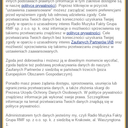
innych podstawach prawnych (informacje w tym zakresie dostępne są
15:08
w naszej
polityce prywatności
). Poprzez kliknięcie w przycisk
"ustawienia zaawansowane" możesz zarządzać swoimi preferencjami
Lazurowa woda po prostu zniknęła. Oto co
przed wyrażeniem zgody lub odmową udzielenia zgody. Cele
zostało z „polskich Malediwów”
przetwarzania Twoich danych bez konieczności uzyskania Twojej
zgody w oparciu o uzasadniony interes Radio Muzyka Fakty Grupa
RMF sp. z o.o. sp. k. oraz informacje o możliwości sprzeciwienia się
15:01
takiemu przetwarzaniu znajdziesz w
polityce prywatności
. Cele
Gratka dla miłośników bałtyckich
przetwarzania Twoich danych bez konieczności uzyskania Twojej
zgody w oparciu o uzasadniony interes
Zaufanych Partnerów IAB
oraz
przestworzy. Możesz eksplorować te wraki
możliwość sprzeciwienia się takiemu przetwarzaniu znajdziesz w
bez zezwolenia
ustawieniach zaawansowanych.
Zgoda jest dobrowolna i możesz ją w dowolnym momencie wycofać,
14:53
zgoda będzie też podstawą przekazywania danych do naszych
Udar słoneczny i cieplny. NFZ podał nowe
Zaufanych Partnerów z siedzibą w państwach trzecich (poza
Europejskim Obszarem Gospodarczym).
dane
Ponadto masz prawo żądania dostępu, sprostowania, usunięcia lub
ograniczenia przetwarzania danych, a także złożenia skargi do
14:43
Prezesa Urzędu Ochrony Danych Osobowych. W polityce prywatności
Wjechał autem w tłum, bo „chciał zabić”. Jest
znajdziesz informacje jak wykonać swoje prawa. Szczegółowe
wyrok dla Afgańczyka
informacje na temat przetwarzania Twoich danych znajdują się w
polityce prywatności.
14:41
Administratorem tych danych jesteśmy my, czyli Radio Muzyka Fakty
Grupa RMF sp. z o.o. sp. k. z siedzibą w Krakowie, al. Waszyngtona
Obiecują szybki zwrot podatku. Wystarczy
1.
jeden klik, by stracić wszystko