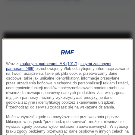
NAJNOWSZE
15:20
Wraz z
zaufanymi partnerami IAB (1017)
i
innymi zaufanymi
Senat odrzuca kandydaturę dr. Mateusza
partnerami (489)
przechowujemy i/lub odczytujemy informacje zawarte
Szpytmy na stanowisko prezesa IPN
na Twoim urządzeniu, takie jak pliki cookie, przetwarzamy dane
osobowe, takie jak unikalne identyfikatory, informacje przesyłane
przez urządzenia końcowe niezbędne do personalizacji reklam i treści,
15:16
udostępnienie funkcji mediów społecznościowych pomiaru ruchu jak
Taksówkarz odpowie przed sądem za
również dla rozwoju i poprawny naszych produktów. Za Twoją zgodą
my, jak i partnerzy możemy wykorzystywać precyzyjne dane
molestowanie pasażerki
geolokalizacyjne i identyfikację poprzez skanowanie urządzeń.
Przechodząc do serwisu zgadzasz się na wskazane działania.
15:11
Możesz wyrazić zgodę na powyższe cele przetwarzania poprzez
USA zwiększyły poziom wymiany informacji
kliknięcie w przycisk "przechodzę do serwisu", możesz również nie
wywiadowczych z Ukrainą
wyrażać zgody poprzez wybór ustawień zaawansowanych. W sytuacji
braku zgody będziemy przetwarzać dane osobowe w innych celach na