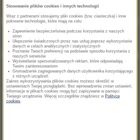
Stosowanie plików cookies i innych technologii
Wraz z partnerami stosujemy pliki cookies (tzw. ciasteczka) i inne
pokrewne technologie, które mają na celu:
Zapewnienie bezpieczeństwa podczas korzystania z naszych
Poranna rozmowa w RMF FM
stron
Ulepszenie świadczonych przez nas usług poprzez wykorzystanie
Gościem Marcin Mastalerek
danych w celach analitycznych i statystycznych
Poznanie Twoich preferencji na podstawie sposobu korzystania z
naszych serwisów
Wyświetlanie spersonalizowanych reklam, które odpowiadają
Twoim zainteresowaniom
NAJPOPULARNIEJSZE
Gromadzenie zagregowanych danych użytkownika korzystającego
z różnych urządzeń
Zakres wykorzystywania plików cookies możesz określić w
Niedziela, 2 sierpnia 2026 (16:32)
ustawieniach Twojej przeglądarki. Bez wprowadzenia zmian ustawień,
informacje w plikach cookies mogą być zapisywane w pamięci
Gdzie żyje się najlepiej? Oto raj dla emigrantów
Twojego urządzenia. Więcej szczegółów znajdziesz w
Polityce
cookies
.
Sobota, 1 sierpnia 2026 (15:39)
Sumy opanowały jezioro Garda. Włosi przygotowali
100 tys. euro dla tych, którzy je złowią