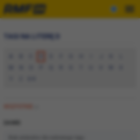
TAGI NA LITERĘ D
A
B
C
D
E
F
G
H
I
J
K
L
M
N
O
P
Q
R
S
T
U
V
W
X
Y
Z
0-9
WSZYSTKIE
(0)
DAWID
Brak artykułów dla wybranego tagu.