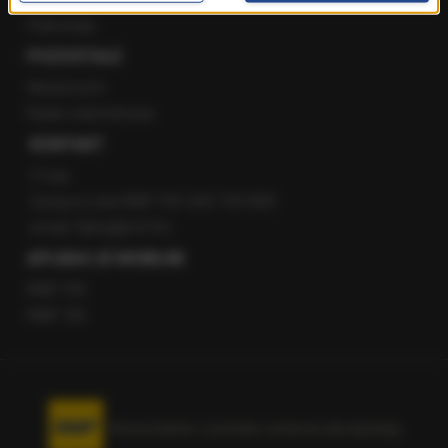
Patronaty
POZOSTAŁE
Newsroom
Radio internetowe
KONTAKT
O nas
Gorąca Linia RMF FM: 600 700 800
email: fakty@rmf.fm
APLIKACJE MOBILNE
RMF FM
RMF ON
Korzystanie z portalu oznacza akceptację