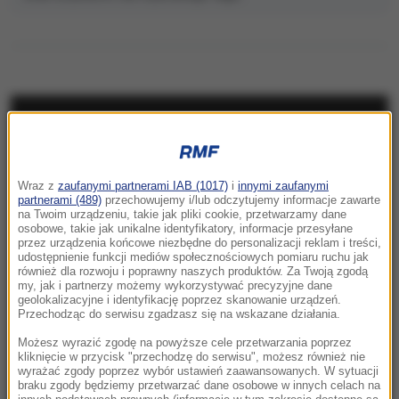
NAJNOWSZE
20:05
Wraz z
zaufanymi partnerami IAB (1017)
i
innymi zaufanymi
Pogrzeb Andrzeja Morozowskiego 14
partnerami (489)
przechowujemy i/lub odczytujemy informacje zawarte
sierpnia. Gdzie spocznie?
na Twoim urządzeniu, takie jak pliki cookie, przetwarzamy dane
osobowe, takie jak unikalne identyfikatory, informacje przesyłane
przez urządzenia końcowe niezbędne do personalizacji reklam i treści,
19:50
udostępnienie funkcji mediów społecznościowych pomiaru ruchu jak
Kaszel i pieczenie oczu po kąpieli w termach.
również dla rozwoju i poprawny naszych produktów. Za Twoją zgodą
my, jak i partnerzy możemy wykorzystywać precyzyjne dane
Tajemniczy incydent na Słowacji
geolokalizacyjne i identyfikację poprzez skanowanie urządzeń.
Przechodząc do serwisu zgadzasz się na wskazane działania.
19:49
Możesz wyrazić zgodę na powyższe cele przetwarzania poprzez
Świętokrzyskie: Konar spadł na pielgrzymów
kliknięcie w przycisk "przechodzę do serwisu", możesz również nie
wyrażać zgody poprzez wybór ustawień zaawansowanych. W sytuacji
w czasie burzy
braku zgody będziemy przetwarzać dane osobowe w innych celach na