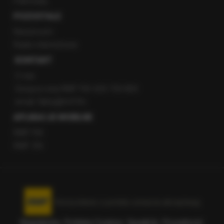
Patronaty
POZOSTAŁE
Newsroom
Radio internetowe
KONTAKT
O nas
Gorąca Linia RMF FM: 600 700 800
email: fakty@rmf.fm
APLIKACJE MOBILNE
RMF FM
RMF ON
Korzystanie z portalu oznacza akceptację
Regulaminu
.
Polityka Cookies
.
SpeakUp
.
Prywatność
.