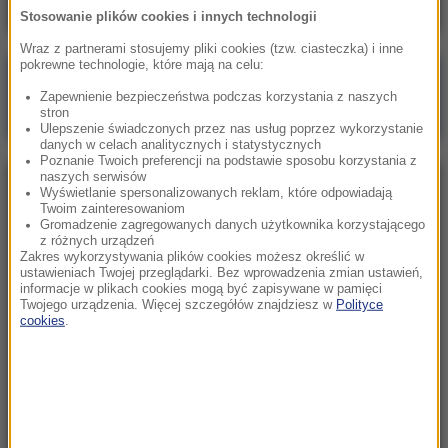
Stosowanie plików cookies i innych technologii
Wraz z partnerami stosujemy pliki cookies (tzw. ciasteczka) i inne
pokrewne technologie, które mają na celu:
Poranna rozmowa w RMF FM
Zapewnienie bezpieczeństwa podczas korzystania z naszych
Gościem Marcin Mastalerek
stron
Ulepszenie świadczonych przez nas usług poprzez wykorzystanie
danych w celach analitycznych i statystycznych
Poznanie Twoich preferencji na podstawie sposobu korzystania z
naszych serwisów
NAJPOPULARNIEJSZE
Wyświetlanie spersonalizowanych reklam, które odpowiadają
Twoim zainteresowaniom
Gromadzenie zagregowanych danych użytkownika korzystającego
z różnych urządzeń
Niedziela, 2 sierpnia 2026 (16:32)
Zakres wykorzystywania plików cookies możesz określić w
Gdzie żyje się najlepiej? Oto raj dla emigrantów
ustawieniach Twojej przeglądarki. Bez wprowadzenia zmian ustawień,
informacje w plikach cookies mogą być zapisywane w pamięci
Twojego urządzenia. Więcej szczegółów znajdziesz w
Polityce
cookies
.
Sobota, 1 sierpnia 2026 (15:39)
Sumy opanowały jezioro Garda. Włosi przygotowali
100 tys. euro dla tych, którzy je złowią
Niedziela, 2 sierpnia 2026 (05:13)