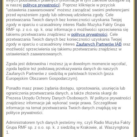
innych podstawach prawnych (informacje w tym zakresie dostępne są
19:14
w naszej
polityce prywatności
). Poprzez kliknięcie w przycisk
"ustawienia zaawansowane" możesz zarządzać swoimi preferencjami
Polski turysta nie żyje. Tragiczny wypadek w
przed wyrażeniem zgody lub odmową udzielenia zgody. Cele
Pirenejach
przetwarzania Twoich danych bez konieczności uzyskania Twojej
zgody w oparciu o uzasadniony interes Radio Muzyka Fakty Grupa
RMF sp. z o.o. sp. k. oraz informacje o możliwości sprzeciwienia się
19:10
takiemu przetwarzaniu znajdziesz w
polityce prywatności
. Cele
Samodzielnie, drodzy uczniowie. Oto sposób
przetwarzania Twoich danych bez konieczności uzyskania Twojej
zgody w oparciu o uzasadniony interes
Zaufanych Partnerów IAB
oraz
Danii na nadużywanie AI
możliwość sprzeciwienia się takiemu przetwarzaniu znajdziesz w
ustawieniach zaawansowanych.
19:06
Zgoda jest dobrowolna i możesz ją w dowolnym momencie wycofać,
Prezydent: Z drogi, na którą wszedłem w
zgoda będzie też podstawą przekazywania danych do naszych
kampanii wyborczej, nie zejdę nigdy
Zaufanych Partnerów z siedzibą w państwach trzecich (poza
Europejskim Obszarem Gospodarczym).
18:55
Ponadto masz prawo żądania dostępu, sprostowania, usunięcia lub
ograniczenia przetwarzania danych, a także złożenia skargi do
Amanda Knox wraca z komedią, ale „to nie
Prezesa Urzędu Ochrony Danych Osobowych. W polityce prywatności
jest temat do żartów”
znajdziesz informacje jak wykonać swoje prawa. Szczegółowe
informacje na temat przetwarzania Twoich danych znajdują się w
polityce prywatności.
18:15
Apel z rosyjskiego MSZ w sprawie wojny.
Administratorem tych danych jesteśmy my, czyli Radio Muzyka Fakty
Grupa RMF sp. z o.o. sp. k. z siedzibą w Krakowie, al. Waszyngtona
„Musimy być przygotowani”
1.