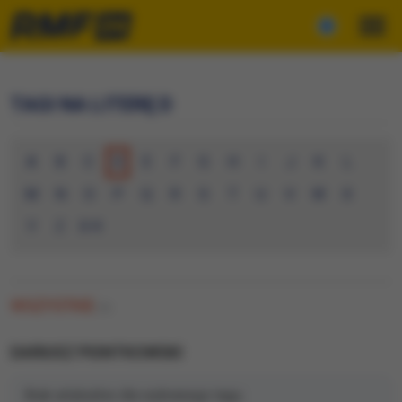
TAGI NA LITERĘ D
A
B
C
D
E
F
G
H
I
J
K
L
M
N
O
P
Q
R
S
T
U
V
W
X
Y
Z
0-9
WSZYSTKIE
(0)
DARIUSZ PIONTKOWSKI
Brak artykułów dla wybranego tagu.