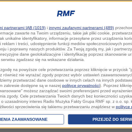
i partnerami IAB (1019)
i
innymi zaufanymi partnerami (489)
przechow
ormacje zawarte na Twoim urządzeniu, takie jak pliki cookie, przetwar
jak unikalne identyfikatory, informacje przesyłane przez urządzenia k
i reklam i treści, udostępnienie funkcji mediów społecznościowych pom
woju i poprawny naszych produktów. Za Twoją zgodą my, jak i partner
recyzyjne dane geolokalizacyjne i identyfikację poprzez skanowanie u
serwisu zgadzasz się na wskazane działania.
zgodę na powyższe cele przetwarzania poprzez kliknięcie w przycisk 
z również nie wyrażać zgody poprzez wybór ustawień zaawansowanych
dziemy przetwarzać dane osobowe w innych celach na innych podsta
ym zakresie dostępne są w naszej
polityce prywatności
). Poprzez kliknię
awansowane" możesz zarządzać swoimi preferencjami przed wyrażenie
ia zgody. Cele przetwarzania Twoich danych bez konieczności uzyska
 o uzasadniony interes Radio Muzyka Fakty Grupa RMF sp. z o.o. sp. k
żliwości sprzeciwienia się takiemu przetwarzaniu znajdziesz w
polityce
nia Twoich danych bez konieczności uzyskania Twojej zgody w oparci
ch Partnerów IAB
oraz możliwość sprzeciwienia się takiemu przetwarza
IENIA ZAAWANSOWANE
PRZEJDŹ DO SERW
aawansowanych.