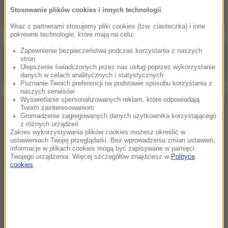
Stosowanie plików cookies i innych technologii
Wraz z partnerami stosujemy pliki cookies (tzw. ciasteczka) i inne
pokrewne technologie, które mają na celu:
Zapewnienie bezpieczeństwa podczas korzystania z naszych
Poranna rozmowa w RMF FM
stron
Ulepszenie świadczonych przez nas usług poprzez wykorzystanie
Gościem Zbigniew Bogucki
danych w celach analitycznych i statystycznych
Poznanie Twoich preferencji na podstawie sposobu korzystania z
naszych serwisów
Wyświetlanie spersonalizowanych reklam, które odpowiadają
Twoim zainteresowaniom
NAJPOPULARNIEJSZE
Gromadzenie zagregowanych danych użytkownika korzystającego
z różnych urządzeń
Zakres wykorzystywania plików cookies możesz określić w
Niedziela, 2 sierpnia 2026 (16:32)
ustawieniach Twojej przeglądarki. Bez wprowadzenia zmian ustawień,
informacje w plikach cookies mogą być zapisywane w pamięci
Gdzie żyje się najlepiej? Oto raj dla emigrantów
Twojego urządzenia. Więcej szczegółów znajdziesz w
Polityce
cookies
.
Sobota, 1 sierpnia 2026 (15:39)
Sumy opanowały jezioro Garda. Włosi przygotowali
100 tys. euro dla tych, którzy je złowią