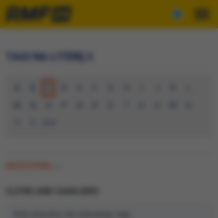
TAGI NA LITERĘ C
A
B
C
D
E
F
G
H
I
J
K
L
M
N
O
P
Q
R
S
T
U
V
W
X
Y
Z
0-9
WSZYSTKIE
(0)
CLEVELAND CAVALIERS
Brak artykułów dla wybranego tagu.