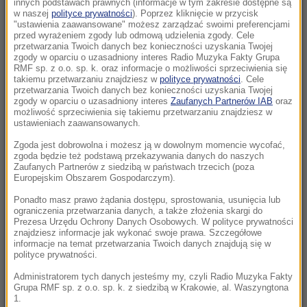
innych podstawach prawnych (informacje w tym zakresie dostępne są
w naszej
polityce prywatności
). Poprzez kliknięcie w przycisk
"ustawienia zaawansowane" możesz zarządzać swoimi preferencjami
07:00
przed wyrażeniem zgody lub odmową udzielenia zgody. Cele
Karol Nawrocki oczami Polaków. Jak oceniają
przetwarzania Twoich danych bez konieczności uzyskania Twojej
zgody w oparciu o uzasadniony interes Radio Muzyka Fakty Grupa
go po roku?
RMF sp. z o.o. sp. k. oraz informacje o możliwości sprzeciwienia się
takiemu przetwarzaniu znajdziesz w
polityce prywatności
. Cele
06:59
przetwarzania Twoich danych bez konieczności uzyskania Twojej
zgody w oparciu o uzasadniony interes
Zaufanych Partnerów IAB
oraz
Dron z zapalnikiem znaleziony na lotnisku.
możliwość sprzeciwienia się takiemu przetwarzaniu znajdziesz w
Szef MSW bije na alarm
ustawieniach zaawansowanych.
Zgoda jest dobrowolna i możesz ją w dowolnym momencie wycofać,
06:48
zgoda będzie też podstawą przekazywania danych do naszych
Będą dwa nowe święta państwowe? „W
Zaufanych Partnerów z siedzibą w państwach trzecich (poza
Europejskim Obszarem Gospodarczym).
resorcie kultury trwają prace”
Ponadto masz prawo żądania dostępu, sprostowania, usunięcia lub
ograniczenia przetwarzania danych, a także złożenia skargi do
06:38
Prezesa Urzędu Ochrony Danych Osobowych. W polityce prywatności
Kapibary odwiedziły parlament w Brazylii.
znajdziesz informacje jak wykonać swoje prawa. Szczegółowe
Nagranie hitem sieci
informacje na temat przetwarzania Twoich danych znajdują się w
polityce prywatności.
06:26
Administratorem tych danych jesteśmy my, czyli Radio Muzyka Fakty
Grupa RMF sp. z o.o. sp. k. z siedzibą w Krakowie, al. Waszyngtona
Ten obraz pobił historyczny rekord.
1.
Zdetronizował Picassa