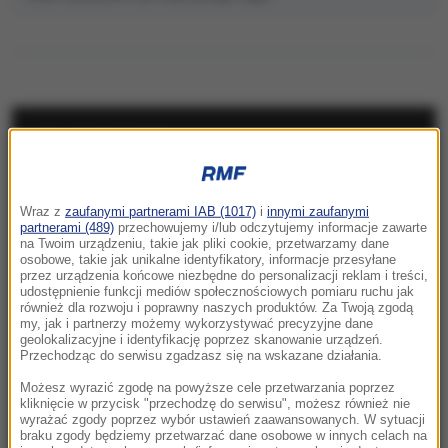
NAJNOWSZE
07:33
Wraz z
zaufanymi partnerami IAB (1017)
i
innymi zaufanymi
USA płacą fortunę za informacje. Chodzi o
partnerami (489)
przechowujemy i/lub odczytujemy informacje zawarte
najpotężniejszy kartel narkotykowy na
na Twoim urządzeniu, takie jak pliki cookie, przetwarzamy dane
osobowe, takie jak unikalne identyfikatory, informacje przesyłane
świecie
przez urządzenia końcowe niezbędne do personalizacji reklam i treści,
udostępnienie funkcji mediów społecznościowych pomiaru ruchu jak
07:32
również dla rozwoju i poprawny naszych produktów. Za Twoją zgodą
my, jak i partnerzy możemy wykorzystywać precyzyjne dane
Pucharowy maraton od 18:00. Cztery polskie
geolokalizacyjne i identyfikację poprzez skanowanie urządzeń.
kluby ruszą do walki o Europę
Przechodząc do serwisu zgadzasz się na wskazane działania.
Możesz wyrazić zgodę na powyższe cele przetwarzania poprzez
07:07
kliknięcie w przycisk "przechodzę do serwisu", możesz również nie
Dwaj młodzi hakerzy w rękach policji. Jak
wyrażać zgody poprzez wybór ustawień zaawansowanych. W sytuacji
braku zgody będziemy przetwarzać dane osobowe w innych celach na
działali?