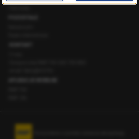
Patronaty
POZOSTAŁE
Newsroom
Radio internetowe
KONTAKT
O nas
Gorąca Linia RMF FM: 600 700 800
email: fakty@rmf.fm
APLIKACJE MOBILNE
RMF FM
RMF ON
Korzystanie z portalu oznacza akceptację