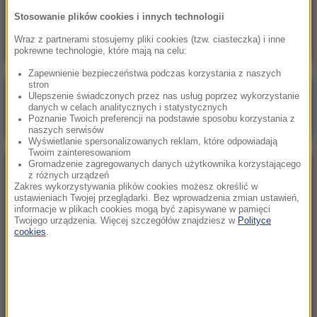
Wojna USA z Iranem otwiera „okno okazji” dla
Stosowanie plików cookies i innych technologii
Rosji i Chin. Kurczą się zapasy pocisków
Wraz z partnerami stosujemy pliki cookies (tzw. ciasteczka) i inne
pokrewne technologie, które mają na celu:
Zapewnienie bezpieczeństwa podczas korzystania z naszych
stron
Poranna rozmowa w RMF FM
Ulepszenie świadczonych przez nas usług poprzez wykorzystanie
danych w celach analitycznych i statystycznych
Gościem Marcin Mastalerek
Poznanie Twoich preferencji na podstawie sposobu korzystania z
naszych serwisów
Wyświetlanie spersonalizowanych reklam, które odpowiadają
Twoim zainteresowaniom
Gromadzenie zagregowanych danych użytkownika korzystającego
NAJPOPULARNIEJSZE
z różnych urządzeń
Zakres wykorzystywania plików cookies możesz określić w
ustawieniach Twojej przeglądarki. Bez wprowadzenia zmian ustawień,
informacje w plikach cookies mogą być zapisywane w pamięci
Sobota, 8 sierpnia 2026 (11:47)
Twojego urządzenia. Więcej szczegółów znajdziesz w
Polityce
Czekaliśmy na to aż 27 lat. 12 sierpnia 2026 roku
cookies
.
przejdzie do historii
Niedziela, 2 sierpnia 2026 (16:32)
Gdzie żyje się najlepiej? Oto raj dla emigrantów