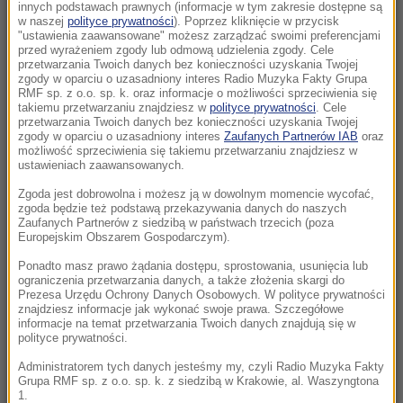
Zatrzymania po kryzysie migracyjnym. Duże
innych podstawach prawnych (informacje w tym zakresie dostępne są
w naszej
polityce prywatności
). Poprzez kliknięcie w przycisk
ryzyko kolejnego szturmu na granice Ceuty
"ustawienia zaawansowane" możesz zarządzać swoimi preferencjami
przed wyrażeniem zgody lub odmową udzielenia zgody. Cele
07:28
przetwarzania Twoich danych bez konieczności uzyskania Twojej
zgody w oparciu o uzasadniony interes Radio Muzyka Fakty Grupa
„Wstydź się”. Posłanka wpadła w szał i
RMF sp. z o.o. sp. k. oraz informacje o możliwości sprzeciwienia się
obrzuciła premiera jajkami
takiemu przetwarzaniu znajdziesz w
polityce prywatności
. Cele
przetwarzania Twoich danych bez konieczności uzyskania Twojej
zgody w oparciu o uzasadniony interes
Zaufanych Partnerów IAB
oraz
07:21
możliwość sprzeciwienia się takiemu przetwarzaniu znajdziesz w
Turyści uciekają z wody, ryby gryzą do krwi.
ustawieniach zaawansowanych.
Nietypowe ataki na Majorce
Zgoda jest dobrowolna i możesz ją w dowolnym momencie wycofać,
zgoda będzie też podstawą przekazywania danych do naszych
Zaufanych Partnerów z siedzibą w państwach trzecich (poza
06:54
Europejskim Obszarem Gospodarczym).
Kraków w światowej czołówce prestiżowego
rankingu. Pokonał Paryż i Kopenhagę
Ponadto masz prawo żądania dostępu, sprostowania, usunięcia lub
ograniczenia przetwarzania danych, a także złożenia skargi do
Prezesa Urzędu Ochrony Danych Osobowych. W polityce prywatności
06:52
znajdziesz informacje jak wykonać swoje prawa. Szczegółowe
informacje na temat przetwarzania Twoich danych znajdują się w
Gigantyczne pożary w Kanadzie. Tysiące osób
polityce prywatności.
ewakuowanych, płomienie sięgają 60 metrów
Administratorem tych danych jesteśmy my, czyli Radio Muzyka Fakty
Grupa RMF sp. z o.o. sp. k. z siedzibą w Krakowie, al. Waszyngtona
06:28
1.