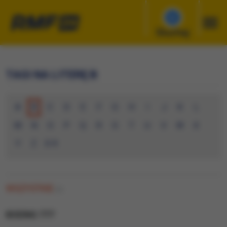
Słuchaj
TAGI NA LITERĘ B
A
B
C
D
E
F
G
H
I
J
K
L
M
N
O
P
Q
R
S
T
U
V
W
X
Y
Z
0-9
WSZYSTKIE
(0)
BOEING 777