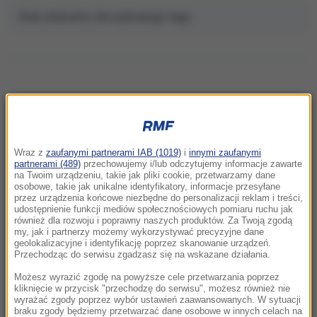
Brak artykułów dla wybranego tagu.
NAJNOWSZE
Wraz z
zaufanymi partnerami IAB (1019)
i
innymi zaufanymi
07:58
partnerami (489)
przechowujemy i/lub odczytujemy informacje zawarte
Europa ogrzewa się najszybciej na świecie.
na Twoim urządzeniu, takie jak pliki cookie, przetwarzamy dane
osobowe, takie jak unikalne identyfikatory, informacje przesyłane
Ekspert: „Zmiana klimatu zmieniła nasze
przez urządzenia końcowe niezbędne do personalizacji reklam i treści,
standardy”
udostępnienie funkcji mediów społecznościowych pomiaru ruchu jak
również dla rozwoju i poprawny naszych produktów. Za Twoją zgodą
my, jak i partnerzy możemy wykorzystywać precyzyjne dane
07:55
geolokalizacyjne i identyfikację poprzez skanowanie urządzeń.
Brakuje tylko 150 km. Polska bliska osiągnięcia
Przechodząc do serwisu zgadzasz się na wskazane działania.
autostradowego celu
Możesz wyrazić zgodę na powyższe cele przetwarzania poprzez
kliknięcie w przycisk "przechodzę do serwisu", możesz również nie
wyrażać zgody poprzez wybór ustawień zaawansowanych. W sytuacji
07:35
braku zgody będziemy przetwarzać dane osobowe w innych celach na