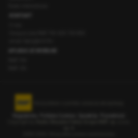
Radio internetowe
KONTAKT
O nas
Gorąca Linia RMF FM: 600 700 800
email: fakty@rmf.fm
APLIKACJE MOBILNE
RMF FM
RMF ON
Korzystanie z portalu oznacza akceptację
Regulaminu
.
Polityka Cookies
.
SpeakUp
.
Prywatność
.
Copyright by
Radio Muzyka Fakty Grupa RMF sp. z o.o.
sp. k.
2009-2026. Wszystkie prawa zastrzeżone.