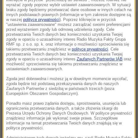
kliknięcie w przycisk "przechodzę do serwisu", możesz również nie
wyrażać zgody poprzez wybór ustawień zaawansowanych. W sytuacji
braku zgody będziemy przetwarzać dane osobowe w innych celach na
innych podstawach prawnych (informacje w tym zakresie dostępne są
w naszej
polityce prywatności
). Poprzez kliknięcie w przycisk
NAJNOWSZE
"ustawienia zaawansowane" możesz zarządzać swoimi preferencjami
przed wyrażeniem zgody lub odmową udzielenia zgody. Cele
przetwarzania Twoich danych bez konieczności uzyskania Twojej
09:13
zgody w oparciu o uzasadniony interes Radio Muzyka Fakty Grupa
RMF sp. z o.o. sp. k. oraz informacje o możliwości sprzeciwienia się
Pracownica banku oszukiwała klientów.
takiemu przetwarzaniu znajdziesz w
polityce prywatności
. Cele
Może być nawet stu poszkodowanych
przetwarzania Twoich danych bez konieczności uzyskania Twojej
zgody w oparciu o uzasadniony interes
Zaufanych Partnerów IAB
oraz
możliwość sprzeciwienia się takiemu przetwarzaniu znajdziesz w
08:51
ustawieniach zaawansowanych.
Jechał pod prąd i potrącił kobietę z wózkiem.
Zgoda jest dobrowolna i możesz ją w dowolnym momencie wycofać,
Policja szuka kuriera
zgoda będzie też podstawą przekazywania danych do naszych
Zaufanych Partnerów z siedzibą w państwach trzecich (poza
08:33
Europejskim Obszarem Gospodarczym).
„Cześć bohaterom”. Policyjni eksperci
Ponadto masz prawo żądania dostępu, sprostowania, usunięcia lub
odczytują napisy w celach śmierci Fortu VII
ograniczenia przetwarzania danych, a także złożenia skargi do
Prezesa Urzędu Ochrony Danych Osobowych. W polityce prywatności
znajdziesz informacje jak wykonać swoje prawa. Szczegółowe
08:31
informacje na temat przetwarzania Twoich danych znajdują się w
Wojna o władzę w FIFA. UEFA mówi "dość"
polityce prywatności.
rządom Infantino