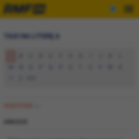
TAGI NA LITERĘ A
A
B
C
D
E
F
G
H
I
J
K
L
M
N
O
P
Q
R
S
T
U
V
W
X
Y
Z
0-9
WSZYSTKIE
(12)
ARKUSZE