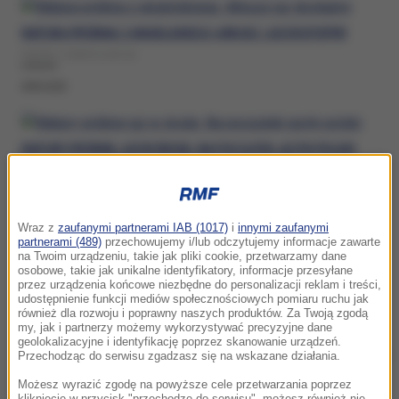
MATURA PRÓBNA Z ANGIELSKIEGO. ARKUSZ JUŻ DOSTĘPNY
PIĄTEK, 6 MARCA (09:19)
ARKUSZE
MATURY PRÓBNE JUŻ W ŚRODĘ. NA POCZĄTEK JĘZYK POLSKI
WTOREK, 3 MARCA (10:37)
ARKUSZE
Wraz z
zaufanymi partnerami IAB (1017)
i
innymi zaufanymi
partnerami (489)
przechowujemy i/lub odczytujemy informacje zawarte
na Twoim urządzeniu, takie jak pliki cookie, przetwarzamy dane
PRÓBNA MATURA Z JĘZYKA POLSKIEGO [ARKUSZ CKE]
osobowe, takie jak unikalne identyfikatory, informacje przesyłane
przez urządzenia końcowe niezbędne do personalizacji reklam i treści,
PONIEDZIAŁEK, 9 GRUDNIA 2024 (05:00)
udostępnienie funkcji mediów społecznościowych pomiaru ruchu jak
również dla rozwoju i poprawny naszych produktów. Za Twoją zgodą
ARKUSZE
my, jak i partnerzy możemy wykorzystywać precyzyjne dane
geolokalizacyjne i identyfikację poprzez skanowanie urządzeń.
Zobacz więcej »
Przechodząc do serwisu zgadzasz się na wskazane działania.
Możesz wyrazić zgodę na powyższe cele przetwarzania poprzez