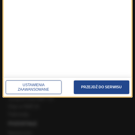
Gość Krzysztofa Ziemca w RMF FM
Rozmowy w Radiu RMF24
SPOŁECZNOŚĆ
Facebook
Twitter
Instagram
YouTube
Kanały RSS
USTAWIENIA
PRZEJDŹ DO SERWISU
POLECANE
ZAAWANSOWANE
Gorąca Linia RMF FM
Staż w RMF24
Patronaty
POZOSTAŁE
Newsroom