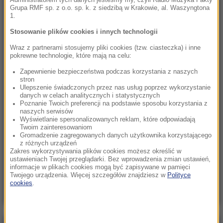
Administratorem tych danych jesteśmy my, czyli Radio Muzyka Fakty
Grupa RMF sp. z o.o. sp. k. z siedzibą w Krakowie, al. Waszyngtona
1.
08:15
Nasi sąsiedzi wpadli na „wspaniały pomysł”.
Stosowanie plików cookies i innych technologii
Miały być żywe krowy, jest rozczarowanie
Wraz z partnerami stosujemy pliki cookies (tzw. ciasteczka) i inne
pokrewne technologie, które mają na celu:
08:02
Zapewnienie bezpieczeństwa podczas korzystania z naszych
Bogucki o ułaskawieniu „Starucha”: Niektóre
stron
środowiska zadrżały
Ulepszenie świadczonych przez nas usług poprzez wykorzystanie
danych w celach analitycznych i statystycznych
Poznanie Twoich preferencji na podstawie sposobu korzystania z
08:00
naszych serwisów
Prawie pół tony narkotyków. Spektakularna
Wyświetlanie spersonalizowanych reklam, które odpowiadają
Twoim zainteresowaniom
akcja służb w Szczecinie
Gromadzenie zagregowanych danych użytkownika korzystającego
z różnych urządzeń
Zakres wykorzystywania plików cookies możesz określić w
07:58
ustawieniach Twojej przeglądarki. Bez wprowadzenia zmian ustawień,
Po nieznośnych upałach czas na burze z
informacje w plikach cookies mogą być zapisywane w pamięci
gradem. Alert RCB dla 14 województw
Twojego urządzenia. Więcej szczegółów znajdziesz w
Polityce
cookies
.