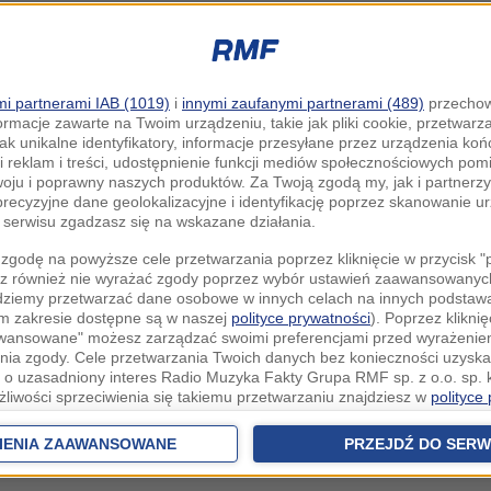
i partnerami IAB (1019)
i
innymi zaufanymi partnerami (489)
przechow
ormacje zawarte na Twoim urządzeniu, takie jak pliki cookie, przetwar
jak unikalne identyfikatory, informacje przesyłane przez urządzenia k
i reklam i treści, udostępnienie funkcji mediów społecznościowych pom
woju i poprawny naszych produktów. Za Twoją zgodą my, jak i partner
recyzyjne dane geolokalizacyjne i identyfikację poprzez skanowanie u
serwisu zgadzasz się na wskazane działania.
zgodę na powyższe cele przetwarzania poprzez kliknięcie w przycisk 
z również nie wyrażać zgody poprzez wybór ustawień zaawansowanych
dziemy przetwarzać dane osobowe w innych celach na innych podsta
ym zakresie dostępne są w naszej
polityce prywatności
). Poprzez kliknię
awansowane" możesz zarządzać swoimi preferencjami przed wyrażenie
ia zgody. Cele przetwarzania Twoich danych bez konieczności uzyska
 o uzasadniony interes Radio Muzyka Fakty Grupa RMF sp. z o.o. sp. k
żliwości sprzeciwienia się takiemu przetwarzaniu znajdziesz w
polityce
nia Twoich danych bez konieczności uzyskania Twojej zgody w oparci
ch Partnerów IAB
oraz możliwość sprzeciwienia się takiemu przetwarza
IENIA ZAAWANSOWANE
PRZEJDŹ DO SERW
aawansowanych.