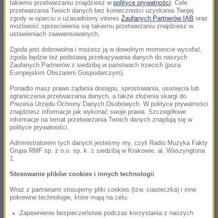
takiemu przetwarzaniu znajdziesz w
polityce prywatności
. Cele
Juana Bernata (PSG) i łącznie 18 zmian.
przetwarzania Twoich danych bez konieczności uzyskania Twojej
zgody w oparciu o uzasadniony interes
Zaufanych Partnerów IAB
oraz
możliwość sprzeciwienia się takiemu przetwarzaniu znajdziesz w
ustawieniach zaawansowanych.
Według organizatorów po bilety na mecz w Rijadzie
Zgoda jest dobrowolna i możesz ją w dowolnym momencie wycofać,
zgłosiły się...
dwa miliony osób.
zgoda będzie też podstawą przekazywania danych do naszych
Zaufanych Partnerów z siedzibą w państwach trzecich (poza
Było to 37. bezpośrednie starcie 35-letniego
Europejskim Obszarem Gospodarczym).
Messiego, laureata siedmiu Złotych Piłek, z
Ponadto masz prawo żądania dostępu, sprostowania, usunięcia lub
ograniczenia przetwarzania danych, a także złożenia skargi do
wyróżnionym w ten sposób pięciokrotnie 37-letnim
Prezesa Urzędu Ochrony Danych Osobowych. W polityce prywatności
znajdziesz informacje jak wykonać swoje prawa. Szczegółowe
Ronaldo. Najwięcej z nich odbyło się w latach 2009-
informacje na temat przetwarzania Twoich danych znajdują się w
polityce prywatności.
18, czyli w czasach, gdy obaj grali w hiszpańskiej
Administratorem tych danych jesteśmy my, czyli Radio Muzyka Fakty
ekstraklasie: Argentyńczyk w Barcelonie, a
Grupa RMF sp. z o.o. sp. k. z siedzibą w Krakowie, al. Waszyngtona
1.
Portugalczyk w Realu Madryt.
Stosowanie plików cookies i innych technologii
Dalsza część artykułu pod materiałem video:
Wraz z partnerami stosujemy pliki cookies (tzw. ciasteczka) i inne
pokrewne technologie, które mają na celu:
Zapewnienie bezpieczeństwa podczas korzystania z naszych