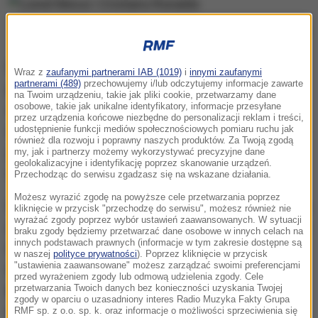
Lionel Messi i Cristiano Ronaldo
PSG, od kiedy ma katarskich właścicieli, regularnie
Wraz z
zaufanymi partnerami IAB (1019)
i
innymi zaufanymi
partnerami (489)
przechowujemy i/lub odczytujemy informacje zawarte
pojawia się na Bliskim Wschodzie, by rozgrywać
na Twoim urządzeniu, takie jak pliki cookie, przetwarzamy dane
osobowe, takie jak unikalne identyfikatory, informacje przesyłane
sparingi. Ten czwartkowy na stadionie Króla Fahda
przez urządzenia końcowe niezbędne do personalizacji reklam i treści,
obejrzało
prawie 70 tysięcy widzów.
Z kolei Ronaldo
udostępnienie funkcji mediów społecznościowych pomiaru ruchu jak
również dla rozwoju i poprawny naszych produktów. Za Twoją zgodą
jest zawodnikiem Al-Nassr od końcówki ubiegłego
my, jak i partnerzy możemy wykorzystywać precyzyjne dane
geolokalizacyjne i identyfikację poprzez skanowanie urządzeń.
roku.
Przechodząc do serwisu zgadzasz się na wskazane działania.
Możesz wyrazić zgodę na powyższe cele przetwarzania poprzez
Widzowie zobaczyli
dziewięć goli
- w tym po jednym
kliknięcie w przycisk "przechodzę do serwisu", możesz również nie
wyrażać zgody poprzez wybór ustawień zaawansowanych. W sytuacji
Argentyńczyka Messiego, Hiszpana Sergio Ramosa i
braku zgody będziemy przetwarzać dane osobowe w innych celach na
innych podstawach prawnych (informacje w tym zakresie dostępne są
Francuza Kyliana Mbappe oraz dwa Portugalczyka
w naszej
polityce prywatności
). Poprzez kliknięcie w przycisk
"ustawienia zaawansowane" możesz zarządzać swoimi preferencjami
Ronaldo -
niewykorzystany rzut karny przez
przed wyrażeniem zgody lub odmową udzielenia zgody. Cele
przetwarzania Twoich danych bez konieczności uzyskania Twojej
Brazylijczyka Neymara
(za to inne wykorzystali
zgody w oparciu o uzasadniony interes Radio Muzyka Fakty Grupa
Ronaldo i Mbappe),
czerwoną kartkę Hiszpana
RMF sp. z o.o. sp. k. oraz informacje o możliwości sprzeciwienia się