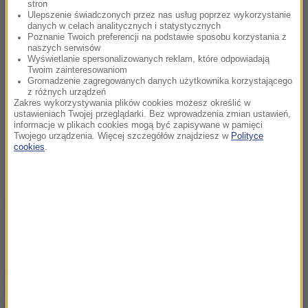
stron
Ulepszenie świadczonych przez nas usług poprzez wykorzystanie
danych w celach analitycznych i statystycznych
Poznanie Twoich preferencji na podstawie sposobu korzystania z
naszych serwisów
Wyświetlanie spersonalizowanych reklam, które odpowiadają
Twoim zainteresowaniom
Gromadzenie zagregowanych danych użytkownika korzystającego
z różnych urządzeń
Zakres wykorzystywania plików cookies możesz określić w
ustawieniach Twojej przeglądarki. Bez wprowadzenia zmian ustawień,
informacje w plikach cookies mogą być zapisywane w pamięci
Twojego urządzenia. Więcej szczegółów znajdziesz w
Polityce
cookies
.
Źródło: nie
Cristiano Ronaldo
Tagi:
chcesz widzieć więcej artykułów od RMF24?
dodaj w
Google