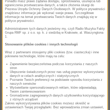
Ponadto masz prawo żądania dostępu, sprostowania, usunięcia lub
ograniczenia przetwarzania danych, a także złożenia skargi do
I choć to przyjezdni mają aż 12 punktów przewagi
Prezesa Urzędu Ochrony Danych Osobowych. W polityce prywatności
znajdziesz informacje jak wykonać swoje prawa. Szczegółowe
nad graczami Jacka Podgórskiego, to wcale nie
informacje na temat przetwarzania Twoich danych znajdują się w
trzeba postrzegać ich w roli faworyta.
polityce prywatności.
Administratorem tych danych jesteśmy my, czyli Radio Muzyka Fakty
Gliwiczanie ostatnimi meczami udowodnili, że
Grupa RMF sp. z o.o. sp. k. z siedzibą w Krakowie, al. Waszyngtona
1.
spokojnie mogą zdobyć jeszcze kilka punktów, a też
Stosowanie plików cookies i innych technologii
zbytnio nie mają wyjścia, bo z kim tego nie zrobić, jak
Wraz z partnerami stosujemy pliki cookies (tzw. ciasteczka) i inne
z drużyną, która znajduje się niedaleko strefy
pokrewne technologie, które mają na celu:
spadkowej.
Zapewnienie bezpieczeństwa podczas korzystania z naszych
stron
Ulepszenie świadczonych przez nas usług poprzez wykorzystanie
Zatrzeć złe wrażenie
danych w celach analitycznych i statystycznych
Poznanie Twoich preferencji na podstawie sposobu korzystania z
naszych serwisów
Do tego, że Clearex w Komprachcicach będzie chciał
Wyświetlanie spersonalizowanych reklam, które odpowiadają
Twoim zainteresowaniom
wygrać jak największym rezultatem nie trzeba
Gromadzenie zagregowanych danych użytkownika korzystającego
z różnych urządzeń
przekonywać chyba nikogo. Szanse chorzowian na
Zakres wykorzystywania plików cookies możesz określić w
ustawieniach Twojej przeglądarki. Bez wprowadzenia zmian ustawień,
medal spadły już niemalże do zera, dlatego też