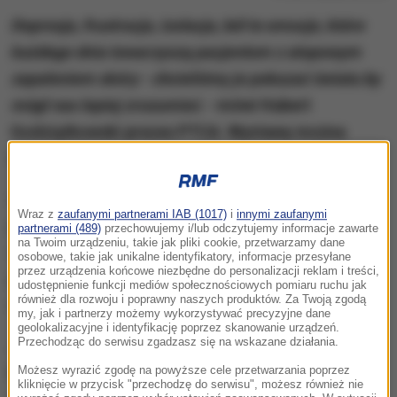
Depresja, frustracja, izolacja, ból to emocje, które
każdego dnia towarzyszą pacjentom z atopowym
zapaleniem skóry - chcieliśmy je pokazać światu by
mógł nas lepiej zrozumieć.
- mówi Hubert
Godziątkowski prezes PTCA. Wystawę można
oglądać online na stronie
www.zrozumiecazs.pl
.
Atopowe zapalenie skóry to jedna z najczęstszych
Wraz z
zaufanymi partnerami IAB (1017)
i
innymi zaufanymi
przewlekłych chorób skóry, dotykająca ok. 15-30%
partnerami (489)
przechowujemy i/lub odczytujemy informacje zawarte
na Twoim urządzeniu, takie jak pliki cookie, przetwarzamy dane
dzieci i 2-10% dorosłych. W przypadku dorosłych
osobowe, takie jak unikalne identyfikatory, informacje przesyłane
przez urządzenia końcowe niezbędne do personalizacji reklam i treści,
pacjentów, AZS częściej występuje u kobiet od 30.
udostępnienie funkcji mediów społecznościowych pomiaru ruchu jak
również dla rozwoju i poprawny naszych produktów. Za Twoją zgodą
roku życia i mężczyzn po 65 roku życia.
my, jak i partnerzy możemy wykorzystywać precyzyjne dane
geolokalizacyjne i identyfikację poprzez skanowanie urządzeń.
Przechodząc do serwisu zgadzasz się na wskazane działania.
Jest schorzeniem o genetycznym podłożu,
którego cechą charakterystyczną jest bardzo
Możesz wyrazić zgodę na powyższe cele przetwarzania poprzez
kliknięcie w przycisk "przechodzę do serwisu", możesz również nie