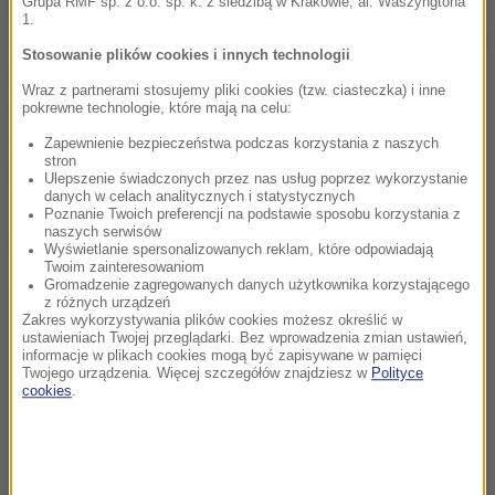
Grupa RMF sp. z o.o. sp. k. z siedzibą w Krakowie, al. Waszyngtona
środowiska, wyalienowaniem się ze świata
. To
1.
ciągły dyskomfort, strach, bezsilność, ale też nadzieja
Stosowanie plików cookies i innych technologii
na remisję
- mówi Ola z Warszawy uczestniczka
Wraz z partnerami stosujemy pliki cookies (tzw. ciasteczka) i inne
sesji zdjęciowej.
- To również ogromne poczucie
pokrewne technologie, które mają na celu:
wstydu -
dodaje Kasia z Warszawy, która z AZS
Zapewnienie bezpieczeństwa podczas korzystania z naszych
stron
zmaga się od 17 lat.
Ulepszenie świadczonych przez nas usług poprzez wykorzystanie
danych w celach analitycznych i statystycznych
Poznanie Twoich preferencji na podstawie sposobu korzystania z
naszych serwisów
Dalsza część artykułu pod materiałem video:
Wyświetlanie spersonalizowanych reklam, które odpowiadają
Twoim zainteresowaniom
Gromadzenie zagregowanych danych użytkownika korzystającego
z różnych urządzeń
Zakres wykorzystywania plików cookies możesz określić w
ustawieniach Twojej przeglądarki. Bez wprowadzenia zmian ustawień,
informacje w plikach cookies mogą być zapisywane w pamięci
Twojego urządzenia. Więcej szczegółów znajdziesz w
Polityce
cookies
.