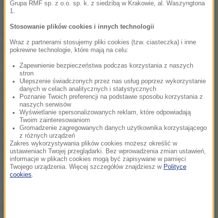
Afryki.
Przedstawiciele rasy białej na łuszczycę
Grupa RMF sp. z o.o. sp. k. z siedzibą w Krakowie, al. Waszyngtona
1.
generalnie chorują częściej
- mówi w rozmowie z
Stosowanie plików cookies i innych technologii
RMF FM doktor Irena Walecka, dermatolog z
Wraz z partnerami stosujemy pliki cookies (tzw. ciasteczka) i inne
Centralnego Szpitala Klinicznego MSWiA w
pokrewne technologie, które mają na celu:
Warszawie.
U rasy białej występuje specyficzna
Zapewnienie bezpieczeństwa podczas korzystania z naszych
stron
mutacja genu, która prowadzi do łuszczycy. Do tego
Ulepszenie świadczonych przez nas usług poprzez wykorzystanie
danych w celach analitycznych i statystycznych
dochodzą zaburzenia immunologiczne, które
Poznanie Twoich preferencji na podstawie sposobu korzystania z
powodują tę chorobę
naszych serwisów
- dodaje.
Wyświetlanie spersonalizowanych reklam, które odpowiadają
Twoim zainteresowaniom
Gromadzenie zagregowanych danych użytkownika korzystającego
Najbardziej na łuszczycę narażone są osoby,
z różnych urządzeń
Zakres wykorzystywania plików cookies możesz określić w
których rodzice mają tę chorobę. Wtedy
ustawieniach Twojej przeglądarki. Bez wprowadzenia zmian ustawień,
informacje w plikach cookies mogą być zapisywane w pamięci
prawdopodobieństwo wystąpienia łuszczycy u
Twojego urządzenia. Więcej szczegółów znajdziesz w
Polityce
dziecka wynosi 70-80 procent. Jeżeli łuszczycę ma
cookies
.
tylko jedno z rodziców, to jest to już między 20-30
procent.
Genetyka ma tu ogromne znaczenie. Do