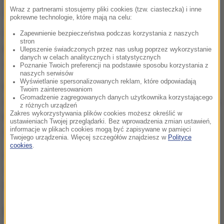
prezydent. Zobaczymy, jak się to skończy
- dodawał.
Wraz z partnerami stosujemy pliki cookies (tzw. ciasteczka) i inne
pokrewne technologie, które mają na celu:
Wojciech Konieczny uważa, że kwota ok. 4 mld zł,
Zapewnienie bezpieczeństwa podczas korzystania z naszych
stron
którą minister finansów podał jako koszt zmian w
Ulepszenie świadczonych przez nas usług poprzez wykorzystanie
danych w celach analitycznych i statystycznych
składce, jest niedoszacowaniem.
Poznanie Twoich preferencji na podstawie sposobu korzystania z
naszych serwisów
Wyświetlanie spersonalizowanych reklam, które odpowiadają
Nie uwzględnia tego, ile osób będzie
Twoim zainteresowaniom
Gromadzenie zagregowanych danych użytkownika korzystającego
zainteresowanych przejściem z umów etatowych na
z różnych urządzeń
Zakres wykorzystywania plików cookies możesz określić w
kontraktowe, co spowoduje jeszcze większy spadek
ustawieniach Twojej przeglądarki. Bez wprowadzenia zmian ustawień,
informacje w plikach cookies mogą być zapisywane w pamięci
składki - zwracał uwagę rozmówca Piotra Salaka.
Twojego urządzenia. Więcej szczegółów znajdziesz w
Polityce
cookies
.
Kto uzupełni to, że przedsiębiorcy nie zapłacą tych
składek? (...)
Wygląda na to, że nauczyciele, renciści,
ludzie na umowach-zlecenie
- mówił Konieczny.
Lewica chce likwidacji składki