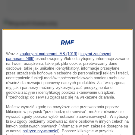
Wojciech Konieczny
Posłuchaj:
Wraz z
zaufanymi partnerami IAB (1019)
i
innymi zaufanymi
partnerami (489)
przechowujemy i/lub odczytujemy informacje zawarte
na Twoim urządzeniu, takie jak pliki cookie, przetwarzamy dane
Aktualny
0:00
/
Czas
-:-
osobowe, takie jak unikalne identyfikatory, informacje przesyłane
Załadowany
:
Odtwarzaj
przez urządzenia końcowe niezbędne do personalizacji reklam i treści,
0%
udostępnienie funkcji mediów społecznościowych pomiaru ruchu jak
czas
trwania
również dla rozwoju i poprawny naszych produktów. Za Twoją zgodą
Jako "antyspołeczne i idące wbrew zdrowemu
my, jak i partnerzy możemy wykorzystywać precyzyjne dane
geolokalizacyjne i identyfikację poprzez skanowanie urządzeń.
rozsądkowi" wiceminister zdrowia Wojciech
Przechodząc do serwisu zgadzasz się na wskazane działania.
Konieczny określił przyjęcie przez Sejm ustawy,
Możesz wyrazić zgodę na powyższe cele przetwarzania poprzez
która obniży składkę zdrowotną dla przedsiębiorców.
kliknięcie w przycisk "przechodzę do serwisu", możesz również nie
wyrażać zgody poprzez wybór ustawień zaawansowanych. W sytuacji
braku zgody będziemy przetwarzać dane osobowe w innych celach na
W czasie kampanii wyborczej wyciąga się temat
innych podstawach prawnych (informacje w tym zakresie dostępne są
w naszej
polityce prywatności
). Poprzez kliknięcie w przycisk